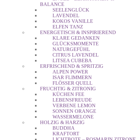
BALANCE
SEELENGLÜCK
LAVENDEL
KOKOS VANILLE
ELFEN TANZ
ENERGETISCH & INSPIRIEREND
KLARE GEDANKEN
GLÜCKSMOMENTE
NATURGEFÜHL
CITRUS LAVENDEL
LITSEA CUBEBA
ERFRISCHEND & SPRITZIG
ALPEN POWER
ISAR FLIMMERN
FLÖSSER QUELL
FRUCHTIG & ZITRONIG
KÜCHEN FEE
LEBENSFREUDE
VERBENE LEMON
SONNEN ORANGE
WASSERMELONE
HOLZIG & HARZIG
BUDDHA
KRAFTORT
LICHTBOTE – ROSMARIN ZITRONE