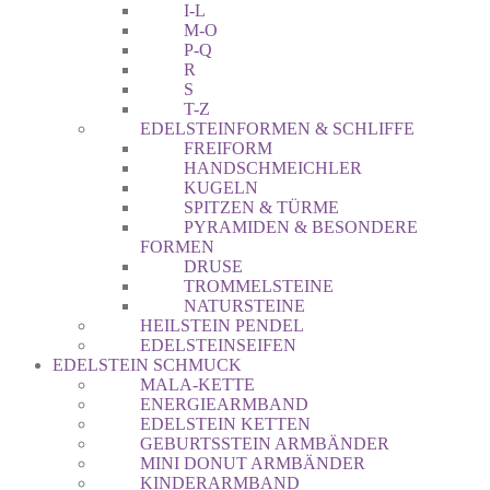
I-L
M-O
P-Q
R
S
T-Z
EDELSTEINFORMEN & SCHLIFFE
FREIFORM
HANDSCHMEICHLER
KUGELN
SPITZEN & TÜRME
PYRAMIDEN & BESONDERE
FORMEN
DRUSE
TROMMELSTEINE
NATURSTEINE
HEILSTEIN PENDEL
EDELSTEINSEIFEN
EDELSTEIN SCHMUCK
MALA-KETTE
ENERGIEARMBAND
EDELSTEIN KETTEN
GEBURTSSTEIN ARMBÄNDER
MINI DONUT ARMBÄNDER
KINDERARMBAND