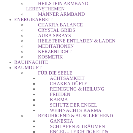
HEILSTEIN ARMBAND –
LEBENSTHEMEN
MÄNNER ARMBAND
ENERGIEARBEIT
CHAKRA BALANCE
CRYSTAL GRIDS
AURA SPRAYS
HEILSTEINE ENTLADEN & LADEN
MEDITATIONEN
KERZENLICHT
KOSMETIK
RAUHNÄCHTE
RAUMDUFT
FÜR DIE SEELE
ACHTSAMKEIT
CHAKRA DÜFTE
REINIGUNG & HEILUNG
FRIEDEN
KARMA
SCHUTZ DER ENGEL
WEIHNACHTS-KARMA
BERUHIGEND & AUSGLEICHEND
GANESHA
SCHLAFEN & TRÄUMEN
ENGEL – LEICHTIGKEIT &