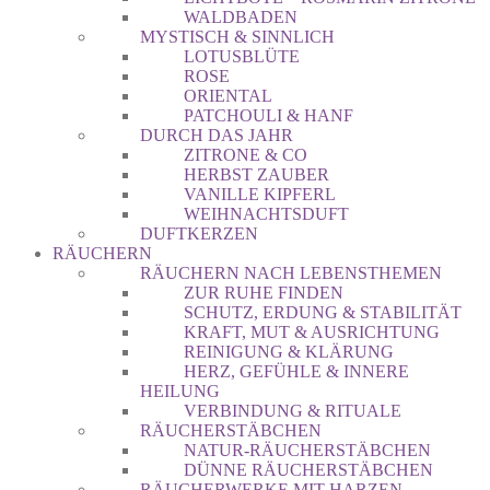
WALDBADEN
MYSTISCH & SINNLICH
LOTUSBLÜTE
ROSE
ORIENTAL
PATCHOULI & HANF
DURCH DAS JAHR
ZITRONE & CO
HERBST ZAUBER
VANILLE KIPFERL
WEIHNACHTSDUFT
DUFTKERZEN
RÄUCHERN
RÄUCHERN NACH LEBENSTHEMEN
ZUR RUHE FINDEN
SCHUTZ, ERDUNG & STABILITÄT
KRAFT, MUT & AUSRICHTUNG
REINIGUNG & KLÄRUNG
HERZ, GEFÜHLE & INNERE
HEILUNG
VERBINDUNG & RITUALE
RÄUCHERSTÄBCHEN
NATUR-RÄUCHERSTÄBCHEN
DÜNNE RÄUCHERSTÄBCHEN
RÄUCHERWERKE MIT HARZEN