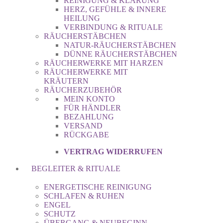
REINIGUNG & KLÄRUNG
HERZ, GEFÜHLE & INNERE
HEILUNG
VERBINDUNG & RITUALE
RÄUCHERSTÄBCHEN
NATUR-RÄUCHERSTÄBCHEN
DÜNNE RÄUCHERSTÄBCHEN
RÄUCHERWERKE MIT HARZEN
RÄUCHERWERKE MIT
KRÄUTERN
RÄUCHERZUBEHÖR
MEIN KONTO
FÜR HÄNDLER
BEZAHLUNG
VERSAND
RÜCKGABE
VERTRAG WIDERRUFEN
BEGLEITER & RITUALE
ENERGETISCHE REINIGUNG
SCHLAFEN & RUHEN
ENGEL
SCHUTZ
ÜBERGANG & NEUBEGINN