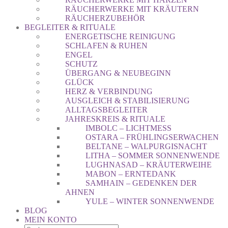
RÄUCHERWERKE MIT KRÄUTERN
RÄUCHERZUBEHÖR
BEGLEITER & RITUALE
ENERGETISCHE REINIGUNG
SCHLAFEN & RUHEN
ENGEL
SCHUTZ
ÜBERGANG & NEUBEGINN
GLÜCK
HERZ & VERBINDUNG
AUSGLEICH & STABILISIERUNG
ALLTAGSBEGLEITER
JAHRESKREIS & RITUALE
IMBOLC – LICHTMESS
OSTARA – FRÜHLINGSERWACHEN
BELTANE – WALPURGISNACHT
LITHA – SOMMER SONNENWENDE
LUGHNASAD – KRÄUTERWEIHE
MABON – ERNTEDANK
SAMHAIN – GEDENKEN DER
AHNEN
YULE – WINTER SONNENWENDE
BLOG
MEIN KONTO