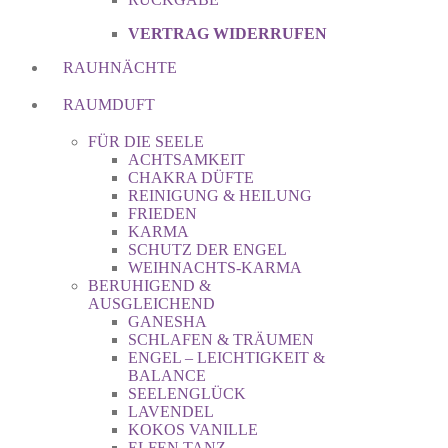
VERTRAG WIDERRUFEN
RAUHNÄCHTE
RAUMDUFT
FÜR DIE SEELE
ACHTSAMKEIT
CHAKRA DÜFTE
REINIGUNG & HEILUNG
FRIEDEN
KARMA
SCHUTZ DER ENGEL
WEIHNACHTS-KARMA
BERUHIGEND &
AUSGLEICHEND
GANESHA
SCHLAFEN & TRÄUMEN
ENGEL – LEICHTIGKEIT &
BALANCE
SEELENGLÜCK
LAVENDEL
KOKOS VANILLE
ELFEN TANZ