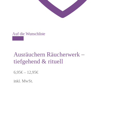
Auf die Wunschliste
Dieses
Details
Produkt
weist
mehrere
Ausräuchern Räucherwerk –
Varianten
tiefgehend & rituell
auf.
Die
Optionen
6,95
€
–
12,95
€
können
auf
inkl. MwSt.
der
Produktseite
gewählt
werden