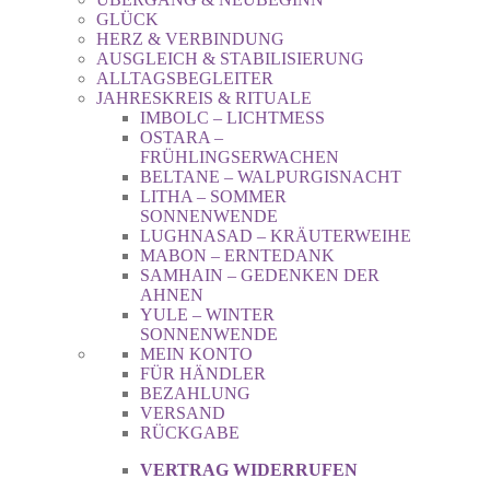
GLÜCK
HERZ & VERBINDUNG
AUSGLEICH & STABILISIERUNG
ALLTAGSBEGLEITER
JAHRESKREIS & RITUALE
IMBOLC – LICHTMESS
OSTARA –
FRÜHLINGSERWACHEN
BELTANE – WALPURGISNACHT
LITHA – SOMMER
SONNENWENDE
LUGHNASAD – KRÄUTERWEIHE
MABON – ERNTEDANK
SAMHAIN – GEDENKEN DER
AHNEN
YULE – WINTER
SONNENWENDE
MEIN KONTO
FÜR HÄNDLER
BEZAHLUNG
VERSAND
RÜCKGABE
VERTRAG WIDERRUFEN