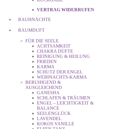
VERTRAG WIDERRUFEN
RAUHNÄCHTE
RAUMDUFT
FÜR DIE SEELE
ACHTSAMKEIT
CHAKRA DÜFTE
REINIGUNG & HEILUNG
FRIEDEN
KARMA
SCHUTZ DER ENGEL
WEIHNACHTS-KARMA
BERUHIGEND &
AUSGLEICHEND
GANESHA
SCHLAFEN & TRÄUMEN
ENGEL – LEICHTIGKEIT &
BALANCE
SEELENGLÜCK
LAVENDEL
KOKOS VANILLE
ELFEN TANZ