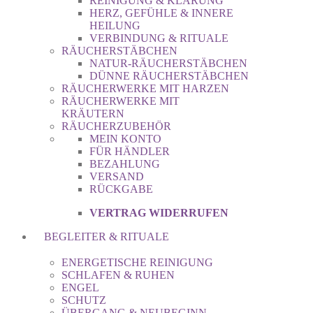
REINIGUNG & KLÄRUNG
HERZ, GEFÜHLE & INNERE
HEILUNG
VERBINDUNG & RITUALE
RÄUCHERSTÄBCHEN
NATUR-RÄUCHERSTÄBCHEN
DÜNNE RÄUCHERSTÄBCHEN
RÄUCHERWERKE MIT HARZEN
RÄUCHERWERKE MIT
KRÄUTERN
RÄUCHERZUBEHÖR
MEIN KONTO
FÜR HÄNDLER
BEZAHLUNG
VERSAND
RÜCKGABE
VERTRAG WIDERRUFEN
BEGLEITER & RITUALE
ENERGETISCHE REINIGUNG
SCHLAFEN & RUHEN
ENGEL
SCHUTZ
ÜBERGANG & NEUBEGINN