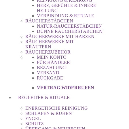
REINIGUNG & KLÄRUNG
HERZ, GEFÜHLE & INNERE
HEILUNG
VERBINDUNG & RITUALE
RÄUCHERSTÄBCHEN
NATUR-RÄUCHERSTÄBCHEN
DÜNNE RÄUCHERSTÄBCHEN
RÄUCHERWERKE MIT HARZEN
RÄUCHERWERKE MIT
KRÄUTERN
RÄUCHERZUBEHÖR
MEIN KONTO
FÜR HÄNDLER
BEZAHLUNG
VERSAND
RÜCKGABE
VERTRAG WIDERRUFEN
BEGLEITER & RITUALE
ENERGETISCHE REINIGUNG
SCHLAFEN & RUHEN
ENGEL
SCHUTZ
ÜBERGANG & NEUBEGINN