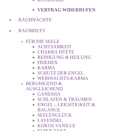
VERTRAG WIDERRUFEN
RAUHNÄCHTE
RAUMDUFT
FÜR DIE SEELE
ACHTSAMKEIT
CHAKRA DÜFTE
REINIGUNG & HEILUNG
FRIEDEN
KARMA
SCHUTZ DER ENGEL
WEIHNACHTS-KARMA
BERUHIGEND &
AUSGLEICHEND
GANESHA
SCHLAFEN & TRÄUMEN
ENGEL – LEICHTIGKEIT &
BALANCE
SEELENGLÜCK
LAVENDEL
KOKOS VANILLE
ELFEN TANZ