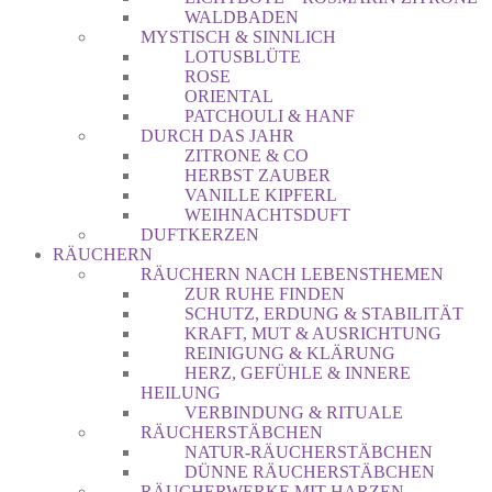
WALDBADEN
MYSTISCH & SINNLICH
LOTUSBLÜTE
ROSE
ORIENTAL
PATCHOULI & HANF
DURCH DAS JAHR
ZITRONE & CO
HERBST ZAUBER
VANILLE KIPFERL
WEIHNACHTSDUFT
DUFTKERZEN
RÄUCHERN
RÄUCHERN NACH LEBENSTHEMEN
ZUR RUHE FINDEN
SCHUTZ, ERDUNG & STABILITÄT
KRAFT, MUT & AUSRICHTUNG
REINIGUNG & KLÄRUNG
HERZ, GEFÜHLE & INNERE
HEILUNG
VERBINDUNG & RITUALE
RÄUCHERSTÄBCHEN
NATUR-RÄUCHERSTÄBCHEN
DÜNNE RÄUCHERSTÄBCHEN
RÄUCHERWERKE MIT HARZEN