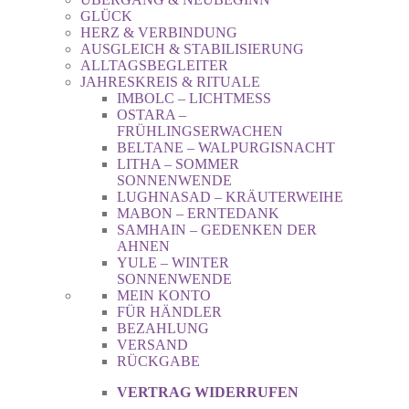
GLÜCK
HERZ & VERBINDUNG
AUSGLEICH & STABILISIERUNG
ALLTAGSBEGLEITER
JAHRESKREIS & RITUALE
IMBOLC – LICHTMESS
OSTARA –
FRÜHLINGSERWACHEN
BELTANE – WALPURGISNACHT
LITHA – SOMMER
SONNENWENDE
LUGHNASAD – KRÄUTERWEIHE
MABON – ERNTEDANK
SAMHAIN – GEDENKEN DER
AHNEN
YULE – WINTER
SONNENWENDE
MEIN KONTO
FÜR HÄNDLER
BEZAHLUNG
VERSAND
RÜCKGABE
VERTRAG WIDERRUFEN