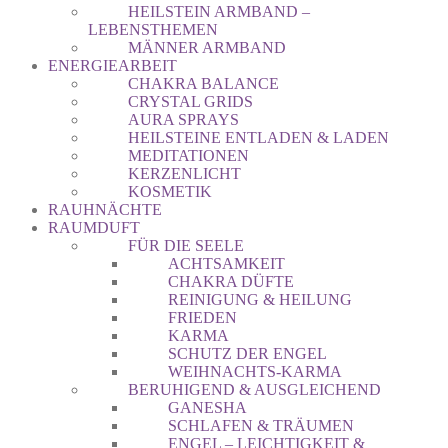
HEILSTEIN ARMBAND –
LEBENSTHEMEN
MÄNNER ARMBAND
ENERGIEARBEIT
CHAKRA BALANCE
CRYSTAL GRIDS
AURA SPRAYS
HEILSTEINE ENTLADEN & LADEN
MEDITATIONEN
KERZENLICHT
KOSMETIK
RAUHNÄCHTE
RAUMDUFT
FÜR DIE SEELE
ACHTSAMKEIT
CHAKRA DÜFTE
REINIGUNG & HEILUNG
FRIEDEN
KARMA
SCHUTZ DER ENGEL
WEIHNACHTS-KARMA
BERUHIGEND & AUSGLEICHEND
GANESHA
SCHLAFEN & TRÄUMEN
ENGEL – LEICHTIGKEIT &