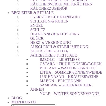
RÄUCHERWERKE MIT KRÄUTERN
RÄUCHERZUBEHÖR
BEGLEITER & RITUALE
ENERGETISCHE REINIGUNG
SCHLAFEN & RUHEN
ENGEL
SCHUTZ
ÜBERGANG & NEUBEGINN
GLÜCK
HERZ & VERBINDUNG
AUSGLEICH & STABILISIERUNG
ALLTAGSBEGLEITER
JAHRESKREIS & RITUALE
IMBOLC – LICHTMESS
OSTARA – FRÜHLINGSERWACHEN
BELTANE – WALPURGISNACHT
LITHA – SOMMER SONNENWENDE
LUGHNASAD – KRÄUTERWEIHE
MABON – ERNTEDANK
SAMHAIN – GEDENKEN DER
AHNEN
YULE – WINTER SONNENWENDE
BLOG
MEIN KONTO