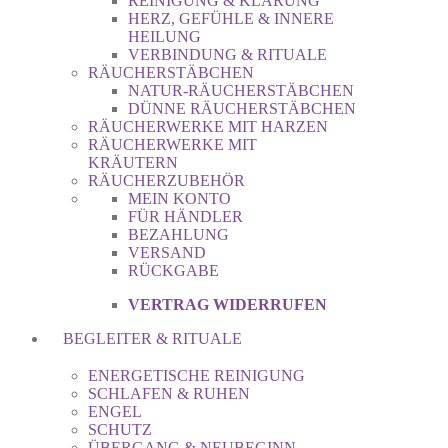
REINIGUNG & KLÄRUNG
HERZ, GEFÜHLE & INNERE
HEILUNG
VERBINDUNG & RITUALE
RÄUCHERSTÄBCHEN
NATUR-RÄUCHERSTÄBCHEN
DÜNNE RÄUCHERSTÄBCHEN
RÄUCHERWERKE MIT HARZEN
RÄUCHERWERKE MIT
KRÄUTERN
RÄUCHERZUBEHÖR
MEIN KONTO
FÜR HÄNDLER
BEZAHLUNG
VERSAND
RÜCKGABE
VERTRAG WIDERRUFEN
BEGLEITER & RITUALE
ENERGETISCHE REINIGUNG
SCHLAFEN & RUHEN
ENGEL
SCHUTZ
ÜBERGANG & NEUBEGINN