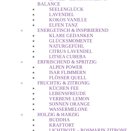
BALANCE
SEELENGLÜCK
LAVENDEL
KOKOS VANILLE
ELFEN TANZ
ENERGETISCH & INSPIRIEREND
KLARE GEDANKEN
GLÜCKSMOMENTE
NATURGEFÜHL
CITRUS LAVENDEL
LITSEA CUBEBA
ERFRISCHEND & SPRITZIG
ALPEN POWER
ISAR FLIMMERN
FLÖSSER QUELL
FRUCHTIG & ZITRONIG
KÜCHEN FEE
LEBENSFREUDE
VERBENE LEMON
SONNEN ORANGE
WASSERMELONE
HOLZIG & HARZIG
BUDDHA
KRAFTORT
LICHTBOTE – ROSMARIN ZITRONE