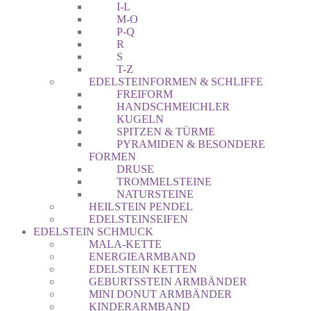
I-L
M-O
P-Q
R
S
T-Z
EDELSTEINFORMEN & SCHLIFFE
FREIFORM
HANDSCHMEICHLER
KUGELN
SPITZEN & TÜRME
PYRAMIDEN & BESONDERE
FORMEN
DRUSE
TROMMELSTEINE
NATURSTEINE
HEILSTEIN PENDEL
EDELSTEINSEIFEN
EDELSTEIN SCHMUCK
MALA-KETTE
ENERGIEARMBAND
EDELSTEIN KETTEN
GEBURTSSTEIN ARMBÄNDER
MINI DONUT ARMBÄNDER
KINDERARMBAND