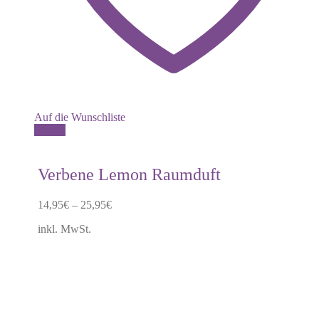
Auf die Wunschliste
Dieses
Details
Produkt
weist
mehrere
Verbene Lemon Raumduft
Varianten
auf.
14,95
€
–
25,95
€
Die
Optionen
inkl. MwSt.
können
auf
der
Produktseite
gewählt
werden