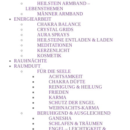
HEILSTEIN ARMBAND –
LEBENSTHEMEN
MÄNNER ARMBAND
ENERGIEARBEIT
CHAKRA BALANCE
CRYSTAL GRIDS
AURA SPRAYS
HEILSTEINE ENTLADEN & LADEN
MEDITATIONEN
KERZENLICHT
KOSMETIK
RAUHNÄCHTE
RAUMDUFT
FÜR DIE SEELE
ACHTSAMKEIT
CHAKRA DÜFTE
REINIGUNG & HEILUNG
FRIEDEN
KARMA
SCHUTZ DER ENGEL
WEIHNACHTS-KARMA
BERUHIGEND & AUSGLEICHEND
GANESHA
SCHLAFEN & TRÄUMEN
ENGEL – LEICHTIGKEIT &