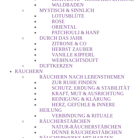
WALDBADEN
MYSTISCH & SINNLICH
LOTUSBLÜTE
ROSE
ORIENTAL
PATCHOULI & HANF
DURCH DAS JAHR
ZITRONE & CO
HERBST ZAUBER
VANILLE KIPFERL
WEIHNACHTSDUFT
DUFTKERZEN
RÄUCHERN
RÄUCHERN NACH LEBENSTHEMEN
ZUR RUHE FINDEN
SCHUTZ, ERDUNG & STABILITÄT
KRAFT, MUT & AUSRICHTUNG
REINIGUNG & KLÄRUNG
HERZ, GEFÜHLE & INNERE
HEILUNG
VERBINDUNG & RITUALE
RÄUCHERSTÄBCHEN
NATUR-RÄUCHERSTÄBCHEN
DÜNNE RÄUCHERSTÄBCHEN
RÄUCHERWERKE MIT HARZEN