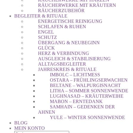
RÄUCHERWERKE MIT KRÄUTERN
RÄUCHERZUBEHÖR
BEGLEITER & RITUALE
ENERGETISCHE REINIGUNG
SCHLAFEN & RUHEN
ENGEL
SCHUTZ
ÜBERGANG & NEUBEGINN
GLÜCK
HERZ & VERBINDUNG
AUSGLEICH & STABILISIERUNG
ALLTAGSBEGLEITER
JAHRESKREIS & RITUALE
IMBOLC – LICHTMESS
OSTARA – FRÜHLINGSERWACHEN
BELTANE – WALPURGISNACHT
LITHA – SOMMER SONNENWENDE
LUGHNASAD – KRÄUTERWEIHE
MABON – ERNTEDANK
SAMHAIN – GEDENKEN DER
AHNEN
YULE – WINTER SONNENWENDE
BLOG
MEIN KONTO