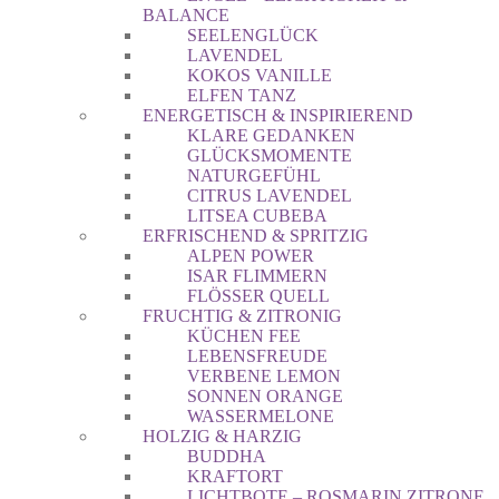
BALANCE
SEELENGLÜCK
LAVENDEL
KOKOS VANILLE
ELFEN TANZ
ENERGETISCH & INSPIRIEREND
KLARE GEDANKEN
GLÜCKSMOMENTE
NATURGEFÜHL
CITRUS LAVENDEL
LITSEA CUBEBA
ERFRISCHEND & SPRITZIG
ALPEN POWER
ISAR FLIMMERN
FLÖSSER QUELL
FRUCHTIG & ZITRONIG
KÜCHEN FEE
LEBENSFREUDE
VERBENE LEMON
SONNEN ORANGE
WASSERMELONE
HOLZIG & HARZIG
BUDDHA
KRAFTORT
LICHTBOTE – ROSMARIN ZITRONE