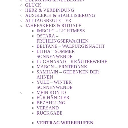
GLÜCK
HERZ & VERBINDUNG
AUSGLEICH & STABILISIERUNG
ALLTAGSBEGLEITER
JAHRESKREIS & RITUALE
IMBOLC – LICHTMESS
OSTARA –
FRÜHLINGSERWACHEN
BELTANE – WALPURGISNACHT
LITHA – SOMMER
SONNENWENDE
LUGHNASAD – KRÄUTERWEIHE
MABON – ERNTEDANK
SAMHAIN – GEDENKEN DER
AHNEN
YULE – WINTER
SONNENWENDE
MEIN KONTO
FÜR HÄNDLER
BEZAHLUNG
VERSAND
RÜCKGABE
VERTRAG WIDERRUFEN