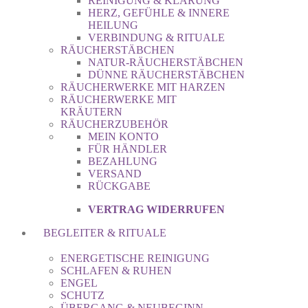
REINIGUNG & KLÄRUNG
HERZ, GEFÜHLE & INNERE
HEILUNG
VERBINDUNG & RITUALE
RÄUCHERSTÄBCHEN
NATUR-RÄUCHERSTÄBCHEN
DÜNNE RÄUCHERSTÄBCHEN
RÄUCHERWERKE MIT HARZEN
RÄUCHERWERKE MIT
KRÄUTERN
RÄUCHERZUBEHÖR
MEIN KONTO
FÜR HÄNDLER
BEZAHLUNG
VERSAND
RÜCKGABE
VERTRAG WIDERRUFEN
BEGLEITER & RITUALE
ENERGETISCHE REINIGUNG
SCHLAFEN & RUHEN
ENGEL
SCHUTZ
ÜBERGANG & NEUBEGINN