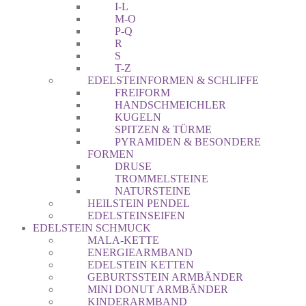
I-L
M-O
P-Q
R
S
T-Z
EDELSTEINFORMEN & SCHLIFFE
FREIFORM
HANDSCHMEICHLER
KUGELN
SPITZEN & TÜRME
PYRAMIDEN & BESONDERE
FORMEN
DRUSE
TROMMELSTEINE
NATURSTEINE
HEILSTEIN PENDEL
EDELSTEINSEIFEN
EDELSTEIN SCHMUCK
MALA-KETTE
ENERGIEARMBAND
EDELSTEIN KETTEN
GEBURTSSTEIN ARMBÄNDER
MINI DONUT ARMBÄNDER
KINDERARMBAND