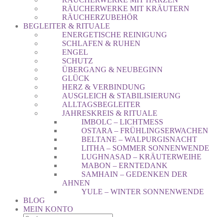
RÄUCHERWERKE MIT KRÄUTERN
RÄUCHERZUBEHÖR
BEGLEITER & RITUALE
ENERGETISCHE REINIGUNG
SCHLAFEN & RUHEN
ENGEL
SCHUTZ
ÜBERGANG & NEUBEGINN
GLÜCK
HERZ & VERBINDUNG
AUSGLEICH & STABILISIERUNG
ALLTAGSBEGLEITER
JAHRESKREIS & RITUALE
IMBOLC – LICHTMESS
OSTARA – FRÜHLINGSERWACHEN
BELTANE – WALPURGISNACHT
LITHA – SOMMER SONNENWENDE
LUGHNASAD – KRÄUTERWEIHE
MABON – ERNTEDANK
SAMHAIN – GEDENKEN DER
AHNEN
YULE – WINTER SONNENWENDE
BLOG
MEIN KONTO