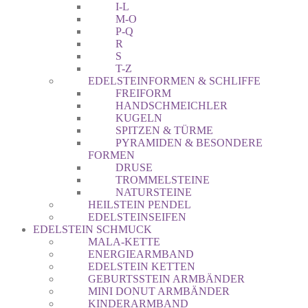
I-L
M-O
P-Q
R
S
T-Z
EDELSTEINFORMEN & SCHLIFFE
FREIFORM
HANDSCHMEICHLER
KUGELN
SPITZEN & TÜRME
PYRAMIDEN & BESONDERE
FORMEN
DRUSE
TROMMELSTEINE
NATURSTEINE
HEILSTEIN PENDEL
EDELSTEINSEIFEN
EDELSTEIN SCHMUCK
MALA-KETTE
ENERGIEARMBAND
EDELSTEIN KETTEN
GEBURTSSTEIN ARMBÄNDER
MINI DONUT ARMBÄNDER
KINDERARMBAND