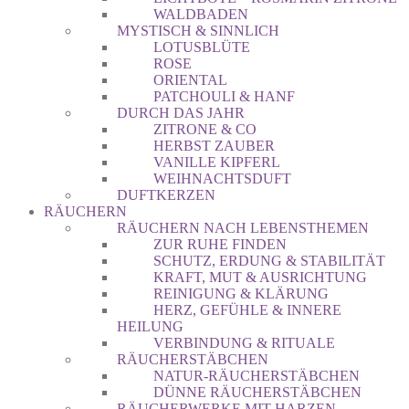
WALDBADEN
MYSTISCH & SINNLICH
LOTUSBLÜTE
ROSE
ORIENTAL
PATCHOULI & HANF
DURCH DAS JAHR
ZITRONE & CO
HERBST ZAUBER
VANILLE KIPFERL
WEIHNACHTSDUFT
DUFTKERZEN
RÄUCHERN
RÄUCHERN NACH LEBENSTHEMEN
ZUR RUHE FINDEN
SCHUTZ, ERDUNG & STABILITÄT
KRAFT, MUT & AUSRICHTUNG
REINIGUNG & KLÄRUNG
HERZ, GEFÜHLE & INNERE
HEILUNG
VERBINDUNG & RITUALE
RÄUCHERSTÄBCHEN
NATUR-RÄUCHERSTÄBCHEN
DÜNNE RÄUCHERSTÄBCHEN
RÄUCHERWERKE MIT HARZEN