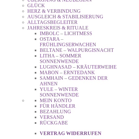
GLÜCK
HERZ & VERBINDUNG
AUSGLEICH & STABILISIERUNG
ALLTAGSBEGLEITER
JAHRESKREIS & RITUALE
IMBOLC – LICHTMESS
OSTARA –
FRÜHLINGSERWACHEN
BELTANE – WALPURGISNACHT
LITHA – SOMMER
SONNENWENDE
LUGHNASAD – KRÄUTERWEIHE
MABON – ERNTEDANK
SAMHAIN – GEDENKEN DER
AHNEN
YULE – WINTER
SONNENWENDE
MEIN KONTO
FÜR HÄNDLER
BEZAHLUNG
VERSAND
RÜCKGABE
VERTRAG WIDERRUFEN