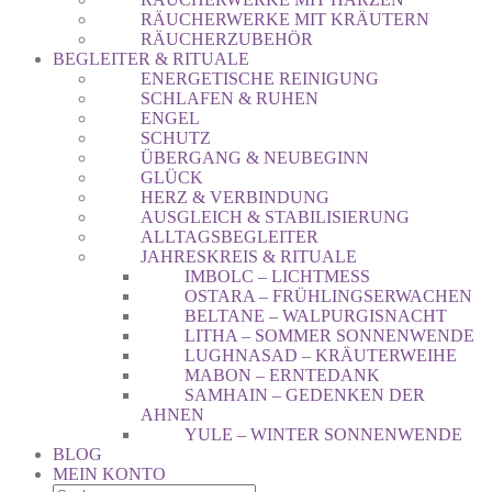
RÄUCHERWERKE MIT KRÄUTERN
RÄUCHERZUBEHÖR
BEGLEITER & RITUALE
ENERGETISCHE REINIGUNG
SCHLAFEN & RUHEN
ENGEL
SCHUTZ
ÜBERGANG & NEUBEGINN
GLÜCK
HERZ & VERBINDUNG
AUSGLEICH & STABILISIERUNG
ALLTAGSBEGLEITER
JAHRESKREIS & RITUALE
IMBOLC – LICHTMESS
OSTARA – FRÜHLINGSERWACHEN
BELTANE – WALPURGISNACHT
LITHA – SOMMER SONNENWENDE
LUGHNASAD – KRÄUTERWEIHE
MABON – ERNTEDANK
SAMHAIN – GEDENKEN DER
AHNEN
YULE – WINTER SONNENWENDE
BLOG
MEIN KONTO