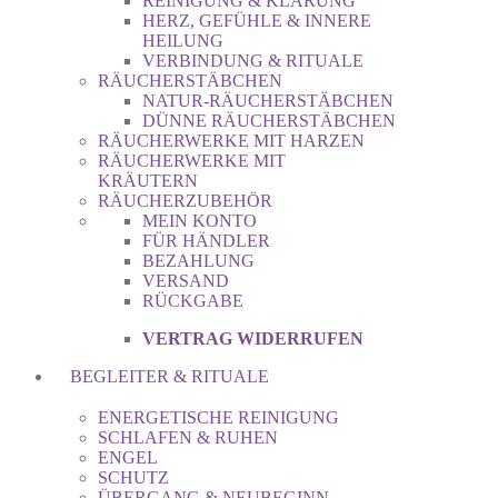
REINIGUNG & KLÄRUNG
HERZ, GEFÜHLE & INNERE
HEILUNG
VERBINDUNG & RITUALE
RÄUCHERSTÄBCHEN
NATUR-RÄUCHERSTÄBCHEN
DÜNNE RÄUCHERSTÄBCHEN
RÄUCHERWERKE MIT HARZEN
RÄUCHERWERKE MIT
KRÄUTERN
RÄUCHERZUBEHÖR
MEIN KONTO
FÜR HÄNDLER
BEZAHLUNG
VERSAND
RÜCKGABE
VERTRAG WIDERRUFEN
BEGLEITER & RITUALE
ENERGETISCHE REINIGUNG
SCHLAFEN & RUHEN
ENGEL
SCHUTZ
ÜBERGANG & NEUBEGINN