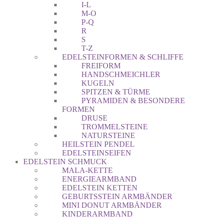
I-L
M-O
P-Q
R
S
T-Z
EDELSTEINFORMEN & SCHLIFFE
FREIFORM
HANDSCHMEICHLER
KUGELN
SPITZEN & TÜRME
PYRAMIDEN & BESONDERE
FORMEN
DRUSE
TROMMELSTEINE
NATURSTEINE
HEILSTEIN PENDEL
EDELSTEINSEIFEN
EDELSTEIN SCHMUCK
MALA-KETTE
ENERGIEARMBAND
EDELSTEIN KETTEN
GEBURTSSTEIN ARMBÄNDER
MINI DONUT ARMBÄNDER
KINDERARMBAND