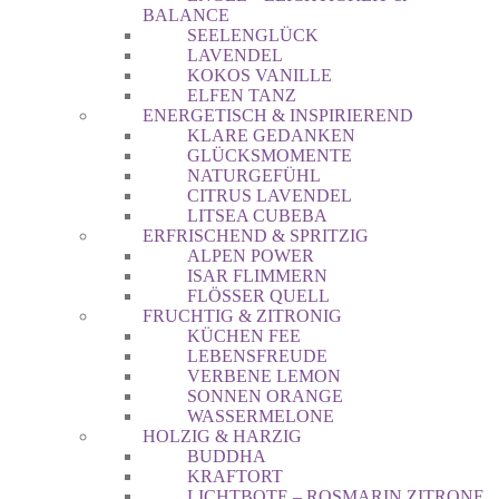
BALANCE
SEELENGLÜCK
LAVENDEL
KOKOS VANILLE
ELFEN TANZ
ENERGETISCH & INSPIRIEREND
KLARE GEDANKEN
GLÜCKSMOMENTE
NATURGEFÜHL
CITRUS LAVENDEL
LITSEA CUBEBA
ERFRISCHEND & SPRITZIG
ALPEN POWER
ISAR FLIMMERN
FLÖSSER QUELL
FRUCHTIG & ZITRONIG
KÜCHEN FEE
LEBENSFREUDE
VERBENE LEMON
SONNEN ORANGE
WASSERMELONE
HOLZIG & HARZIG
BUDDHA
KRAFTORT
LICHTBOTE – ROSMARIN ZITRONE