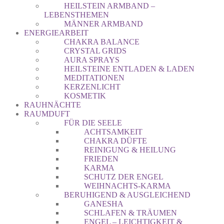
HEILSTEIN ARMBAND –
LEBENSTHEMEN
MÄNNER ARMBAND
ENERGIEARBEIT
CHAKRA BALANCE
CRYSTAL GRIDS
AURA SPRAYS
HEILSTEINE ENTLADEN & LADEN
MEDITATIONEN
KERZENLICHT
KOSMETIK
RAUHNÄCHTE
RAUMDUFT
FÜR DIE SEELE
ACHTSAMKEIT
CHAKRA DÜFTE
REINIGUNG & HEILUNG
FRIEDEN
KARMA
SCHUTZ DER ENGEL
WEIHNACHTS-KARMA
BERUHIGEND & AUSGLEICHEND
GANESHA
SCHLAFEN & TRÄUMEN
ENGEL – LEICHTIGKEIT &