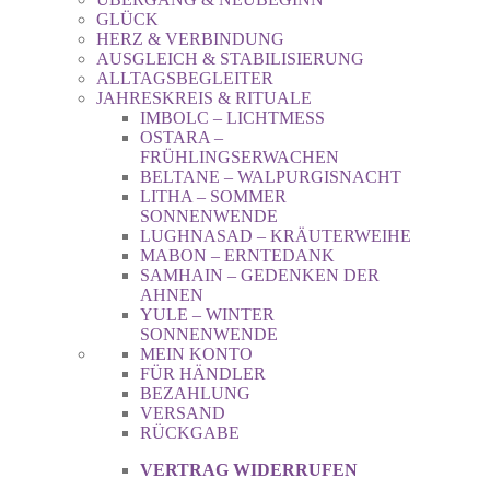
GLÜCK
HERZ & VERBINDUNG
AUSGLEICH & STABILISIERUNG
ALLTAGSBEGLEITER
JAHRESKREIS & RITUALE
IMBOLC – LICHTMESS
OSTARA –
FRÜHLINGSERWACHEN
BELTANE – WALPURGISNACHT
LITHA – SOMMER
SONNENWENDE
LUGHNASAD – KRÄUTERWEIHE
MABON – ERNTEDANK
SAMHAIN – GEDENKEN DER
AHNEN
YULE – WINTER
SONNENWENDE
MEIN KONTO
FÜR HÄNDLER
BEZAHLUNG
VERSAND
RÜCKGABE
VERTRAG WIDERRUFEN