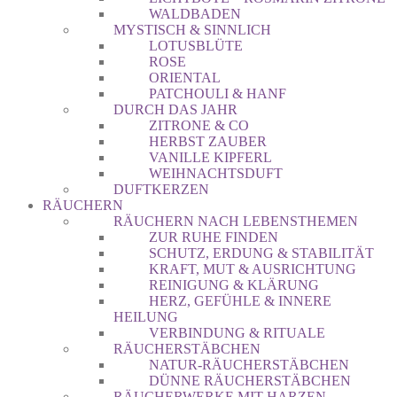
WALDBADEN
MYSTISCH & SINNLICH
LOTUSBLÜTE
ROSE
ORIENTAL
PATCHOULI & HANF
DURCH DAS JAHR
ZITRONE & CO
HERBST ZAUBER
VANILLE KIPFERL
WEIHNACHTSDUFT
DUFTKERZEN
RÄUCHERN
RÄUCHERN NACH LEBENSTHEMEN
ZUR RUHE FINDEN
SCHUTZ, ERDUNG & STABILITÄT
KRAFT, MUT & AUSRICHTUNG
REINIGUNG & KLÄRUNG
HERZ, GEFÜHLE & INNERE
HEILUNG
VERBINDUNG & RITUALE
RÄUCHERSTÄBCHEN
NATUR-RÄUCHERSTÄBCHEN
DÜNNE RÄUCHERSTÄBCHEN
RÄUCHERWERKE MIT HARZEN