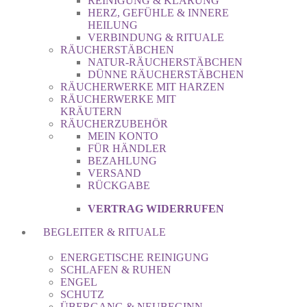
REINIGUNG & KLÄRUNG
HERZ, GEFÜHLE & INNERE
HEILUNG
VERBINDUNG & RITUALE
RÄUCHERSTÄBCHEN
NATUR-RÄUCHERSTÄBCHEN
DÜNNE RÄUCHERSTÄBCHEN
RÄUCHERWERKE MIT HARZEN
RÄUCHERWERKE MIT
KRÄUTERN
RÄUCHERZUBEHÖR
MEIN KONTO
FÜR HÄNDLER
BEZAHLUNG
VERSAND
RÜCKGABE
VERTRAG WIDERRUFEN
BEGLEITER & RITUALE
ENERGETISCHE REINIGUNG
SCHLAFEN & RUHEN
ENGEL
SCHUTZ
ÜBERGANG & NEUBEGINN