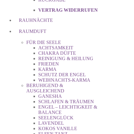
VERTRAG WIDERRUFEN
RAUHNÄCHTE
RAUMDUFT
FÜR DIE SEELE
ACHTSAMKEIT
CHAKRA DÜFTE
REINIGUNG & HEILUNG
FRIEDEN
KARMA
SCHUTZ DER ENGEL
WEIHNACHTS-KARMA
BERUHIGEND &
AUSGLEICHEND
GANESHA
SCHLAFEN & TRÄUMEN
ENGEL – LEICHTIGKEIT &
BALANCE
SEELENGLÜCK
LAVENDEL
KOKOS VANILLE
ELFEN TANZ