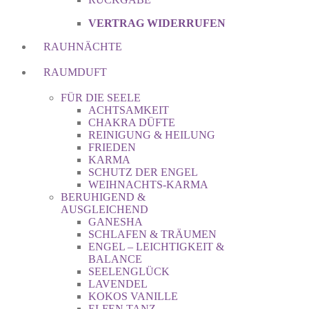
VERTRAG WIDERRUFEN
RAUHNÄCHTE
RAUMDUFT
FÜR DIE SEELE
ACHTSAMKEIT
CHAKRA DÜFTE
REINIGUNG & HEILUNG
FRIEDEN
KARMA
SCHUTZ DER ENGEL
WEIHNACHTS-KARMA
BERUHIGEND &
AUSGLEICHEND
GANESHA
SCHLAFEN & TRÄUMEN
ENGEL – LEICHTIGKEIT &
BALANCE
SEELENGLÜCK
LAVENDEL
KOKOS VANILLE
ELFEN TANZ