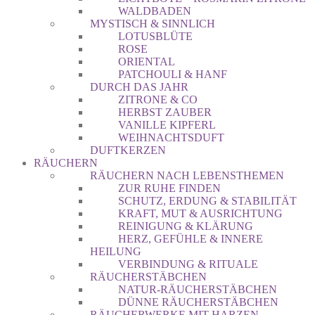
WALDBADEN
MYSTISCH & SINNLICH
LOTUSBLÜTE
ROSE
ORIENTAL
PATCHOULI & HANF
DURCH DAS JAHR
ZITRONE & CO
HERBST ZAUBER
VANILLE KIPFERL
WEIHNACHTSDUFT
DUFTKERZEN
RÄUCHERN
RÄUCHERN NACH LEBENSTHEMEN
ZUR RUHE FINDEN
SCHUTZ, ERDUNG & STABILITÄT
KRAFT, MUT & AUSRICHTUNG
REINIGUNG & KLÄRUNG
HERZ, GEFÜHLE & INNERE
HEILUNG
VERBINDUNG & RITUALE
RÄUCHERSTÄBCHEN
NATUR-RÄUCHERSTÄBCHEN
DÜNNE RÄUCHERSTÄBCHEN
RÄUCHERWERKE MIT HARZEN