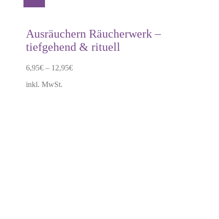
Dieses
Details
Produkt
weist
mehrere
Ausräuchern Räucherwerk –
Varianten
tiefgehend & rituell
auf.
Die
Optionen
6,95
€
–
12,95
€
können
auf
inkl. MwSt.
der
Produktseite
gewählt
werden