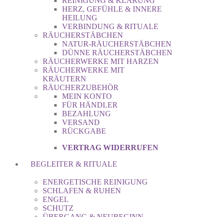
REINIGUNG & KLÄRUNG
HERZ, GEFÜHLE & INNERE
HEILUNG
VERBINDUNG & RITUALE
RÄUCHERSTÄBCHEN
NATUR-RÄUCHERSTÄBCHEN
DÜNNE RÄUCHERSTÄBCHEN
RÄUCHERWERKE MIT HARZEN
RÄUCHERWERKE MIT
KRÄUTERN
RÄUCHERZUBEHÖR
MEIN KONTO
FÜR HÄNDLER
BEZAHLUNG
VERSAND
RÜCKGABE
VERTRAG WIDERRUFEN
BEGLEITER & RITUALE
ENERGETISCHE REINIGUNG
SCHLAFEN & RUHEN
ENGEL
SCHUTZ
ÜBERGANG & NEUBEGINN