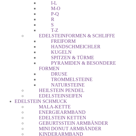
I-L
M-O
P-Q
R
S
T-Z
EDELSTEINFORMEN & SCHLIFFE
FREIFORM
HANDSCHMEICHLER
KUGELN
SPITZEN & TÜRME
PYRAMIDEN & BESONDERE
FORMEN
DRUSE
TROMMELSTEINE
NATURSTEINE
HEILSTEIN PENDEL
EDELSTEINSEIFEN
EDELSTEIN SCHMUCK
MALA-KETTE
ENERGIEARMBAND
EDELSTEIN KETTEN
GEBURTSSTEIN ARMBÄNDER
MINI DONUT ARMBÄNDER
KINDERARMBAND