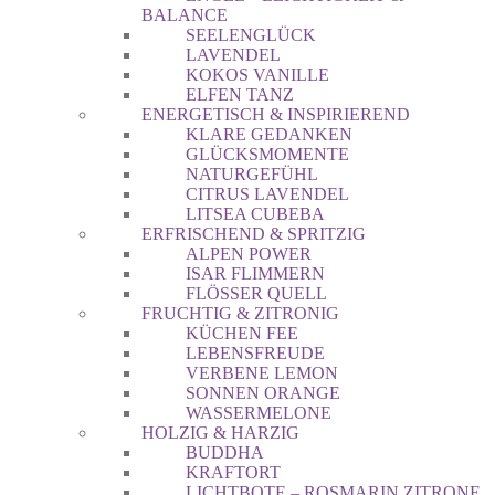
BALANCE
SEELENGLÜCK
LAVENDEL
KOKOS VANILLE
ELFEN TANZ
ENERGETISCH & INSPIRIEREND
KLARE GEDANKEN
GLÜCKSMOMENTE
NATURGEFÜHL
CITRUS LAVENDEL
LITSEA CUBEBA
ERFRISCHEND & SPRITZIG
ALPEN POWER
ISAR FLIMMERN
FLÖSSER QUELL
FRUCHTIG & ZITRONIG
KÜCHEN FEE
LEBENSFREUDE
VERBENE LEMON
SONNEN ORANGE
WASSERMELONE
HOLZIG & HARZIG
BUDDHA
KRAFTORT
LICHTBOTE – ROSMARIN ZITRONE