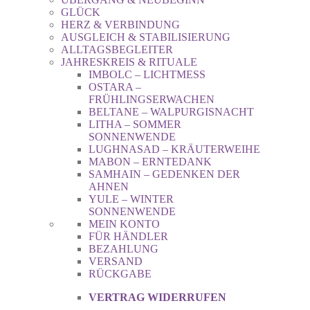
GLÜCK
HERZ & VERBINDUNG
AUSGLEICH & STABILISIERUNG
ALLTAGSBEGLEITER
JAHRESKREIS & RITUALE
IMBOLC – LICHTMESS
OSTARA –
FRÜHLINGSERWACHEN
BELTANE – WALPURGISNACHT
LITHA – SOMMER
SONNENWENDE
LUGHNASAD – KRÄUTERWEIHE
MABON – ERNTEDANK
SAMHAIN – GEDENKEN DER
AHNEN
YULE – WINTER
SONNENWENDE
MEIN KONTO
FÜR HÄNDLER
BEZAHLUNG
VERSAND
RÜCKGABE
VERTRAG WIDERRUFEN