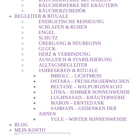
RÄUCHERWERKE MIT KRÄUTERN
RÄUCHERZUBEHÖR
BEGLEITER & RITUALE
ENERGETISCHE REINIGUNG
SCHLAFEN & RUHEN
ENGEL
SCHUTZ
ÜBERGANG & NEUBEGINN
GLÜCK
HERZ & VERBINDUNG
AUSGLEICH & STABILISIERUNG
ALLTAGSBEGLEITER
JAHRESKREIS & RITUALE
IMBOLC – LICHTMESS
OSTARA – FRÜHLINGSERWACHEN
BELTANE – WALPURGISNACHT
LITHA – SOMMER SONNENWENDE
LUGHNASAD – KRÄUTERWEIHE
MABON – ERNTEDANK
SAMHAIN – GEDENKEN DER
AHNEN
YULE – WINTER SONNENWENDE
BLOG
MEIN KONTO