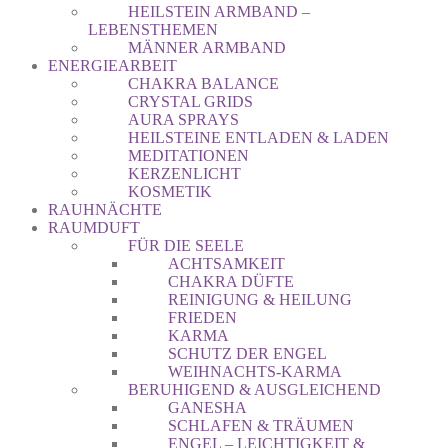
HEILSTEIN ARMBAND –
LEBENSTHEMEN
MÄNNER ARMBAND
ENERGIEARBEIT
CHAKRA BALANCE
CRYSTAL GRIDS
AURA SPRAYS
HEILSTEINE ENTLADEN & LADEN
MEDITATIONEN
KERZENLICHT
KOSMETIK
RAUHNÄCHTE
RAUMDUFT
FÜR DIE SEELE
ACHTSAMKEIT
CHAKRA DÜFTE
REINIGUNG & HEILUNG
FRIEDEN
KARMA
SCHUTZ DER ENGEL
WEIHNACHTS-KARMA
BERUHIGEND & AUSGLEICHEND
GANESHA
SCHLAFEN & TRÄUMEN
ENGEL – LEICHTIGKEIT &