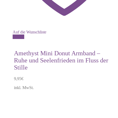
Auf die Wunschliste
Dieses
Details
Produkt
weist
mehrere
Amethyst Mini Donut Armband –
Varianten
Ruhe und Seelenfrieden im Fluss der
auf.
Die
Stille
Optionen
können
9,95
€
auf
der
inkl. MwSt.
Produktseite
gewählt
werden