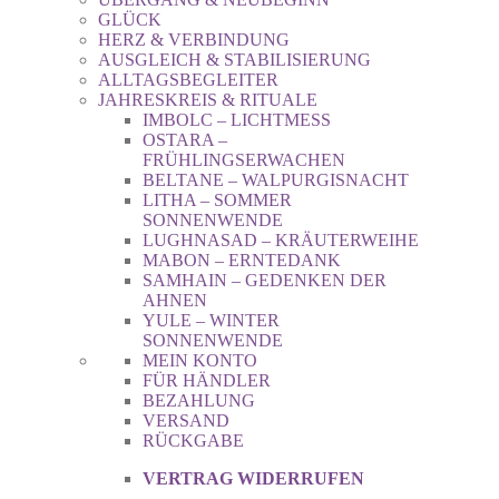
GLÜCK
HERZ & VERBINDUNG
AUSGLEICH & STABILISIERUNG
ALLTAGSBEGLEITER
JAHRESKREIS & RITUALE
IMBOLC – LICHTMESS
OSTARA –
FRÜHLINGSERWACHEN
BELTANE – WALPURGISNACHT
LITHA – SOMMER
SONNENWENDE
LUGHNASAD – KRÄUTERWEIHE
MABON – ERNTEDANK
SAMHAIN – GEDENKEN DER
AHNEN
YULE – WINTER
SONNENWENDE
MEIN KONTO
FÜR HÄNDLER
BEZAHLUNG
VERSAND
RÜCKGABE
VERTRAG WIDERRUFEN