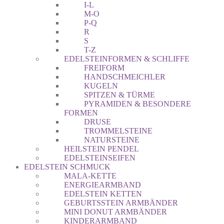
I-L
M-O
P-Q
R
S
T-Z
EDELSTEINFORMEN & SCHLIFFE
FREIFORM
HANDSCHMEICHLER
KUGELN
SPITZEN & TÜRME
PYRAMIDEN & BESONDERE
FORMEN
DRUSE
TROMMELSTEINE
NATURSTEINE
HEILSTEIN PENDEL
EDELSTEINSEIFEN
EDELSTEIN SCHMUCK
MALA-KETTE
ENERGIEARMBAND
EDELSTEIN KETTEN
GEBURTSSTEIN ARMBÄNDER
MINI DONUT ARMBÄNDER
KINDERARMBAND