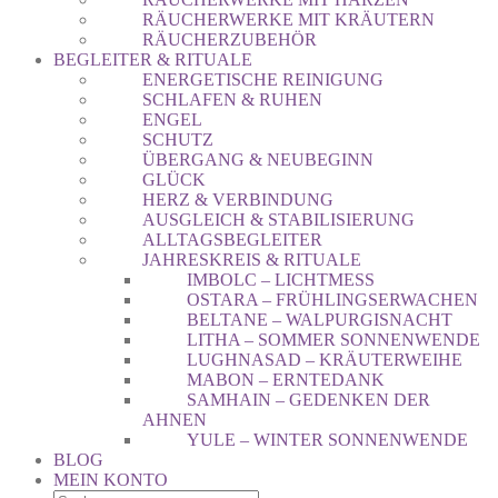
RÄUCHERWERKE MIT KRÄUTERN
RÄUCHERZUBEHÖR
BEGLEITER & RITUALE
ENERGETISCHE REINIGUNG
SCHLAFEN & RUHEN
ENGEL
SCHUTZ
ÜBERGANG & NEUBEGINN
GLÜCK
HERZ & VERBINDUNG
AUSGLEICH & STABILISIERUNG
ALLTAGSBEGLEITER
JAHRESKREIS & RITUALE
IMBOLC – LICHTMESS
OSTARA – FRÜHLINGSERWACHEN
BELTANE – WALPURGISNACHT
LITHA – SOMMER SONNENWENDE
LUGHNASAD – KRÄUTERWEIHE
MABON – ERNTEDANK
SAMHAIN – GEDENKEN DER
AHNEN
YULE – WINTER SONNENWENDE
BLOG
MEIN KONTO