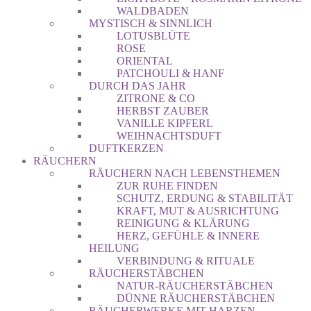
WALDBADEN
MYSTISCH & SINNLICH
LOTUSBLÜTE
ROSE
ORIENTAL
PATCHOULI & HANF
DURCH DAS JAHR
ZITRONE & CO
HERBST ZAUBER
VANILLE KIPFERL
WEIHNACHTSDUFT
DUFTKERZEN
RÄUCHERN
RÄUCHERN NACH LEBENSTHEMEN
ZUR RUHE FINDEN
SCHUTZ, ERDUNG & STABILITÄT
KRAFT, MUT & AUSRICHTUNG
REINIGUNG & KLÄRUNG
HERZ, GEFÜHLE & INNERE
HEILUNG
VERBINDUNG & RITUALE
RÄUCHERSTÄBCHEN
NATUR-RÄUCHERSTÄBCHEN
DÜNNE RÄUCHERSTÄBCHEN
RÄUCHERWERKE MIT HARZEN