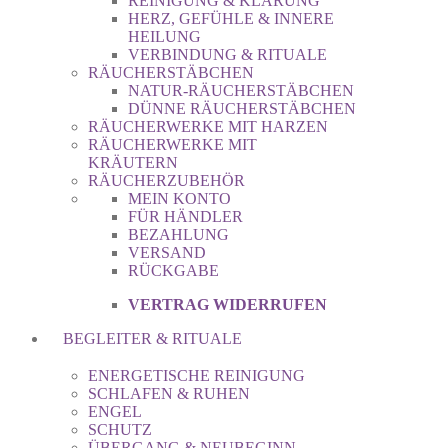
REINIGUNG & KLÄRUNG
HERZ, GEFÜHLE & INNERE
HEILUNG
VERBINDUNG & RITUALE
RÄUCHERSTÄBCHEN
NATUR-RÄUCHERSTÄBCHEN
DÜNNE RÄUCHERSTÄBCHEN
RÄUCHERWERKE MIT HARZEN
RÄUCHERWERKE MIT
KRÄUTERN
RÄUCHERZUBEHÖR
MEIN KONTO
FÜR HÄNDLER
BEZAHLUNG
VERSAND
RÜCKGABE
VERTRAG WIDERRUFEN
BEGLEITER & RITUALE
ENERGETISCHE REINIGUNG
SCHLAFEN & RUHEN
ENGEL
SCHUTZ
ÜBERGANG & NEUBEGINN