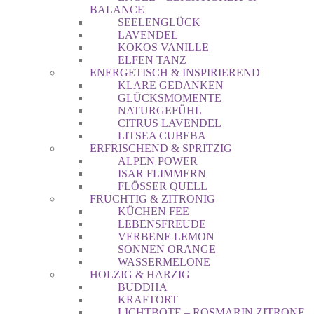
BALANCE
SEELENGLÜCK
LAVENDEL
KOKOS VANILLE
ELFEN TANZ
ENERGETISCH & INSPIRIEREND
KLARE GEDANKEN
GLÜCKSMOMENTE
NATURGEFÜHL
CITRUS LAVENDEL
LITSEA CUBEBA
ERFRISCHEND & SPRITZIG
ALPEN POWER
ISAR FLIMMERN
FLÖSSER QUELL
FRUCHTIG & ZITRONIG
KÜCHEN FEE
LEBENSFREUDE
VERBENE LEMON
SONNEN ORANGE
WASSERMELONE
HOLZIG & HARZIG
BUDDHA
KRAFTORT
LICHTBOTE – ROSMARIN ZITRONE