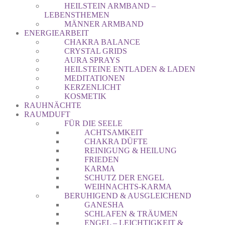
HEILSTEIN ARMBAND –
LEBENSTHEMEN
MÄNNER ARMBAND
ENERGIEARBEIT
CHAKRA BALANCE
CRYSTAL GRIDS
AURA SPRAYS
HEILSTEINE ENTLADEN & LADEN
MEDITATIONEN
KERZENLICHT
KOSMETIK
RAUHNÄCHTE
RAUMDUFT
FÜR DIE SEELE
ACHTSAMKEIT
CHAKRA DÜFTE
REINIGUNG & HEILUNG
FRIEDEN
KARMA
SCHUTZ DER ENGEL
WEIHNACHTS-KARMA
BERUHIGEND & AUSGLEICHEND
GANESHA
SCHLAFEN & TRÄUMEN
ENGEL – LEICHTIGKEIT &