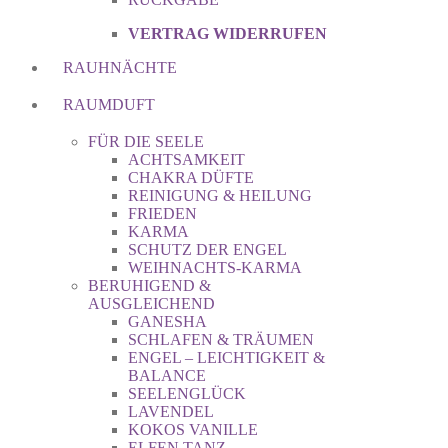
VERTRAG WIDERRUFEN
RAUHNÄCHTE
RAUMDUFT
FÜR DIE SEELE
ACHTSAMKEIT
CHAKRA DÜFTE
REINIGUNG & HEILUNG
FRIEDEN
KARMA
SCHUTZ DER ENGEL
WEIHNACHTS-KARMA
BERUHIGEND &
AUSGLEICHEND
GANESHA
SCHLAFEN & TRÄUMEN
ENGEL – LEICHTIGKEIT &
BALANCE
SEELENGLÜCK
LAVENDEL
KOKOS VANILLE
ELFEN TANZ