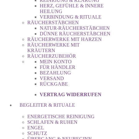
REINIGUNG & KLÄRUNG
HERZ, GEFÜHLE & INNERE
HEILUNG
VERBINDUNG & RITUALE
RÄUCHERSTÄBCHEN
NATUR-RÄUCHERSTÄBCHEN
DÜNNE RÄUCHERSTÄBCHEN
RÄUCHERWERKE MIT HARZEN
RÄUCHERWERKE MIT
KRÄUTERN
RÄUCHERZUBEHÖR
MEIN KONTO
FÜR HÄNDLER
BEZAHLUNG
VERSAND
RÜCKGABE
VERTRAG WIDERRUFEN
BEGLEITER & RITUALE
ENERGETISCHE REINIGUNG
SCHLAFEN & RUHEN
ENGEL
SCHUTZ
ÜBERGANG & NEUBEGINN