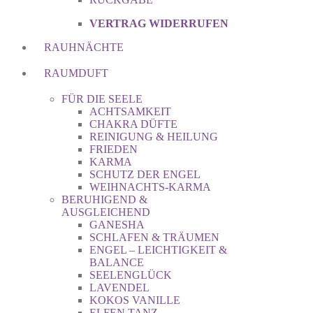
VERTRAG WIDERRUFEN
RAUHNÄCHTE
RAUMDUFT
FÜR DIE SEELE
ACHTSAMKEIT
CHAKRA DÜFTE
REINIGUNG & HEILUNG
FRIEDEN
KARMA
SCHUTZ DER ENGEL
WEIHNACHTS-KARMA
BERUHIGEND &
AUSGLEICHEND
GANESHA
SCHLAFEN & TRÄUMEN
ENGEL – LEICHTIGKEIT &
BALANCE
SEELENGLÜCK
LAVENDEL
KOKOS VANILLE
ELFEN TANZ