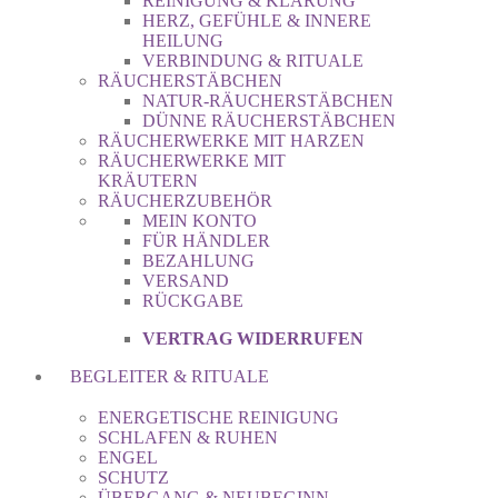
REINIGUNG & KLÄRUNG
HERZ, GEFÜHLE & INNERE
HEILUNG
VERBINDUNG & RITUALE
RÄUCHERSTÄBCHEN
NATUR-RÄUCHERSTÄBCHEN
DÜNNE RÄUCHERSTÄBCHEN
RÄUCHERWERKE MIT HARZEN
RÄUCHERWERKE MIT
KRÄUTERN
RÄUCHERZUBEHÖR
MEIN KONTO
FÜR HÄNDLER
BEZAHLUNG
VERSAND
RÜCKGABE
VERTRAG WIDERRUFEN
BEGLEITER & RITUALE
ENERGETISCHE REINIGUNG
SCHLAFEN & RUHEN
ENGEL
SCHUTZ
ÜBERGANG & NEUBEGINN