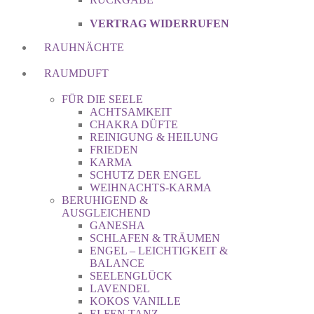
VERTRAG WIDERRUFEN
RAUHNÄCHTE
RAUMDUFT
FÜR DIE SEELE
ACHTSAMKEIT
CHAKRA DÜFTE
REINIGUNG & HEILUNG
FRIEDEN
KARMA
SCHUTZ DER ENGEL
WEIHNACHTS-KARMA
BERUHIGEND &
AUSGLEICHEND
GANESHA
SCHLAFEN & TRÄUMEN
ENGEL – LEICHTIGKEIT &
BALANCE
SEELENGLÜCK
LAVENDEL
KOKOS VANILLE
ELFEN TANZ