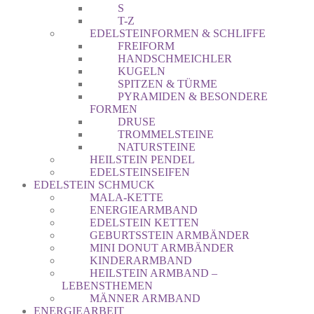
S
T-Z
EDELSTEINFORMEN & SCHLIFFE
FREIFORM
HANDSCHMEICHLER
KUGELN
SPITZEN & TÜRME
PYRAMIDEN & BESONDERE
FORMEN
DRUSE
TROMMELSTEINE
NATURSTEINE
HEILSTEIN PENDEL
EDELSTEINSEIFEN
EDELSTEIN SCHMUCK
MALA-KETTE
ENERGIEARMBAND
EDELSTEIN KETTEN
GEBURTSSTEIN ARMBÄNDER
MINI DONUT ARMBÄNDER
KINDERARMBAND
HEILSTEIN ARMBAND –
LEBENSTHEMEN
MÄNNER ARMBAND
ENERGIEARBEIT