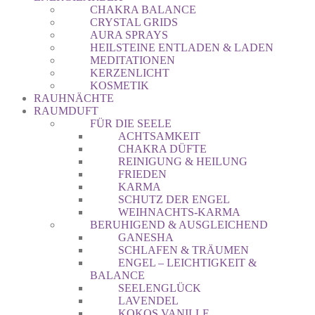
CHAKRA BALANCE
CRYSTAL GRIDS
AURA SPRAYS
HEILSTEINE ENTLADEN & LADEN
MEDITATIONEN
KERZENLICHT
KOSMETIK
RAUHNÄCHTE
RAUMDUFT
FÜR DIE SEELE
ACHTSAMKEIT
CHAKRA DÜFTE
REINIGUNG & HEILUNG
FRIEDEN
KARMA
SCHUTZ DER ENGEL
WEIHNACHTS-KARMA
BERUHIGEND & AUSGLEICHEND
GANESHA
SCHLAFEN & TRÄUMEN
ENGEL – LEICHTIGKEIT &
BALANCE
SEELENGLÜCK
LAVENDEL
KOKOS VANILLE