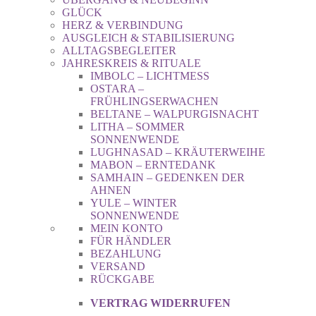
GLÜCK
HERZ & VERBINDUNG
AUSGLEICH & STABILISIERUNG
ALLTAGSBEGLEITER
JAHRESKREIS & RITUALE
IMBOLC – LICHTMESS
OSTARA –
FRÜHLINGSERWACHEN
BELTANE – WALPURGISNACHT
LITHA – SOMMER
SONNENWENDE
LUGHNASAD – KRÄUTERWEIHE
MABON – ERNTEDANK
SAMHAIN – GEDENKEN DER
AHNEN
YULE – WINTER
SONNENWENDE
MEIN KONTO
FÜR HÄNDLER
BEZAHLUNG
VERSAND
RÜCKGABE
VERTRAG WIDERRUFEN