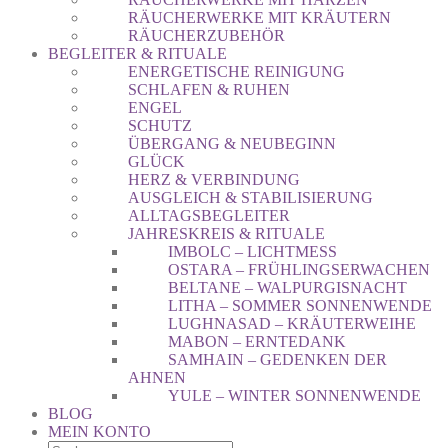
RÄUCHERWERKE MIT KRÄUTERN
RÄUCHERZUBEHÖR
BEGLEITER & RITUALE
ENERGETISCHE REINIGUNG
SCHLAFEN & RUHEN
ENGEL
SCHUTZ
ÜBERGANG & NEUBEGINN
GLÜCK
HERZ & VERBINDUNG
AUSGLEICH & STABILISIERUNG
ALLTAGSBEGLEITER
JAHRESKREIS & RITUALE
IMBOLC – LICHTMESS
OSTARA – FRÜHLINGSERWACHEN
BELTANE – WALPURGISNACHT
LITHA – SOMMER SONNENWENDE
LUGHNASAD – KRÄUTERWEIHE
MABON – ERNTEDANK
SAMHAIN – GEDENKEN DER
AHNEN
YULE – WINTER SONNENWENDE
BLOG
MEIN KONTO