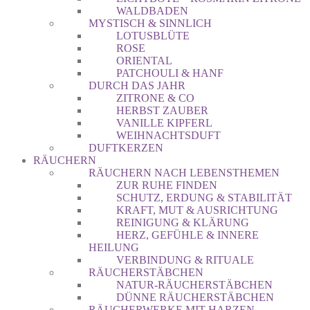
WALDBADEN
MYSTISCH & SINNLICH
LOTUSBLÜTE
ROSE
ORIENTAL
PATCHOULI & HANF
DURCH DAS JAHR
ZITRONE & CO
HERBST ZAUBER
VANILLE KIPFERL
WEIHNACHTSDUFT
DUFTKERZEN
RÄUCHERN
RÄUCHERN NACH LEBENSTHEMEN
ZUR RUHE FINDEN
SCHUTZ, ERDUNG & STABILITÄT
KRAFT, MUT & AUSRICHTUNG
REINIGUNG & KLÄRUNG
HERZ, GEFÜHLE & INNERE
HEILUNG
VERBINDUNG & RITUALE
RÄUCHERSTÄBCHEN
NATUR-RÄUCHERSTÄBCHEN
DÜNNE RÄUCHERSTÄBCHEN
RÄUCHERWERKE MIT HARZEN