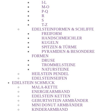
I-L
M-O
P-Q
R
S
T-Z
EDELSTEINFORMEN & SCHLIFFE
FREIFORM
HANDSCHMEICHLER
KUGELN
SPITZEN & TÜRME
PYRAMIDEN & BESONDERE
FORMEN
DRUSE
TROMMELSTEINE
NATURSTEINE
HEILSTEIN PENDEL
EDELSTEINSEIFEN
EDELSTEIN SCHMUCK
MALA-KETTE
ENERGIEARMBAND
EDELSTEIN KETTEN
GEBURTSSTEIN ARMBÄNDER
MINI DONUT ARMBÄNDER
KINDERARMBAND