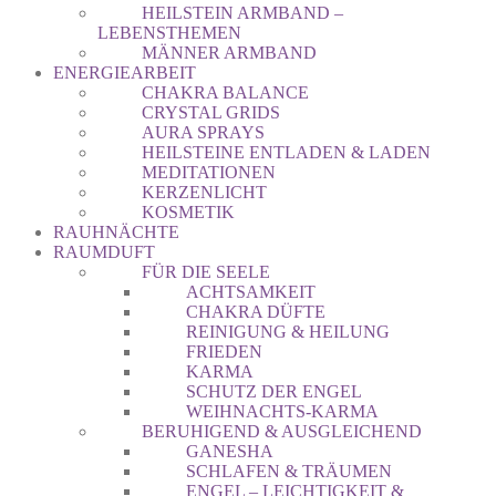
HEILSTEIN ARMBAND –
LEBENSTHEMEN
MÄNNER ARMBAND
ENERGIEARBEIT
CHAKRA BALANCE
CRYSTAL GRIDS
AURA SPRAYS
HEILSTEINE ENTLADEN & LADEN
MEDITATIONEN
KERZENLICHT
KOSMETIK
RAUHNÄCHTE
RAUMDUFT
FÜR DIE SEELE
ACHTSAMKEIT
CHAKRA DÜFTE
REINIGUNG & HEILUNG
FRIEDEN
KARMA
SCHUTZ DER ENGEL
WEIHNACHTS-KARMA
BERUHIGEND & AUSGLEICHEND
GANESHA
SCHLAFEN & TRÄUMEN
ENGEL – LEICHTIGKEIT &