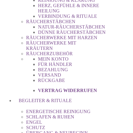
REINIGUNG & KLÄRUNG
HERZ, GEFÜHLE & INNERE
HEILUNG
VERBINDUNG & RITUALE
RÄUCHERSTÄBCHEN
NATUR-RÄUCHERSTÄBCHEN
DÜNNE RÄUCHERSTÄBCHEN
RÄUCHERWERKE MIT HARZEN
RÄUCHERWERKE MIT
KRÄUTERN
RÄUCHERZUBEHÖR
MEIN KONTO
FÜR HÄNDLER
BEZAHLUNG
VERSAND
RÜCKGABE
VERTRAG WIDERRUFEN
BEGLEITER & RITUALE
ENERGETISCHE REINIGUNG
SCHLAFEN & RUHEN
ENGEL
SCHUTZ
ÜBERGANG & NEUBEGINN