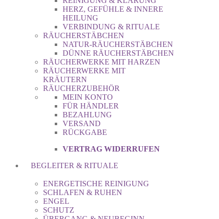
REINIGUNG & KLÄRUNG
HERZ, GEFÜHLE & INNERE
HEILUNG
VERBINDUNG & RITUALE
RÄUCHERSTÄBCHEN
NATUR-RÄUCHERSTÄBCHEN
DÜNNE RÄUCHERSTÄBCHEN
RÄUCHERWERKE MIT HARZEN
RÄUCHERWERKE MIT
KRÄUTERN
RÄUCHERZUBEHÖR
MEIN KONTO
FÜR HÄNDLER
BEZAHLUNG
VERSAND
RÜCKGABE
VERTRAG WIDERRUFEN
BEGLEITER & RITUALE
ENERGETISCHE REINIGUNG
SCHLAFEN & RUHEN
ENGEL
SCHUTZ
ÜBERGANG & NEUBEGINN