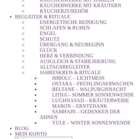
RÄUCHERWERKE MIT KRÄUTERN
RÄUCHERZUBEHÖR
BEGLEITER & RITUALE
ENERGETISCHE REINIGUNG
SCHLAFEN & RUHEN
ENGEL
SCHUTZ
ÜBERGANG & NEUBEGINN
GLÜCK
HERZ & VERBINDUNG
AUSGLEICH & STABILISIERUNG
ALLTAGSBEGLEITER
JAHRESKREIS & RITUALE
IMBOLC – LICHTMESS
OSTARA – FRÜHLINGSERWACHEN
BELTANE – WALPURGISNACHT
LITHA – SOMMER SONNENWENDE
LUGHNASAD – KRÄUTERWEIHE
MABON – ERNTEDANK
SAMHAIN – GEDENKEN DER
AHNEN
YULE – WINTER SONNENWENDE
BLOG
MEIN KONTO