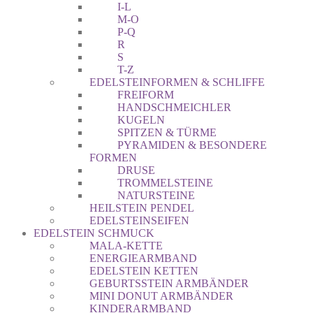
I-L
M-O
P-Q
R
S
T-Z
EDELSTEINFORMEN & SCHLIFFE
FREIFORM
HANDSCHMEICHLER
KUGELN
SPITZEN & TÜRME
PYRAMIDEN & BESONDERE
FORMEN
DRUSE
TROMMELSTEINE
NATURSTEINE
HEILSTEIN PENDEL
EDELSTEINSEIFEN
EDELSTEIN SCHMUCK
MALA-KETTE
ENERGIEARMBAND
EDELSTEIN KETTEN
GEBURTSSTEIN ARMBÄNDER
MINI DONUT ARMBÄNDER
KINDERARMBAND