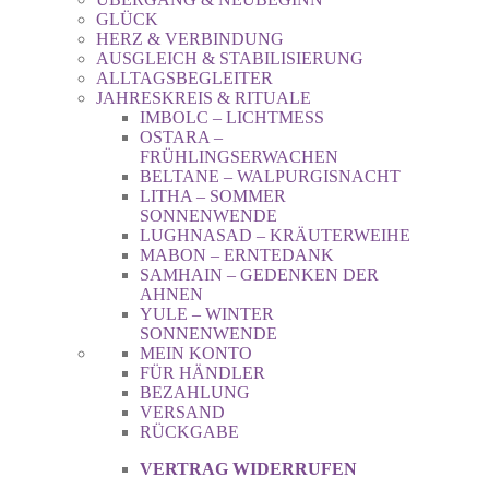
GLÜCK
HERZ & VERBINDUNG
AUSGLEICH & STABILISIERUNG
ALLTAGSBEGLEITER
JAHRESKREIS & RITUALE
IMBOLC – LICHTMESS
OSTARA –
FRÜHLINGSERWACHEN
BELTANE – WALPURGISNACHT
LITHA – SOMMER
SONNENWENDE
LUGHNASAD – KRÄUTERWEIHE
MABON – ERNTEDANK
SAMHAIN – GEDENKEN DER
AHNEN
YULE – WINTER
SONNENWENDE
MEIN KONTO
FÜR HÄNDLER
BEZAHLUNG
VERSAND
RÜCKGABE
VERTRAG WIDERRUFEN