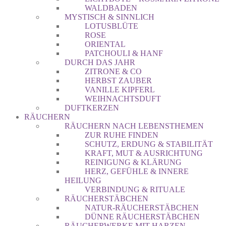
WALDBADEN
MYSTISCH & SINNLICH
LOTUSBLÜTE
ROSE
ORIENTAL
PATCHOULI & HANF
DURCH DAS JAHR
ZITRONE & CO
HERBST ZAUBER
VANILLE KIPFERL
WEIHNACHTSDUFT
DUFTKERZEN
RÄUCHERN
RÄUCHERN NACH LEBENSTHEMEN
ZUR RUHE FINDEN
SCHUTZ, ERDUNG & STABILITÄT
KRAFT, MUT & AUSRICHTUNG
REINIGUNG & KLÄRUNG
HERZ, GEFÜHLE & INNERE
HEILUNG
VERBINDUNG & RITUALE
RÄUCHERSTÄBCHEN
NATUR-RÄUCHERSTÄBCHEN
DÜNNE RÄUCHERSTÄBCHEN
RÄUCHERWERKE MIT HARZEN