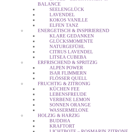
BALANCE
SEELENGLÜCK
LAVENDEL
KOKOS VANILLE
ELFEN TANZ
ENERGETISCH & INSPIRIEREND
KLARE GEDANKEN
GLÜCKSMOMENTE
NATURGEFÜHL
CITRUS LAVENDEL
LITSEA CUBEBA
ERFRISCHEND & SPRITZIG
ALPEN POWER
ISAR FLIMMERN
FLÖSSER QUELL
FRUCHTIG & ZITRONIG
KÜCHEN FEE
LEBENSFREUDE
VERBENE LEMON
SONNEN ORANGE
WASSERMELONE
HOLZIG & HARZIG
BUDDHA
KRAFTORT
LICHTBOTE – ROSMARIN ZITRONE