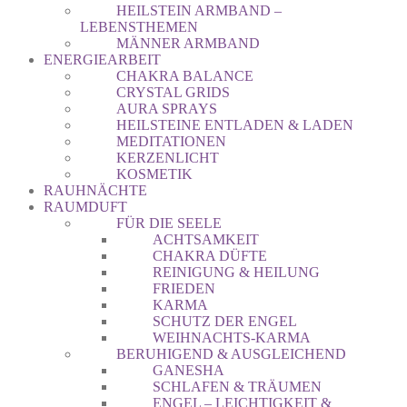
HEILSTEIN ARMBAND –
LEBENSTHEMEN
MÄNNER ARMBAND
ENERGIEARBEIT
CHAKRA BALANCE
CRYSTAL GRIDS
AURA SPRAYS
HEILSTEINE ENTLADEN & LADEN
MEDITATIONEN
KERZENLICHT
KOSMETIK
RAUHNÄCHTE
RAUMDUFT
FÜR DIE SEELE
ACHTSAMKEIT
CHAKRA DÜFTE
REINIGUNG & HEILUNG
FRIEDEN
KARMA
SCHUTZ DER ENGEL
WEIHNACHTS-KARMA
BERUHIGEND & AUSGLEICHEND
GANESHA
SCHLAFEN & TRÄUMEN
ENGEL – LEICHTIGKEIT &