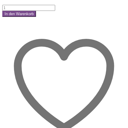
Weihnachts
Karma
In den Warenkorb
Räucherstäbchen
Share:
–
Licht,
Reinigung
&
innere
Balance
Menge