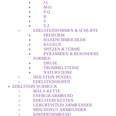
I-L
M-O
P-Q
R
S
T-Z
EDELSTEINFORMEN & SCHLIFFE
FREIFORM
HANDSCHMEICHLER
KUGELN
SPITZEN & TÜRME
PYRAMIDEN & BESONDERE
FORMEN
DRUSE
TROMMELSTEINE
NATURSTEINE
HEILSTEIN PENDEL
EDELSTEINSEIFEN
EDELSTEIN SCHMUCK
MALA-KETTE
ENERGIEARMBAND
EDELSTEIN KETTEN
GEBURTSSTEIN ARMBÄNDER
MINI DONUT ARMBÄNDER
KINDERARMBAND