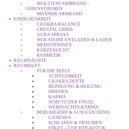
HEILSTEIN ARMBAND –
LEBENSTHEMEN
MÄNNER ARMBAND
ENERGIEARBEIT
CHAKRA BALANCE
CRYSTAL GRIDS
AURA SPRAYS
HEILSTEINE ENTLADEN & LADEN
MEDITATIONEN
KERZENLICHT
KOSMETIK
RAUHNÄCHTE
RAUMDUFT
FÜR DIE SEELE
ACHTSAMKEIT
CHAKRA DÜFTE
REINIGUNG & HEILUNG
FRIEDEN
KARMA
SCHUTZ DER ENGEL
WEIHNACHTS-KARMA
BERUHIGEND & AUSGLEICHEND
GANESHA
SCHLAFEN & TRÄUMEN
ENGEL – LEICHTIGKEIT &