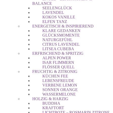
BALANCE
SEELENGLÜCK
LAVENDEL
KOKOS VANILLE
ELFEN TANZ
ENERGETISCH & INSPIRIEREND
KLARE GEDANKEN
GLÜCKSMOMENTE
NATURGEFÜHL
CITRUS LAVENDEL
LITSEA CUBEBA
ERFRISCHEND & SPRITZIG
ALPEN POWER
ISAR FLIMMERN
FLÖSSER QUELL
FRUCHTIG & ZITRONIG
KÜCHEN FEE
LEBENSFREUDE
VERBENE LEMON
SONNEN ORANGE
WASSERMELONE
HOLZIG & HARZIG
BUDDHA
KRAFTORT
LICHTBOTE – ROSMARIN ZITRONE