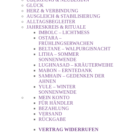
GLÜCK
HERZ & VERBINDUNG
AUSGLEICH & STABILISIERUNG
ALLTAGSBEGLEITER
JAHRESKREIS & RITUALE
IMBOLC – LICHTMESS
OSTARA –
FRÜHLINGSERWACHEN
BELTANE – WALPURGISNACHT
LITHA – SOMMER
SONNENWENDE
LUGHNASAD – KRÄUTERWEIHE
MABON – ERNTEDANK
SAMHAIN – GEDENKEN DER
AHNEN
YULE – WINTER
SONNENWENDE
MEIN KONTO
FÜR HÄNDLER
BEZAHLUNG
VERSAND
RÜCKGABE
VERTRAG WIDERRUFEN