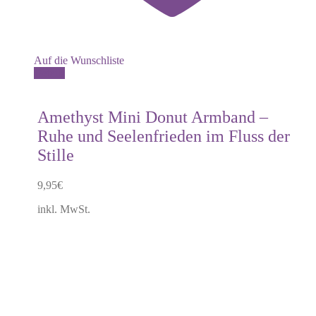
Auf die Wunschliste
Dieses
Details
Produkt
weist
mehrere
Amethyst Mini Donut Armband –
Varianten
Ruhe und Seelenfrieden im Fluss der
auf.
Die
Stille
Optionen
können
9,95
€
auf
der
inkl. MwSt.
Produktseite
gewählt
werden