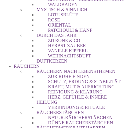
WALDBADEN
MYSTISCH & SINNLICH
LOTUSBLÜTE
ROSE
ORIENTAL
PATCHOULI & HANF
DURCH DAS JAHR
ZITRONE & CO
HERBST ZAUBER
VANILLE KIPFERL
WEIHNACHTSDUFT
DUFTKERZEN
RÄUCHERN
RÄUCHERN NACH LEBENSTHEMEN
ZUR RUHE FINDEN
SCHUTZ, ERDUNG & STABILITÄT
KRAFT, MUT & AUSRICHTUNG
REINIGUNG & KLÄRUNG
HERZ, GEFÜHLE & INNERE
HEILUNG
VERBINDUNG & RITUALE
RÄUCHERSTÄBCHEN
NATUR-RÄUCHERSTÄBCHEN
DÜNNE RÄUCHERSTÄBCHEN
RÄUCHERWERKE MIT HARZEN