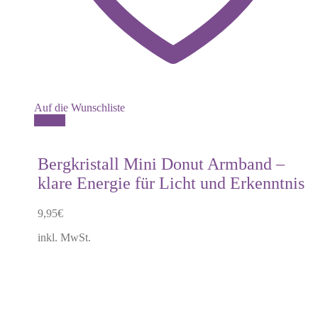
Auf die Wunschliste
Dieses
Details
Produkt
weist
mehrere
Bergkristall Mini Donut Armband –
Varianten
klare Energie für Licht und Erkenntnis
auf.
Die
Optionen
9,95
€
können
auf
inkl. MwSt.
der
Produktseite
gewählt
werden