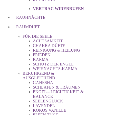
VERTRAG WIDERRUFEN
RAUHNÄCHTE
RAUMDUFT
FÜR DIE SEELE
ACHTSAMKEIT
CHAKRA DÜFTE
REINIGUNG & HEILUNG
FRIEDEN
KARMA
SCHUTZ DER ENGEL
WEIHNACHTS-KARMA
BERUHIGEND &
AUSGLEICHEND
GANESHA
SCHLAFEN & TRÄUMEN
ENGEL – LEICHTIGKEIT &
BALANCE
SEELENGLÜCK
LAVENDEL
KOKOS VANILLE
ELFEN TANZ