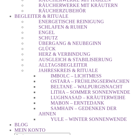
RÄUCHERWERKE MIT KRÄUTERN
RÄUCHERZUBEHÖR
BEGLEITER & RITUALE
ENERGETISCHE REINIGUNG
SCHLAFEN & RUHEN
ENGEL
SCHUTZ
ÜBERGANG & NEUBEGINN
GLÜCK
HERZ & VERBINDUNG
AUSGLEICH & STABILISIERUNG
ALLTAGSBEGLEITER
JAHRESKREIS & RITUALE
IMBOLC – LICHTMESS
OSTARA – FRÜHLINGSERWACHEN
BELTANE – WALPURGISNACHT
LITHA – SOMMER SONNENWENDE
LUGHNASAD – KRÄUTERWEIHE
MABON – ERNTEDANK
SAMHAIN – GEDENKEN DER
AHNEN
YULE – WINTER SONNENWENDE
BLOG
MEIN KONTO