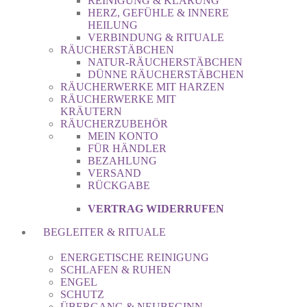
REINIGUNG & KLÄRUNG
HERZ, GEFÜHLE & INNERE
HEILUNG
VERBINDUNG & RITUALE
RÄUCHERSTÄBCHEN
NATUR-RÄUCHERSTÄBCHEN
DÜNNE RÄUCHERSTÄBCHEN
RÄUCHERWERKE MIT HARZEN
RÄUCHERWERKE MIT
KRÄUTERN
RÄUCHERZUBEHÖR
MEIN KONTO
FÜR HÄNDLER
BEZAHLUNG
VERSAND
RÜCKGABE
VERTRAG WIDERRUFEN
BEGLEITER & RITUALE
ENERGETISCHE REINIGUNG
SCHLAFEN & RUHEN
ENGEL
SCHUTZ
ÜBERGANG & NEUBEGINN