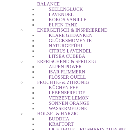
BALANCE
SEELENGLÜCK
LAVENDEL
KOKOS VANILLE
ELFEN TANZ
ENERGETISCH & INSPIRIEREND
KLARE GEDANKEN
GLÜCKSMOMENTE
NATURGEFÜHL
CITRUS LAVENDEL
LITSEA CUBEBA
ERFRISCHEND & SPRITZIG
ALPEN POWER
ISAR FLIMMERN
FLÖSSER QUELL
FRUCHTIG & ZITRONIG
KÜCHEN FEE
LEBENSFREUDE
VERBENE LEMON
SONNEN ORANGE
WASSERMELONE
HOLZIG & HARZIG
BUDDHA
KRAFTORT
LICHTBOTE – ROSMARIN ZITRONE