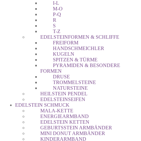
I-L
M-O
P-Q
R
S
T-Z
EDELSTEINFORMEN & SCHLIFFE
FREIFORM
HANDSCHMEICHLER
KUGELN
SPITZEN & TÜRME
PYRAMIDEN & BESONDERE
FORMEN
DRUSE
TROMMELSTEINE
NATURSTEINE
HEILSTEIN PENDEL
EDELSTEINSEIFEN
EDELSTEIN SCHMUCK
MALA-KETTE
ENERGIEARMBAND
EDELSTEIN KETTEN
GEBURTSSTEIN ARMBÄNDER
MINI DONUT ARMBÄNDER
KINDERARMBAND