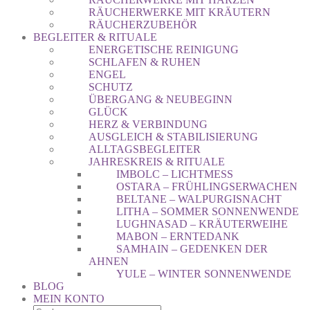
RÄUCHERWERKE MIT KRÄUTERN
RÄUCHERZUBEHÖR
BEGLEITER & RITUALE
ENERGETISCHE REINIGUNG
SCHLAFEN & RUHEN
ENGEL
SCHUTZ
ÜBERGANG & NEUBEGINN
GLÜCK
HERZ & VERBINDUNG
AUSGLEICH & STABILISIERUNG
ALLTAGSBEGLEITER
JAHRESKREIS & RITUALE
IMBOLC – LICHTMESS
OSTARA – FRÜHLINGSERWACHEN
BELTANE – WALPURGISNACHT
LITHA – SOMMER SONNENWENDE
LUGHNASAD – KRÄUTERWEIHE
MABON – ERNTEDANK
SAMHAIN – GEDENKEN DER
AHNEN
YULE – WINTER SONNENWENDE
BLOG
MEIN KONTO