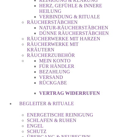
REINIGUNG & KLÄRUNG
HERZ, GEFÜHLE & INNERE
HEILUNG
VERBINDUNG & RITUALE
RÄUCHERSTÄBCHEN
NATUR-RÄUCHERSTÄBCHEN
DÜNNE RÄUCHERSTÄBCHEN
RÄUCHERWERKE MIT HARZEN
RÄUCHERWERKE MIT
KRÄUTERN
RÄUCHERZUBEHÖR
MEIN KONTO
FÜR HÄNDLER
BEZAHLUNG
VERSAND
RÜCKGABE
VERTRAG WIDERRUFEN
BEGLEITER & RITUALE
ENERGETISCHE REINIGUNG
SCHLAFEN & RUHEN
ENGEL
SCHUTZ
ÜBERGANG & NEUBEGINN