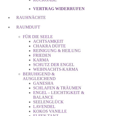
VERTRAG WIDERRUFEN
RAUHNÄCHTE
RAUMDUFT
FÜR DIE SEELE
ACHTSAMKEIT
CHAKRA DÜFTE
REINIGUNG & HEILUNG
FRIEDEN
KARMA
SCHUTZ DER ENGEL
WEIHNACHTS-KARMA
BERUHIGEND &
AUSGLEICHEND
GANESHA
SCHLAFEN & TRÄUMEN
ENGEL – LEICHTIGKEIT &
BALANCE
SEELENGLÜCK
LAVENDEL
KOKOS VANILLE
ELFEN TANZ