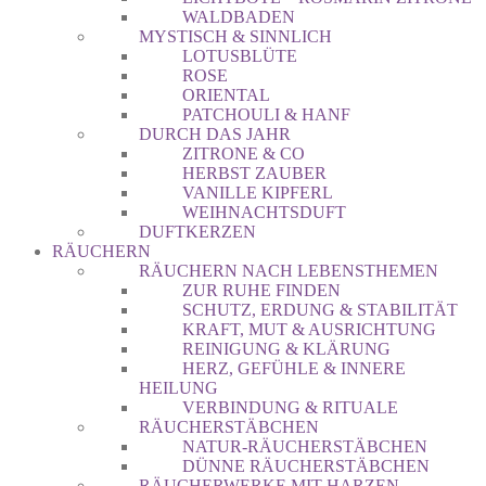
WALDBADEN
MYSTISCH & SINNLICH
LOTUSBLÜTE
ROSE
ORIENTAL
PATCHOULI & HANF
DURCH DAS JAHR
ZITRONE & CO
HERBST ZAUBER
VANILLE KIPFERL
WEIHNACHTSDUFT
DUFTKERZEN
RÄUCHERN
RÄUCHERN NACH LEBENSTHEMEN
ZUR RUHE FINDEN
SCHUTZ, ERDUNG & STABILITÄT
KRAFT, MUT & AUSRICHTUNG
REINIGUNG & KLÄRUNG
HERZ, GEFÜHLE & INNERE
HEILUNG
VERBINDUNG & RITUALE
RÄUCHERSTÄBCHEN
NATUR-RÄUCHERSTÄBCHEN
DÜNNE RÄUCHERSTÄBCHEN
RÄUCHERWERKE MIT HARZEN