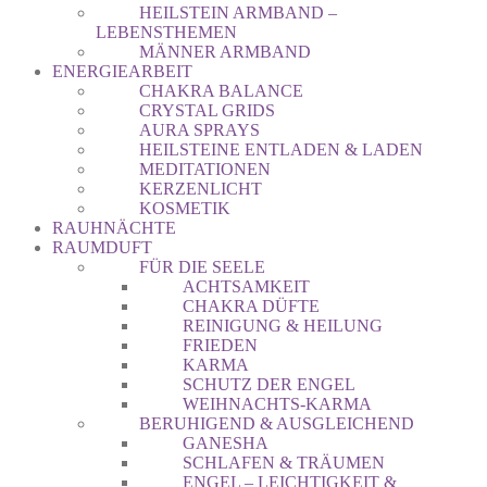
HEILSTEIN ARMBAND –
LEBENSTHEMEN
MÄNNER ARMBAND
ENERGIEARBEIT
CHAKRA BALANCE
CRYSTAL GRIDS
AURA SPRAYS
HEILSTEINE ENTLADEN & LADEN
MEDITATIONEN
KERZENLICHT
KOSMETIK
RAUHNÄCHTE
RAUMDUFT
FÜR DIE SEELE
ACHTSAMKEIT
CHAKRA DÜFTE
REINIGUNG & HEILUNG
FRIEDEN
KARMA
SCHUTZ DER ENGEL
WEIHNACHTS-KARMA
BERUHIGEND & AUSGLEICHEND
GANESHA
SCHLAFEN & TRÄUMEN
ENGEL – LEICHTIGKEIT &