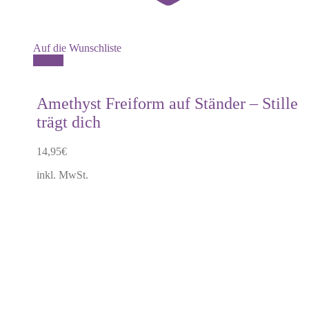
Auf die Wunschliste
Dieses
Details
Produkt
weist
mehrere
Amethyst Freiform auf Ständer – Stille
Varianten
trägt dich
auf.
Die
Optionen
14,95
€
können
auf
inkl. MwSt.
der
Produktseite
gewählt
werden