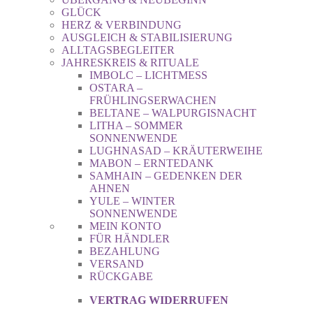
GLÜCK
HERZ & VERBINDUNG
AUSGLEICH & STABILISIERUNG
ALLTAGSBEGLEITER
JAHRESKREIS & RITUALE
IMBOLC – LICHTMESS
OSTARA –
FRÜHLINGSERWACHEN
BELTANE – WALPURGISNACHT
LITHA – SOMMER
SONNENWENDE
LUGHNASAD – KRÄUTERWEIHE
MABON – ERNTEDANK
SAMHAIN – GEDENKEN DER
AHNEN
YULE – WINTER
SONNENWENDE
MEIN KONTO
FÜR HÄNDLER
BEZAHLUNG
VERSAND
RÜCKGABE
VERTRAG WIDERRUFEN