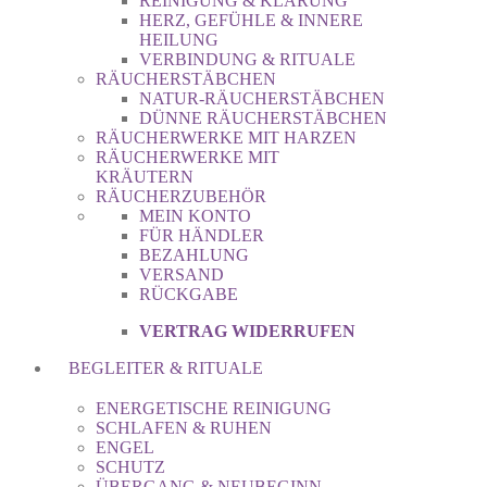
REINIGUNG & KLÄRUNG
HERZ, GEFÜHLE & INNERE
HEILUNG
VERBINDUNG & RITUALE
RÄUCHERSTÄBCHEN
NATUR-RÄUCHERSTÄBCHEN
DÜNNE RÄUCHERSTÄBCHEN
RÄUCHERWERKE MIT HARZEN
RÄUCHERWERKE MIT
KRÄUTERN
RÄUCHERZUBEHÖR
MEIN KONTO
FÜR HÄNDLER
BEZAHLUNG
VERSAND
RÜCKGABE
VERTRAG WIDERRUFEN
BEGLEITER & RITUALE
ENERGETISCHE REINIGUNG
SCHLAFEN & RUHEN
ENGEL
SCHUTZ
ÜBERGANG & NEUBEGINN