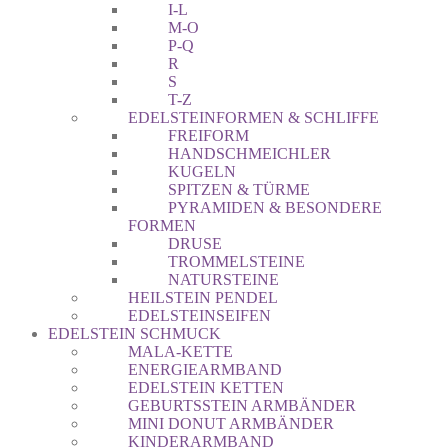
I-L
M-O
P-Q
R
S
T-Z
EDELSTEINFORMEN & SCHLIFFE
FREIFORM
HANDSCHMEICHLER
KUGELN
SPITZEN & TÜRME
PYRAMIDEN & BESONDERE
FORMEN
DRUSE
TROMMELSTEINE
NATURSTEINE
HEILSTEIN PENDEL
EDELSTEINSEIFEN
EDELSTEIN SCHMUCK
MALA-KETTE
ENERGIEARMBAND
EDELSTEIN KETTEN
GEBURTSSTEIN ARMBÄNDER
MINI DONUT ARMBÄNDER
KINDERARMBAND