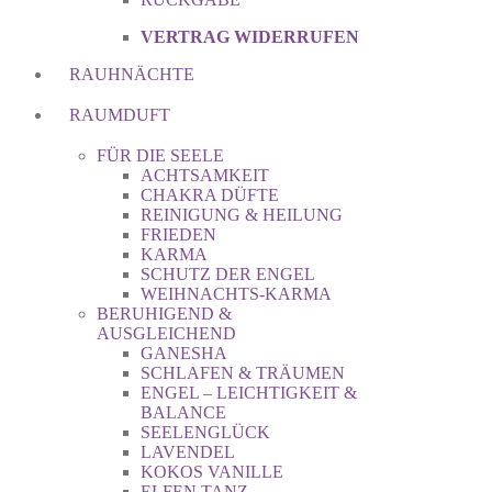
VERTRAG WIDERRUFEN
RAUHNÄCHTE
RAUMDUFT
FÜR DIE SEELE
ACHTSAMKEIT
CHAKRA DÜFTE
REINIGUNG & HEILUNG
FRIEDEN
KARMA
SCHUTZ DER ENGEL
WEIHNACHTS-KARMA
BERUHIGEND &
AUSGLEICHEND
GANESHA
SCHLAFEN & TRÄUMEN
ENGEL – LEICHTIGKEIT &
BALANCE
SEELENGLÜCK
LAVENDEL
KOKOS VANILLE
ELFEN TANZ