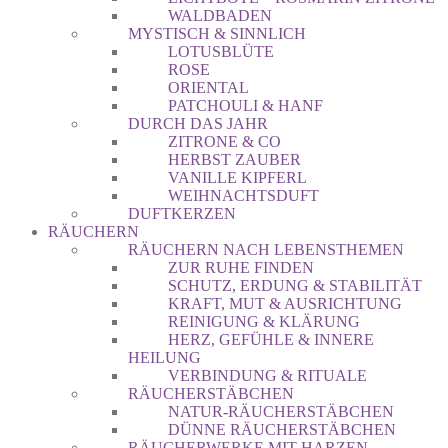
WALDBADEN
MYSTISCH & SINNLICH
LOTUSBLÜTE
ROSE
ORIENTAL
PATCHOULI & HANF
DURCH DAS JAHR
ZITRONE & CO
HERBST ZAUBER
VANILLE KIPFERL
WEIHNACHTSDUFT
DUFTKERZEN
RÄUCHERN
RÄUCHERN NACH LEBENSTHEMEN
ZUR RUHE FINDEN
SCHUTZ, ERDUNG & STABILITÄT
KRAFT, MUT & AUSRICHTUNG
REINIGUNG & KLÄRUNG
HERZ, GEFÜHLE & INNERE
HEILUNG
VERBINDUNG & RITUALE
RÄUCHERSTÄBCHEN
NATUR-RÄUCHERSTÄBCHEN
DÜNNE RÄUCHERSTÄBCHEN
RÄUCHERWERKE MIT HARZEN