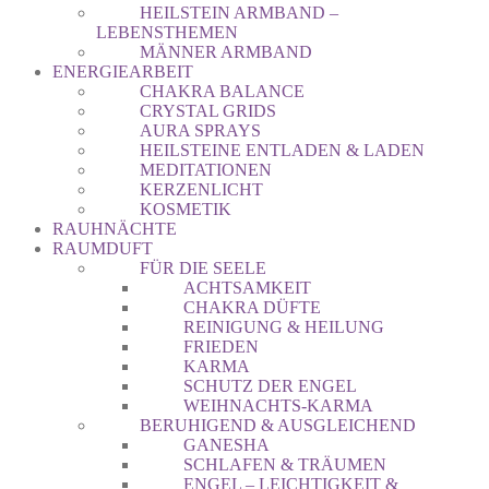
HEILSTEIN ARMBAND –
LEBENSTHEMEN
MÄNNER ARMBAND
ENERGIEARBEIT
CHAKRA BALANCE
CRYSTAL GRIDS
AURA SPRAYS
HEILSTEINE ENTLADEN & LADEN
MEDITATIONEN
KERZENLICHT
KOSMETIK
RAUHNÄCHTE
RAUMDUFT
FÜR DIE SEELE
ACHTSAMKEIT
CHAKRA DÜFTE
REINIGUNG & HEILUNG
FRIEDEN
KARMA
SCHUTZ DER ENGEL
WEIHNACHTS-KARMA
BERUHIGEND & AUSGLEICHEND
GANESHA
SCHLAFEN & TRÄUMEN
ENGEL – LEICHTIGKEIT &