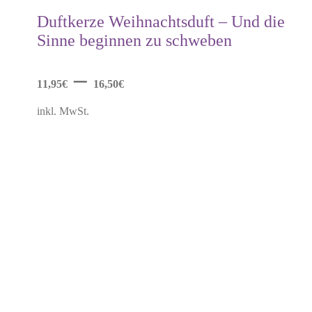
weist
mehrere
Duftkerze Weihnachtsduft – Und die
Varianten
Sinne beginnen zu schweben
auf.
Die
Optionen
–
können
11,95
€
16,50
€
auf
der
inkl. MwSt.
Produktseite
gewählt
werden