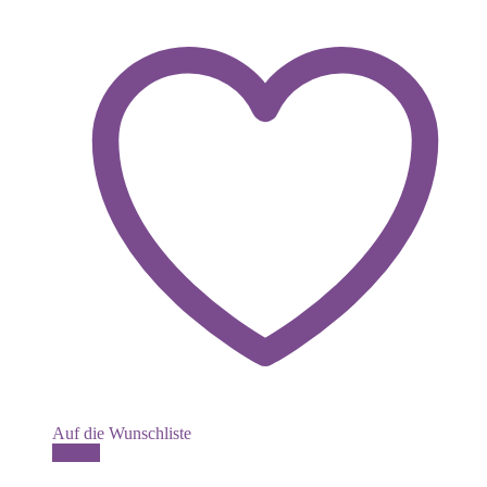
Auf die Wunschliste
Dieses
Details
Produkt