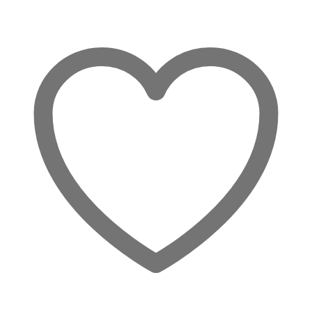
Share:
Vertrauen
Auraspray
-
Palo
Santo
Essenz
und
versteinertem
Holz
Menge