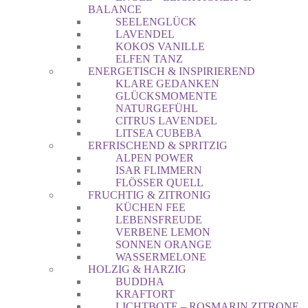
BALANCE
SEELENGLÜCK
LAVENDEL
KOKOS VANILLE
ELFEN TANZ
ENERGETISCH & INSPIRIEREND
KLARE GEDANKEN
GLÜCKSMOMENTE
NATURGEFÜHL
CITRUS LAVENDEL
LITSEA CUBEBA
ERFRISCHEND & SPRITZIG
ALPEN POWER
ISAR FLIMMERN
FLÖSSER QUELL
FRUCHTIG & ZITRONIG
KÜCHEN FEE
LEBENSFREUDE
VERBENE LEMON
SONNEN ORANGE
WASSERMELONE
HOLZIG & HARZIG
BUDDHA
KRAFTORT
LICHTBOTE – ROSMARIN ZITRONE