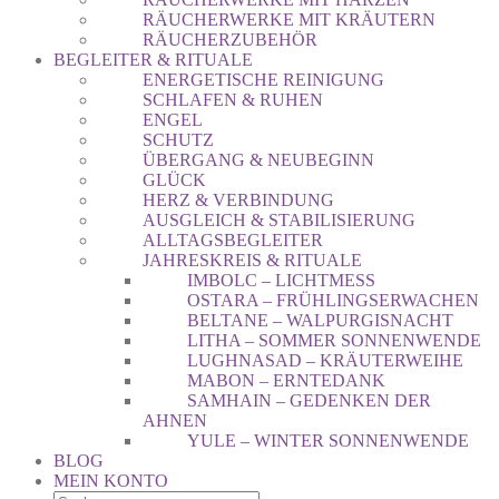
RÄUCHERWERKE MIT KRÄUTERN
RÄUCHERZUBEHÖR
BEGLEITER & RITUALE
ENERGETISCHE REINIGUNG
SCHLAFEN & RUHEN
ENGEL
SCHUTZ
ÜBERGANG & NEUBEGINN
GLÜCK
HERZ & VERBINDUNG
AUSGLEICH & STABILISIERUNG
ALLTAGSBEGLEITER
JAHRESKREIS & RITUALE
IMBOLC – LICHTMESS
OSTARA – FRÜHLINGSERWACHEN
BELTANE – WALPURGISNACHT
LITHA – SOMMER SONNENWENDE
LUGHNASAD – KRÄUTERWEIHE
MABON – ERNTEDANK
SAMHAIN – GEDENKEN DER
AHNEN
YULE – WINTER SONNENWENDE
BLOG
MEIN KONTO