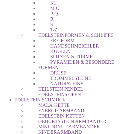
I-L
M-O
P-Q
R
S
T-Z
EDELSTEINFORMEN & SCHLIFFE
FREIFORM
HANDSCHMEICHLER
KUGELN
SPITZEN & TÜRME
PYRAMIDEN & BESONDERE
FORMEN
DRUSE
TROMMELSTEINE
NATURSTEINE
HEILSTEIN PENDEL
EDELSTEINSEIFEN
EDELSTEIN SCHMUCK
MALA-KETTE
ENERGIEARMBAND
EDELSTEIN KETTEN
GEBURTSSTEIN ARMBÄNDER
MINI DONUT ARMBÄNDER
KINDERARMBAND