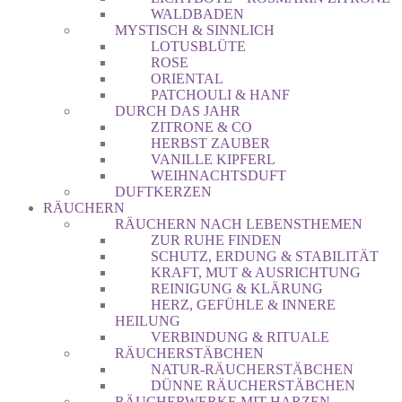
WALDBADEN
MYSTISCH & SINNLICH
LOTUSBLÜTE
ROSE
ORIENTAL
PATCHOULI & HANF
DURCH DAS JAHR
ZITRONE & CO
HERBST ZAUBER
VANILLE KIPFERL
WEIHNACHTSDUFT
DUFTKERZEN
RÄUCHERN
RÄUCHERN NACH LEBENSTHEMEN
ZUR RUHE FINDEN
SCHUTZ, ERDUNG & STABILITÄT
KRAFT, MUT & AUSRICHTUNG
REINIGUNG & KLÄRUNG
HERZ, GEFÜHLE & INNERE
HEILUNG
VERBINDUNG & RITUALE
RÄUCHERSTÄBCHEN
NATUR-RÄUCHERSTÄBCHEN
DÜNNE RÄUCHERSTÄBCHEN
RÄUCHERWERKE MIT HARZEN