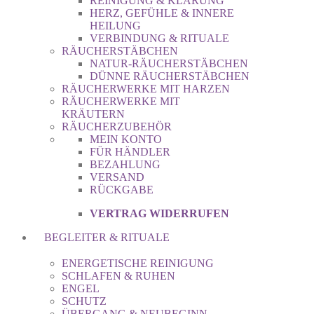
REINIGUNG & KLÄRUNG
HERZ, GEFÜHLE & INNERE
HEILUNG
VERBINDUNG & RITUALE
RÄUCHERSTÄBCHEN
NATUR-RÄUCHERSTÄBCHEN
DÜNNE RÄUCHERSTÄBCHEN
RÄUCHERWERKE MIT HARZEN
RÄUCHERWERKE MIT
KRÄUTERN
RÄUCHERZUBEHÖR
MEIN KONTO
FÜR HÄNDLER
BEZAHLUNG
VERSAND
RÜCKGABE
VERTRAG WIDERRUFEN
BEGLEITER & RITUALE
ENERGETISCHE REINIGUNG
SCHLAFEN & RUHEN
ENGEL
SCHUTZ
ÜBERGANG & NEUBEGINN