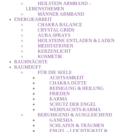
HEILSTEIN ARMBAND –
LEBENSTHEMEN
MÄNNER ARMBAND
ENERGIEARBEIT
CHAKRA BALANCE
CRYSTAL GRIDS
AURA SPRAYS
HEILSTEINE ENTLADEN & LADEN
MEDITATIONEN
KERZENLICHT
KOSMETIK
RAUHNÄCHTE
RAUMDUFT
FÜR DIE SEELE
ACHTSAMKEIT
CHAKRA DÜFTE
REINIGUNG & HEILUNG
FRIEDEN
KARMA
SCHUTZ DER ENGEL
WEIHNACHTS-KARMA
BERUHIGEND & AUSGLEICHEND
GANESHA
SCHLAFEN & TRÄUMEN
ENGEL – LEICHTIGKEIT &