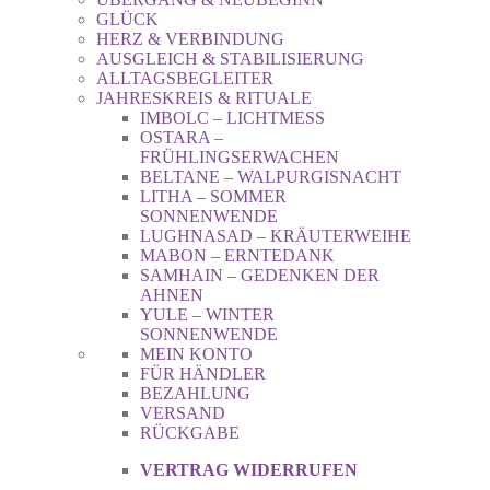
GLÜCK
HERZ & VERBINDUNG
AUSGLEICH & STABILISIERUNG
ALLTAGSBEGLEITER
JAHRESKREIS & RITUALE
IMBOLC – LICHTMESS
OSTARA –
FRÜHLINGSERWACHEN
BELTANE – WALPURGISNACHT
LITHA – SOMMER
SONNENWENDE
LUGHNASAD – KRÄUTERWEIHE
MABON – ERNTEDANK
SAMHAIN – GEDENKEN DER
AHNEN
YULE – WINTER
SONNENWENDE
MEIN KONTO
FÜR HÄNDLER
BEZAHLUNG
VERSAND
RÜCKGABE
VERTRAG WIDERRUFEN