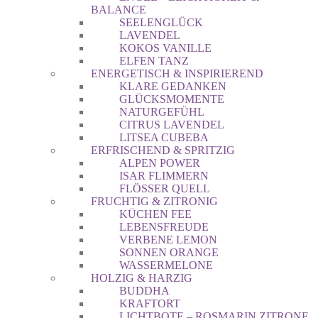
BALANCE
SEELENGLÜCK
LAVENDEL
KOKOS VANILLE
ELFEN TANZ
ENERGETISCH & INSPIRIEREND
KLARE GEDANKEN
GLÜCKSMOMENTE
NATURGEFÜHL
CITRUS LAVENDEL
LITSEA CUBEBA
ERFRISCHEND & SPRITZIG
ALPEN POWER
ISAR FLIMMERN
FLÖSSER QUELL
FRUCHTIG & ZITRONIG
KÜCHEN FEE
LEBENSFREUDE
VERBENE LEMON
SONNEN ORANGE
WASSERMELONE
HOLZIG & HARZIG
BUDDHA
KRAFTORT
LICHTBOTE – ROSMARIN ZITRONE