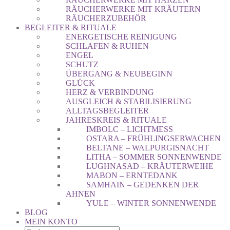
RÄUCHERWERKE MIT KRÄUTERN
RÄUCHERZUBEHÖR
BEGLEITER & RITUALE
ENERGETISCHE REINIGUNG
SCHLAFEN & RUHEN
ENGEL
SCHUTZ
ÜBERGANG & NEUBEGINN
GLÜCK
HERZ & VERBINDUNG
AUSGLEICH & STABILISIERUNG
ALLTAGSBEGLEITER
JAHRESKREIS & RITUALE
IMBOLC – LICHTMESS
OSTARA – FRÜHLINGSERWACHEN
BELTANE – WALPURGISNACHT
LITHA – SOMMER SONNENWENDE
LUGHNASAD – KRÄUTERWEIHE
MABON – ERNTEDANK
SAMHAIN – GEDENKEN DER
AHNEN
YULE – WINTER SONNENWENDE
BLOG
MEIN KONTO