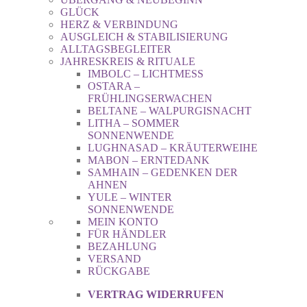
GLÜCK
HERZ & VERBINDUNG
AUSGLEICH & STABILISIERUNG
ALLTAGSBEGLEITER
JAHRESKREIS & RITUALE
IMBOLC – LICHTMESS
OSTARA –
FRÜHLINGSERWACHEN
BELTANE – WALPURGISNACHT
LITHA – SOMMER
SONNENWENDE
LUGHNASAD – KRÄUTERWEIHE
MABON – ERNTEDANK
SAMHAIN – GEDENKEN DER
AHNEN
YULE – WINTER
SONNENWENDE
MEIN KONTO
FÜR HÄNDLER
BEZAHLUNG
VERSAND
RÜCKGABE
VERTRAG WIDERRUFEN