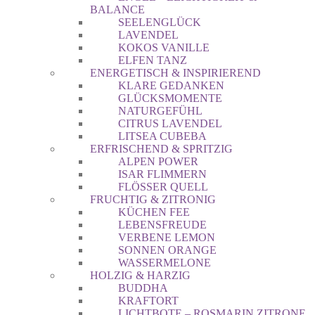
BALANCE
SEELENGLÜCK
LAVENDEL
KOKOS VANILLE
ELFEN TANZ
ENERGETISCH & INSPIRIEREND
KLARE GEDANKEN
GLÜCKSMOMENTE
NATURGEFÜHL
CITRUS LAVENDEL
LITSEA CUBEBA
ERFRISCHEND & SPRITZIG
ALPEN POWER
ISAR FLIMMERN
FLÖSSER QUELL
FRUCHTIG & ZITRONIG
KÜCHEN FEE
LEBENSFREUDE
VERBENE LEMON
SONNEN ORANGE
WASSERMELONE
HOLZIG & HARZIG
BUDDHA
KRAFTORT
LICHTBOTE – ROSMARIN ZITRONE