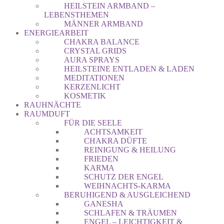
HEILSTEIN ARMBAND –
LEBENSTHEMEN
MÄNNER ARMBAND
ENERGIEARBEIT
CHAKRA BALANCE
CRYSTAL GRIDS
AURA SPRAYS
HEILSTEINE ENTLADEN & LADEN
MEDITATIONEN
KERZENLICHT
KOSMETIK
RAUHNÄCHTE
RAUMDUFT
FÜR DIE SEELE
ACHTSAMKEIT
CHAKRA DÜFTE
REINIGUNG & HEILUNG
FRIEDEN
KARMA
SCHUTZ DER ENGEL
WEIHNACHTS-KARMA
BERUHIGEND & AUSGLEICHEND
GANESHA
SCHLAFEN & TRÄUMEN
ENGEL – LEICHTIGKEIT &