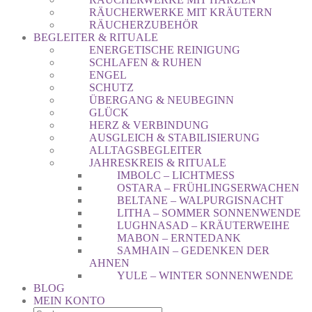
RÄUCHERWERKE MIT KRÄUTERN
RÄUCHERZUBEHÖR
BEGLEITER & RITUALE
ENERGETISCHE REINIGUNG
SCHLAFEN & RUHEN
ENGEL
SCHUTZ
ÜBERGANG & NEUBEGINN
GLÜCK
HERZ & VERBINDUNG
AUSGLEICH & STABILISIERUNG
ALLTAGSBEGLEITER
JAHRESKREIS & RITUALE
IMBOLC – LICHTMESS
OSTARA – FRÜHLINGSERWACHEN
BELTANE – WALPURGISNACHT
LITHA – SOMMER SONNENWENDE
LUGHNASAD – KRÄUTERWEIHE
MABON – ERNTEDANK
SAMHAIN – GEDENKEN DER
AHNEN
YULE – WINTER SONNENWENDE
BLOG
MEIN KONTO