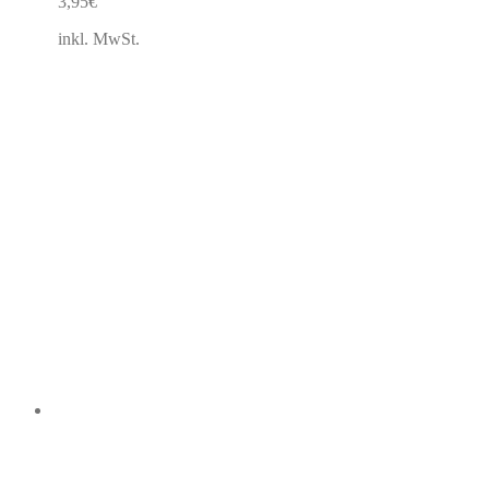
3,95
€
inkl. MwSt.