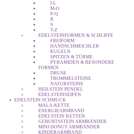
I-L
M-O
P-Q
R
S
T-Z
EDELSTEINFORMEN & SCHLIFFE
FREIFORM
HANDSCHMEICHLER
KUGELN
SPITZEN & TÜRME
PYRAMIDEN & BESONDERE
FORMEN
DRUSE
TROMMELSTEINE
NATURSTEINE
HEILSTEIN PENDEL
EDELSTEINSEIFEN
EDELSTEIN SCHMUCK
MALA-KETTE
ENERGIEARMBAND
EDELSTEIN KETTEN
GEBURTSSTEIN ARMBÄNDER
MINI DONUT ARMBÄNDER
KINDERARMBAND