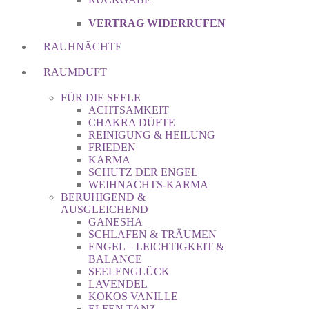
VERTRAG WIDERRUFEN
RAUHNÄCHTE
RAUMDUFT
FÜR DIE SEELE
ACHTSAMKEIT
CHAKRA DÜFTE
REINIGUNG & HEILUNG
FRIEDEN
KARMA
SCHUTZ DER ENGEL
WEIHNACHTS-KARMA
BERUHIGEND &
AUSGLEICHEND
GANESHA
SCHLAFEN & TRÄUMEN
ENGEL – LEICHTIGKEIT &
BALANCE
SEELENGLÜCK
LAVENDEL
KOKOS VANILLE
ELFEN TANZ