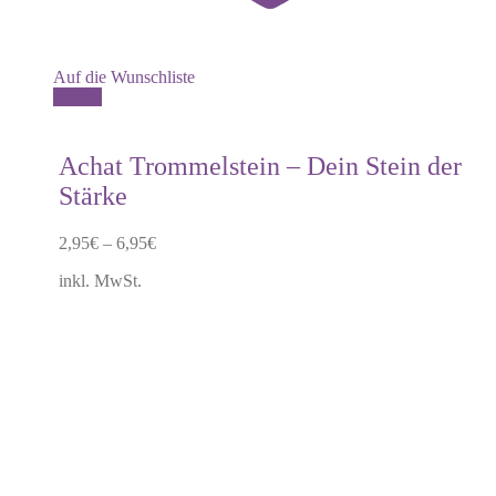
Auf die Wunschliste
Dieses
Details
Produkt
weist
mehrere
Achat Trommelstein – Dein Stein der
Varianten
Stärke
auf.
Die
Optionen
2,95
€
–
6,95
€
können
auf
inkl. MwSt.
der
Produktseite
gewählt
werden