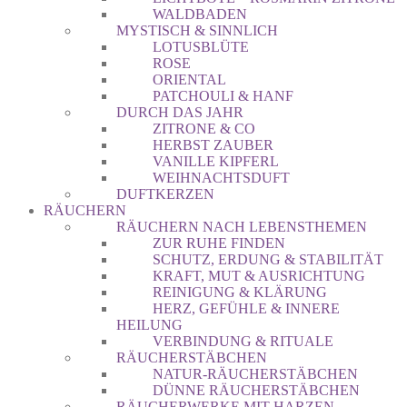
WALDBADEN
MYSTISCH & SINNLICH
LOTUSBLÜTE
ROSE
ORIENTAL
PATCHOULI & HANF
DURCH DAS JAHR
ZITRONE & CO
HERBST ZAUBER
VANILLE KIPFERL
WEIHNACHTSDUFT
DUFTKERZEN
RÄUCHERN
RÄUCHERN NACH LEBENSTHEMEN
ZUR RUHE FINDEN
SCHUTZ, ERDUNG & STABILITÄT
KRAFT, MUT & AUSRICHTUNG
REINIGUNG & KLÄRUNG
HERZ, GEFÜHLE & INNERE
HEILUNG
VERBINDUNG & RITUALE
RÄUCHERSTÄBCHEN
NATUR-RÄUCHERSTÄBCHEN
DÜNNE RÄUCHERSTÄBCHEN
RÄUCHERWERKE MIT HARZEN