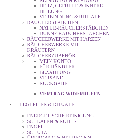
REINIGUNG & KLÄRUNG
HERZ, GEFÜHLE & INNERE
HEILUNG
VERBINDUNG & RITUALE
RÄUCHERSTÄBCHEN
NATUR-RÄUCHERSTÄBCHEN
DÜNNE RÄUCHERSTÄBCHEN
RÄUCHERWERKE MIT HARZEN
RÄUCHERWERKE MIT
KRÄUTERN
RÄUCHERZUBEHÖR
MEIN KONTO
FÜR HÄNDLER
BEZAHLUNG
VERSAND
RÜCKGABE
VERTRAG WIDERRUFEN
BEGLEITER & RITUALE
ENERGETISCHE REINIGUNG
SCHLAFEN & RUHEN
ENGEL
SCHUTZ
ÜBERGANG & NEUBEGINN