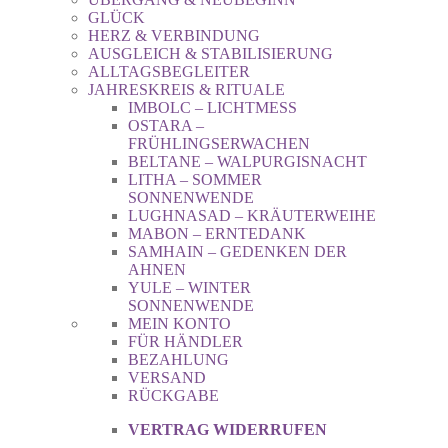
GLÜCK
HERZ & VERBINDUNG
AUSGLEICH & STABILISIERUNG
ALLTAGSBEGLEITER
JAHRESKREIS & RITUALE
IMBOLC – LICHTMESS
OSTARA –
FRÜHLINGSERWACHEN
BELTANE – WALPURGISNACHT
LITHA – SOMMER
SONNENWENDE
LUGHNASAD – KRÄUTERWEIHE
MABON – ERNTEDANK
SAMHAIN – GEDENKEN DER
AHNEN
YULE – WINTER
SONNENWENDE
MEIN KONTO
FÜR HÄNDLER
BEZAHLUNG
VERSAND
RÜCKGABE
VERTRAG WIDERRUFEN