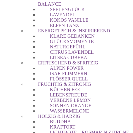
BALANCE
SEELENGLÜCK
LAVENDEL
KOKOS VANILLE
ELFEN TANZ
ENERGETISCH & INSPIRIEREND
KLARE GEDANKEN
GLÜCKSMOMENTE
NATURGEFÜHL
CITRUS LAVENDEL
LITSEA CUBEBA
ERFRISCHEND & SPRITZIG
ALPEN POWER
ISAR FLIMMERN
FLÖSSER QUELL
FRUCHTIG & ZITRONIG
KÜCHEN FEE
LEBENSFREUDE
VERBENE LEMON
SONNEN ORANGE
WASSERMELONE
HOLZIG & HARZIG
BUDDHA
KRAFTORT
LICHTBOTE – ROSMARIN ZITRONE