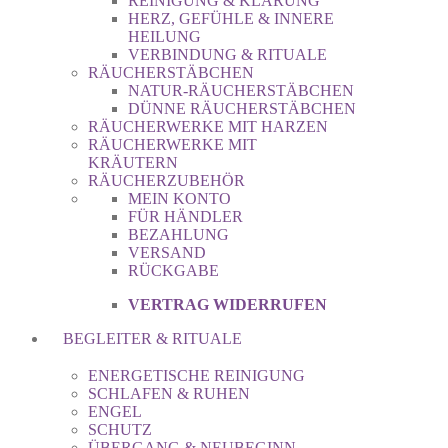
REINIGUNG & KLÄRUNG
HERZ, GEFÜHLE & INNERE
HEILUNG
VERBINDUNG & RITUALE
RÄUCHERSTÄBCHEN
NATUR-RÄUCHERSTÄBCHEN
DÜNNE RÄUCHERSTÄBCHEN
RÄUCHERWERKE MIT HARZEN
RÄUCHERWERKE MIT
KRÄUTERN
RÄUCHERZUBEHÖR
MEIN KONTO
FÜR HÄNDLER
BEZAHLUNG
VERSAND
RÜCKGABE
VERTRAG WIDERRUFEN
BEGLEITER & RITUALE
ENERGETISCHE REINIGUNG
SCHLAFEN & RUHEN
ENGEL
SCHUTZ
ÜBERGANG & NEUBEGINN