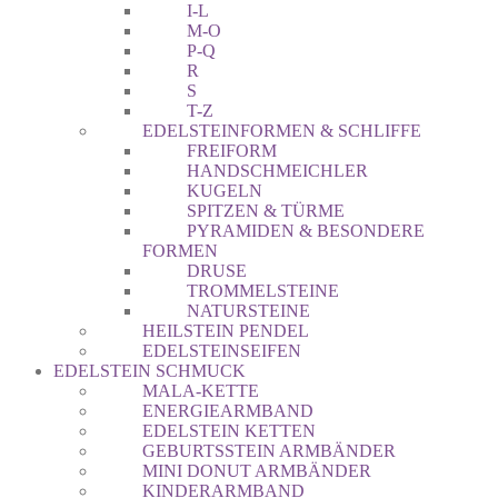
I-L
M-O
P-Q
R
S
T-Z
EDELSTEINFORMEN & SCHLIFFE
FREIFORM
HANDSCHMEICHLER
KUGELN
SPITZEN & TÜRME
PYRAMIDEN & BESONDERE
FORMEN
DRUSE
TROMMELSTEINE
NATURSTEINE
HEILSTEIN PENDEL
EDELSTEINSEIFEN
EDELSTEIN SCHMUCK
MALA-KETTE
ENERGIEARMBAND
EDELSTEIN KETTEN
GEBURTSSTEIN ARMBÄNDER
MINI DONUT ARMBÄNDER
KINDERARMBAND