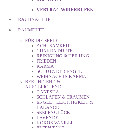
VERTRAG WIDERRUFEN
RAUHNÄCHTE
RAUMDUFT
FÜR DIE SEELE
ACHTSAMKEIT
CHAKRA DÜFTE
REINIGUNG & HEILUNG
FRIEDEN
KARMA
SCHUTZ DER ENGEL
WEIHNACHTS-KARMA
BERUHIGEND &
AUSGLEICHEND
GANESHA
SCHLAFEN & TRÄUMEN
ENGEL – LEICHTIGKEIT &
BALANCE
SEELENGLÜCK
LAVENDEL
KOKOS VANILLE
ELFEN TANZ