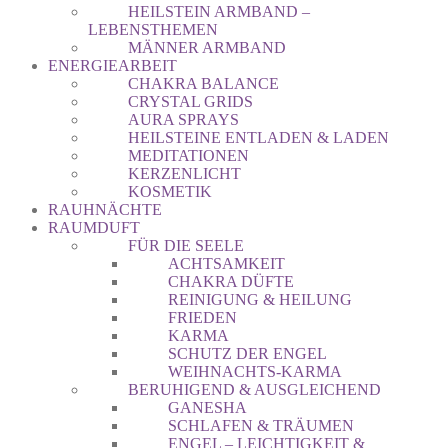
HEILSTEIN ARMBAND –
LEBENSTHEMEN
MÄNNER ARMBAND
ENERGIEARBEIT
CHAKRA BALANCE
CRYSTAL GRIDS
AURA SPRAYS
HEILSTEINE ENTLADEN & LADEN
MEDITATIONEN
KERZENLICHT
KOSMETIK
RAUHNÄCHTE
RAUMDUFT
FÜR DIE SEELE
ACHTSAMKEIT
CHAKRA DÜFTE
REINIGUNG & HEILUNG
FRIEDEN
KARMA
SCHUTZ DER ENGEL
WEIHNACHTS-KARMA
BERUHIGEND & AUSGLEICHEND
GANESHA
SCHLAFEN & TRÄUMEN
ENGEL – LEICHTIGKEIT &