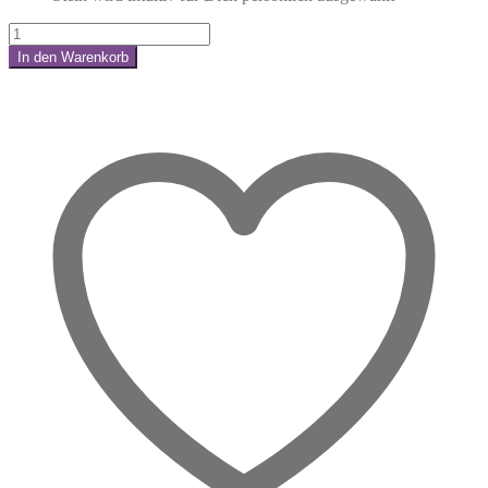
Aquamarin
Trommelstein
In den Warenkorb
–
Share:
Klarheit
&
Gelassenheit
für
deinen
Alltag
Menge