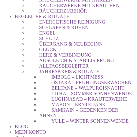
RÄUCHERWERKE MIT KRÄUTERN
RÄUCHERZUBEHÖR
BEGLEITER & RITUALE
ENERGETISCHE REINIGUNG
SCHLAFEN & RUHEN
ENGEL
SCHUTZ
ÜBERGANG & NEUBEGINN
GLÜCK
HERZ & VERBINDUNG
AUSGLEICH & STABILISIERUNG
ALLTAGSBEGLEITER
JAHRESKREIS & RITUALE
IMBOLC – LICHTMESS
OSTARA – FRÜHLINGSERWACHEN
BELTANE – WALPURGISNACHT
LITHA – SOMMER SONNENWENDE
LUGHNASAD – KRÄUTERWEIHE
MABON – ERNTEDANK
SAMHAIN – GEDENKEN DER
AHNEN
YULE – WINTER SONNENWENDE
BLOG
MEIN KONTO