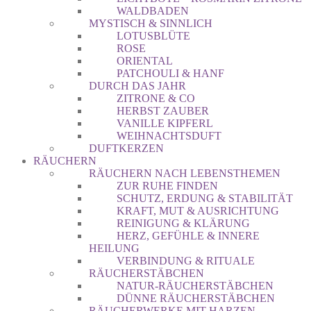
WALDBADEN
MYSTISCH & SINNLICH
LOTUSBLÜTE
ROSE
ORIENTAL
PATCHOULI & HANF
DURCH DAS JAHR
ZITRONE & CO
HERBST ZAUBER
VANILLE KIPFERL
WEIHNACHTSDUFT
DUFTKERZEN
RÄUCHERN
RÄUCHERN NACH LEBENSTHEMEN
ZUR RUHE FINDEN
SCHUTZ, ERDUNG & STABILITÄT
KRAFT, MUT & AUSRICHTUNG
REINIGUNG & KLÄRUNG
HERZ, GEFÜHLE & INNERE
HEILUNG
VERBINDUNG & RITUALE
RÄUCHERSTÄBCHEN
NATUR-RÄUCHERSTÄBCHEN
DÜNNE RÄUCHERSTÄBCHEN
RÄUCHERWERKE MIT HARZEN