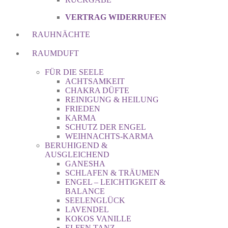
VERTRAG WIDERRUFEN
RAUHNÄCHTE
RAUMDUFT
FÜR DIE SEELE
ACHTSAMKEIT
CHAKRA DÜFTE
REINIGUNG & HEILUNG
FRIEDEN
KARMA
SCHUTZ DER ENGEL
WEIHNACHTS-KARMA
BERUHIGEND &
AUSGLEICHEND
GANESHA
SCHLAFEN & TRÄUMEN
ENGEL – LEICHTIGKEIT &
BALANCE
SEELENGLÜCK
LAVENDEL
KOKOS VANILLE
ELFEN TANZ