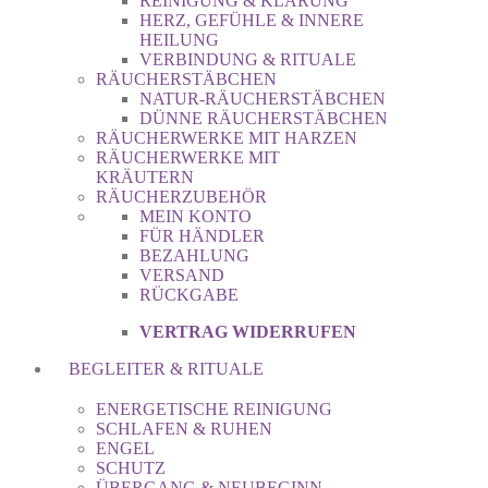
REINIGUNG & KLÄRUNG
HERZ, GEFÜHLE & INNERE
HEILUNG
VERBINDUNG & RITUALE
RÄUCHERSTÄBCHEN
NATUR-RÄUCHERSTÄBCHEN
DÜNNE RÄUCHERSTÄBCHEN
RÄUCHERWERKE MIT HARZEN
RÄUCHERWERKE MIT
KRÄUTERN
RÄUCHERZUBEHÖR
MEIN KONTO
FÜR HÄNDLER
BEZAHLUNG
VERSAND
RÜCKGABE
VERTRAG WIDERRUFEN
BEGLEITER & RITUALE
ENERGETISCHE REINIGUNG
SCHLAFEN & RUHEN
ENGEL
SCHUTZ
ÜBERGANG & NEUBEGINN