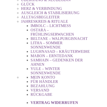
GLÜCK
HERZ & VERBINDUNG
AUSGLEICH & STABILISIERUNG
ALLTAGSBEGLEITER
JAHRESKREIS & RITUALE
IMBOLC – LICHTMESS
OSTARA –
FRÜHLINGSERWACHEN
BELTANE – WALPURGISNACHT
LITHA – SOMMER
SONNENWENDE
LUGHNASAD – KRÄUTERWEIHE
MABON – ERNTEDANK
SAMHAIN – GEDENKEN DER
AHNEN
YULE – WINTER
SONNENWENDE
MEIN KONTO
FÜR HÄNDLER
BEZAHLUNG
VERSAND
RÜCKGABE
VERTRAG WIDERRUFEN