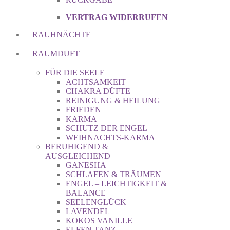
VERTRAG WIDERRUFEN
RAUHNÄCHTE
RAUMDUFT
FÜR DIE SEELE
ACHTSAMKEIT
CHAKRA DÜFTE
REINIGUNG & HEILUNG
FRIEDEN
KARMA
SCHUTZ DER ENGEL
WEIHNACHTS-KARMA
BERUHIGEND &
AUSGLEICHEND
GANESHA
SCHLAFEN & TRÄUMEN
ENGEL – LEICHTIGKEIT &
BALANCE
SEELENGLÜCK
LAVENDEL
KOKOS VANILLE
ELFEN TANZ