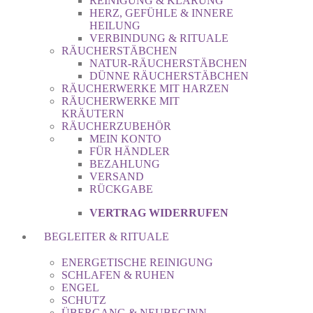
REINIGUNG & KLÄRUNG
HERZ, GEFÜHLE & INNERE
HEILUNG
VERBINDUNG & RITUALE
RÄUCHERSTÄBCHEN
NATUR-RÄUCHERSTÄBCHEN
DÜNNE RÄUCHERSTÄBCHEN
RÄUCHERWERKE MIT HARZEN
RÄUCHERWERKE MIT
KRÄUTERN
RÄUCHERZUBEHÖR
MEIN KONTO
FÜR HÄNDLER
BEZAHLUNG
VERSAND
RÜCKGABE
VERTRAG WIDERRUFEN
BEGLEITER & RITUALE
ENERGETISCHE REINIGUNG
SCHLAFEN & RUHEN
ENGEL
SCHUTZ
ÜBERGANG & NEUBEGINN