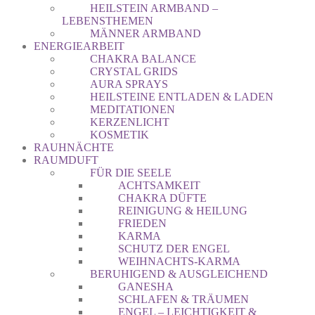
HEILSTEIN ARMBAND –
LEBENSTHEMEN
MÄNNER ARMBAND
ENERGIEARBEIT
CHAKRA BALANCE
CRYSTAL GRIDS
AURA SPRAYS
HEILSTEINE ENTLADEN & LADEN
MEDITATIONEN
KERZENLICHT
KOSMETIK
RAUHNÄCHTE
RAUMDUFT
FÜR DIE SEELE
ACHTSAMKEIT
CHAKRA DÜFTE
REINIGUNG & HEILUNG
FRIEDEN
KARMA
SCHUTZ DER ENGEL
WEIHNACHTS-KARMA
BERUHIGEND & AUSGLEICHEND
GANESHA
SCHLAFEN & TRÄUMEN
ENGEL – LEICHTIGKEIT &