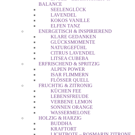
BALANCE
SEELENGLÜCK
LAVENDEL
KOKOS VANILLE
ELFEN TANZ
ENERGETISCH & INSPIRIEREND
KLARE GEDANKEN
GLÜCKSMOMENTE
NATURGEFÜHL
CITRUS LAVENDEL
LITSEA CUBEBA
ERFRISCHEND & SPRITZIG
ALPEN POWER
ISAR FLIMMERN
FLÖSSER QUELL
FRUCHTIG & ZITRONIG
KÜCHEN FEE
LEBENSFREUDE
VERBENE LEMON
SONNEN ORANGE
WASSERMELONE
HOLZIG & HARZIG
BUDDHA
KRAFTORT
LICHTBOTE – ROSMARIN ZITRONE