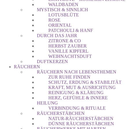
WALDBADEN
MYSTISCH & SINNLICH
LOTUSBLÜTE
ROSE
ORIENTAL
PATCHOULI & HANF
DURCH DAS JAHR
ZITRONE & CO
HERBST ZAUBER
VANILLE KIPFERL
WEIHNACHTSDUFT
DUFTKERZEN
RÄUCHERN
RÄUCHERN NACH LEBENSTHEMEN
ZUR RUHE FINDEN
SCHUTZ, ERDUNG & STABILITÄT
KRAFT, MUT & AUSRICHTUNG
REINIGUNG & KLÄRUNG
HERZ, GEFÜHLE & INNERE
HEILUNG
VERBINDUNG & RITUALE
RÄUCHERSTÄBCHEN
NATUR-RÄUCHERSTÄBCHEN
DÜNNE RÄUCHERSTÄBCHEN
RÄUCHERWERKE MIT HARZEN