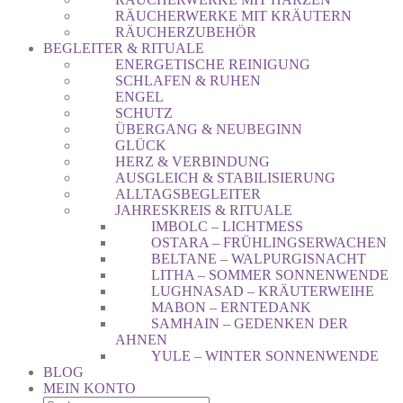
RÄUCHERWERKE MIT KRÄUTERN
RÄUCHERZUBEHÖR
BEGLEITER & RITUALE
ENERGETISCHE REINIGUNG
SCHLAFEN & RUHEN
ENGEL
SCHUTZ
ÜBERGANG & NEUBEGINN
GLÜCK
HERZ & VERBINDUNG
AUSGLEICH & STABILISIERUNG
ALLTAGSBEGLEITER
JAHRESKREIS & RITUALE
IMBOLC – LICHTMESS
OSTARA – FRÜHLINGSERWACHEN
BELTANE – WALPURGISNACHT
LITHA – SOMMER SONNENWENDE
LUGHNASAD – KRÄUTERWEIHE
MABON – ERNTEDANK
SAMHAIN – GEDENKEN DER
AHNEN
YULE – WINTER SONNENWENDE
BLOG
MEIN KONTO