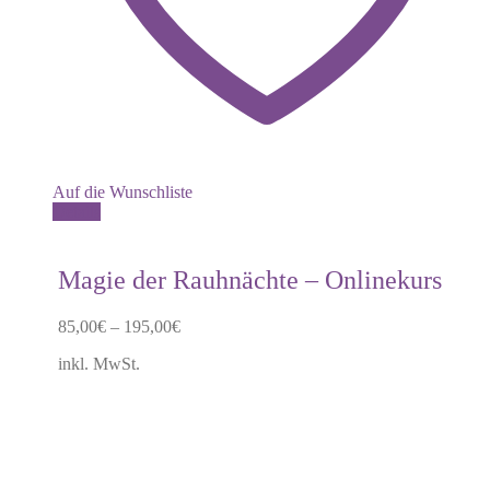
Auf die Wunschliste
Dieses
Details
Produkt
weist
mehrere
Magie der Rauhnächte – Onlinekurs
Varianten
auf.
85,00
€
–
195,00
€
Die
Optionen
inkl. MwSt.
können
auf
der
Produktseite
gewählt
werden