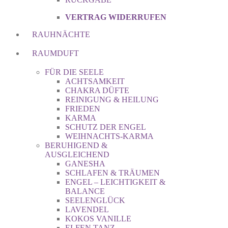
VERTRAG WIDERRUFEN
RAUHNÄCHTE
RAUMDUFT
FÜR DIE SEELE
ACHTSAMKEIT
CHAKRA DÜFTE
REINIGUNG & HEILUNG
FRIEDEN
KARMA
SCHUTZ DER ENGEL
WEIHNACHTS-KARMA
BERUHIGEND &
AUSGLEICHEND
GANESHA
SCHLAFEN & TRÄUMEN
ENGEL – LEICHTIGKEIT &
BALANCE
SEELENGLÜCK
LAVENDEL
KOKOS VANILLE
ELFEN TANZ