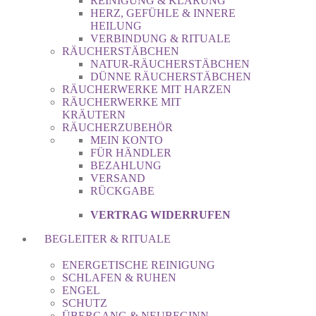
REINIGUNG & KLÄRUNG
HERZ, GEFÜHLE & INNERE
HEILUNG
VERBINDUNG & RITUALE
RÄUCHERSTÄBCHEN
NATUR-RÄUCHERSTÄBCHEN
DÜNNE RÄUCHERSTÄBCHEN
RÄUCHERWERKE MIT HARZEN
RÄUCHERWERKE MIT
KRÄUTERN
RÄUCHERZUBEHÖR
MEIN KONTO
FÜR HÄNDLER
BEZAHLUNG
VERSAND
RÜCKGABE
VERTRAG WIDERRUFEN
BEGLEITER & RITUALE
ENERGETISCHE REINIGUNG
SCHLAFEN & RUHEN
ENGEL
SCHUTZ
ÜBERGANG & NEUBEGINN