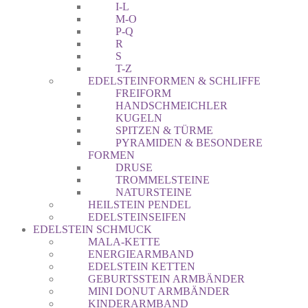
I-L
M-O
P-Q
R
S
T-Z
EDELSTEINFORMEN & SCHLIFFE
FREIFORM
HANDSCHMEICHLER
KUGELN
SPITZEN & TÜRME
PYRAMIDEN & BESONDERE
FORMEN
DRUSE
TROMMELSTEINE
NATURSTEINE
HEILSTEIN PENDEL
EDELSTEINSEIFEN
EDELSTEIN SCHMUCK
MALA-KETTE
ENERGIEARMBAND
EDELSTEIN KETTEN
GEBURTSSTEIN ARMBÄNDER
MINI DONUT ARMBÄNDER
KINDERARMBAND