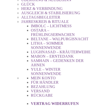
GLÜCK
HERZ & VERBINDUNG
AUSGLEICH & STABILISIERUNG
ALLTAGSBEGLEITER
JAHRESKREIS & RITUALE
IMBOLC – LICHTMESS
OSTARA –
FRÜHLINGSERWACHEN
BELTANE – WALPURGISNACHT
LITHA – SOMMER
SONNENWENDE
LUGHNASAD – KRÄUTERWEIHE
MABON – ERNTEDANK
SAMHAIN – GEDENKEN DER
AHNEN
YULE – WINTER
SONNENWENDE
MEIN KONTO
FÜR HÄNDLER
BEZAHLUNG
VERSAND
RÜCKGABE
VERTRAG WIDERRUFEN