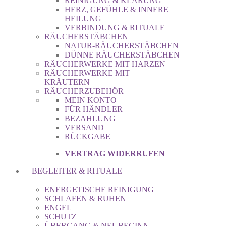
REINIGUNG & KLÄRUNG
HERZ, GEFÜHLE & INNERE
HEILUNG
VERBINDUNG & RITUALE
RÄUCHERSTÄBCHEN
NATUR-RÄUCHERSTÄBCHEN
DÜNNE RÄUCHERSTÄBCHEN
RÄUCHERWERKE MIT HARZEN
RÄUCHERWERKE MIT
KRÄUTERN
RÄUCHERZUBEHÖR
MEIN KONTO
FÜR HÄNDLER
BEZAHLUNG
VERSAND
RÜCKGABE
VERTRAG WIDERRUFEN
BEGLEITER & RITUALE
ENERGETISCHE REINIGUNG
SCHLAFEN & RUHEN
ENGEL
SCHUTZ
ÜBERGANG & NEUBEGINN