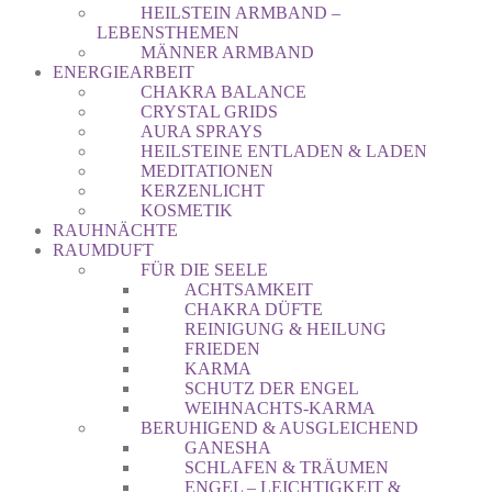
HEILSTEIN ARMBAND –
LEBENSTHEMEN
MÄNNER ARMBAND
ENERGIEARBEIT
CHAKRA BALANCE
CRYSTAL GRIDS
AURA SPRAYS
HEILSTEINE ENTLADEN & LADEN
MEDITATIONEN
KERZENLICHT
KOSMETIK
RAUHNÄCHTE
RAUMDUFT
FÜR DIE SEELE
ACHTSAMKEIT
CHAKRA DÜFTE
REINIGUNG & HEILUNG
FRIEDEN
KARMA
SCHUTZ DER ENGEL
WEIHNACHTS-KARMA
BERUHIGEND & AUSGLEICHEND
GANESHA
SCHLAFEN & TRÄUMEN
ENGEL – LEICHTIGKEIT &