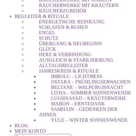
RÄUCHERWERKE MIT KRÄUTERN
RÄUCHERZUBEHÖR
BEGLEITER & RITUALE
ENERGETISCHE REINIGUNG
SCHLAFEN & RUHEN
ENGEL
SCHUTZ
ÜBERGANG & NEUBEGINN
GLÜCK
HERZ & VERBINDUNG
AUSGLEICH & STABILISIERUNG
ALLTAGSBEGLEITER
JAHRESKREIS & RITUALE
IMBOLC – LICHTMESS
OSTARA – FRÜHLINGSERWACHEN
BELTANE – WALPURGISNACHT
LITHA – SOMMER SONNENWENDE
LUGHNASAD – KRÄUTERWEIHE
MABON – ERNTEDANK
SAMHAIN – GEDENKEN DER
AHNEN
YULE – WINTER SONNENWENDE
BLOG
MEIN KONTO