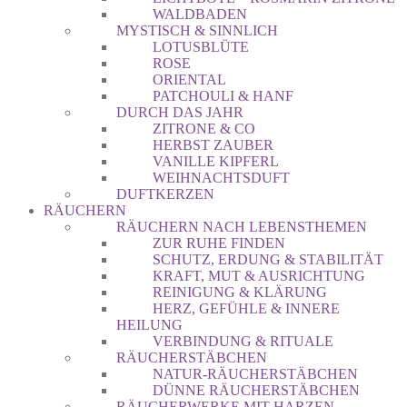
WALDBADEN
MYSTISCH & SINNLICH
LOTUSBLÜTE
ROSE
ORIENTAL
PATCHOULI & HANF
DURCH DAS JAHR
ZITRONE & CO
HERBST ZAUBER
VANILLE KIPFERL
WEIHNACHTSDUFT
DUFTKERZEN
RÄUCHERN
RÄUCHERN NACH LEBENSTHEMEN
ZUR RUHE FINDEN
SCHUTZ, ERDUNG & STABILITÄT
KRAFT, MUT & AUSRICHTUNG
REINIGUNG & KLÄRUNG
HERZ, GEFÜHLE & INNERE
HEILUNG
VERBINDUNG & RITUALE
RÄUCHERSTÄBCHEN
NATUR-RÄUCHERSTÄBCHEN
DÜNNE RÄUCHERSTÄBCHEN
RÄUCHERWERKE MIT HARZEN