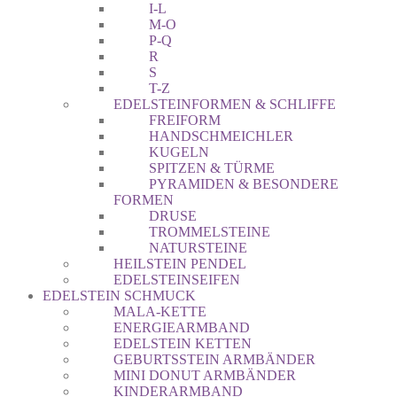
I-L
M-O
P-Q
R
S
T-Z
EDELSTEINFORMEN & SCHLIFFE
FREIFORM
HANDSCHMEICHLER
KUGELN
SPITZEN & TÜRME
PYRAMIDEN & BESONDERE
FORMEN
DRUSE
TROMMELSTEINE
NATURSTEINE
HEILSTEIN PENDEL
EDELSTEINSEIFEN
EDELSTEIN SCHMUCK
MALA-KETTE
ENERGIEARMBAND
EDELSTEIN KETTEN
GEBURTSSTEIN ARMBÄNDER
MINI DONUT ARMBÄNDER
KINDERARMBAND