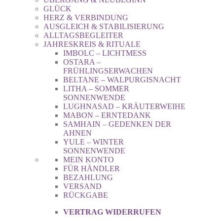
GLÜCK
HERZ & VERBINDUNG
AUSGLEICH & STABILISIERUNG
ALLTAGSBEGLEITER
JAHRESKREIS & RITUALE
IMBOLC – LICHTMESS
OSTARA –
FRÜHLINGSERWACHEN
BELTANE – WALPURGISNACHT
LITHA – SOMMER
SONNENWENDE
LUGHNASAD – KRÄUTERWEIHE
MABON – ERNTEDANK
SAMHAIN – GEDENKEN DER
AHNEN
YULE – WINTER
SONNENWENDE
MEIN KONTO
FÜR HÄNDLER
BEZAHLUNG
VERSAND
RÜCKGABE
VERTRAG WIDERRUFEN