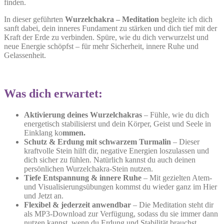
finden.
In dieser geführten
Wurzelchakra – Meditation
begleite ich dich
sanft dabei, dein inneres Fundament zu stärken und dich tief mit der
Kraft der Erde zu verbinden. Spüre, wie du dich verwurzelst und
neue Energie schöpfst – für mehr Sicherheit, innere Ruhe und
Gelassenheit.
Was dich erwartet:
Aktivierung deines Wurzelchakras
– Fühle, wie du dich
energetisch stabilisierst und dein Körper, Geist und Seele in
Einklang ko
mmen.
Schutz & Erdung mit schwarzem Turmalin
– Dieser
kraftvolle Stein hilft dir, negative Energien loszulassen und
dich sicher zu fühlen. Natürlich kannst du auch deinen
persönlichen Wurzelchakra-Stein nutzen.
Tiefe Entspannung & innere Ruhe
– Mit gezielten Atem-
und Visualisierungsübungen kommst du wieder ganz im Hier
und Jetzt an.
Flexibel & jederzeit anwendbar
– Die Meditation steht dir
als MP3-Download zur Verfügung, sodass du sie immer dann
nutzen kannst, wenn du Erdung und Stabilität brauchst.