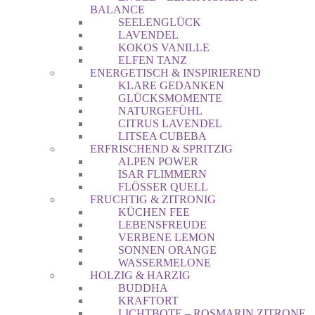
BALANCE
SEELENGLÜCK
LAVENDEL
KOKOS VANILLE
ELFEN TANZ
ENERGETISCH & INSPIRIEREND
KLARE GEDANKEN
GLÜCKSMOMENTE
NATURGEFÜHL
CITRUS LAVENDEL
LITSEA CUBEBA
ERFRISCHEND & SPRITZIG
ALPEN POWER
ISAR FLIMMERN
FLÖSSER QUELL
FRUCHTIG & ZITRONIG
KÜCHEN FEE
LEBENSFREUDE
VERBENE LEMON
SONNEN ORANGE
WASSERMELONE
HOLZIG & HARZIG
BUDDHA
KRAFTORT
LICHTBOTE – ROSMARIN ZITRONE