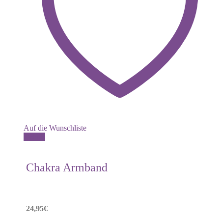
Auf die Wunschliste
Dieses
Details
Produkt
weist
mehrere
Chakra Armband
Varianten
auf.
Die
Optionen
können
24,95
€
auf