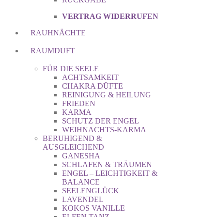
VERTRAG WIDERRUFEN
RAUHNÄCHTE
RAUMDUFT
FÜR DIE SEELE
ACHTSAMKEIT
CHAKRA DÜFTE
REINIGUNG & HEILUNG
FRIEDEN
KARMA
SCHUTZ DER ENGEL
WEIHNACHTS-KARMA
BERUHIGEND &
AUSGLEICHEND
GANESHA
SCHLAFEN & TRÄUMEN
ENGEL – LEICHTIGKEIT &
BALANCE
SEELENGLÜCK
LAVENDEL
KOKOS VANILLE
ELFEN TANZ