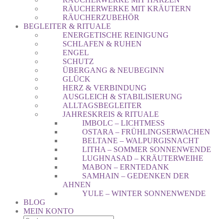
RÄUCHERWERKE MIT KRÄUTERN
RÄUCHERZUBEHÖR
BEGLEITER & RITUALE
ENERGETISCHE REINIGUNG
SCHLAFEN & RUHEN
ENGEL
SCHUTZ
ÜBERGANG & NEUBEGINN
GLÜCK
HERZ & VERBINDUNG
AUSGLEICH & STABILISIERUNG
ALLTAGSBEGLEITER
JAHRESKREIS & RITUALE
IMBOLC – LICHTMESS
OSTARA – FRÜHLINGSERWACHEN
BELTANE – WALPURGISNACHT
LITHA – SOMMER SONNENWENDE
LUGHNASAD – KRÄUTERWEIHE
MABON – ERNTEDANK
SAMHAIN – GEDENKEN DER
AHNEN
YULE – WINTER SONNENWENDE
BLOG
MEIN KONTO