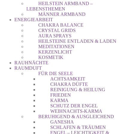
HEILSTEIN ARMBAND –
LEBENSTHEMEN
MÄNNER ARMBAND
ENERGIEARBEIT
CHAKRA BALANCE
CRYSTAL GRIDS
AURA SPRAYS
HEILSTEINE ENTLADEN & LADEN
MEDITATIONEN
KERZENLICHT
KOSMETIK
RAUHNÄCHTE
RAUMDUFT
FÜR DIE SEELE
ACHTSAMKEIT
CHAKRA DÜFTE
REINIGUNG & HEILUNG
FRIEDEN
KARMA
SCHUTZ DER ENGEL
WEIHNACHTS-KARMA
BERUHIGEND & AUSGLEICHEND
GANESHA
SCHLAFEN & TRÄUMEN
ENGEL – LEICHTIGKEIT &