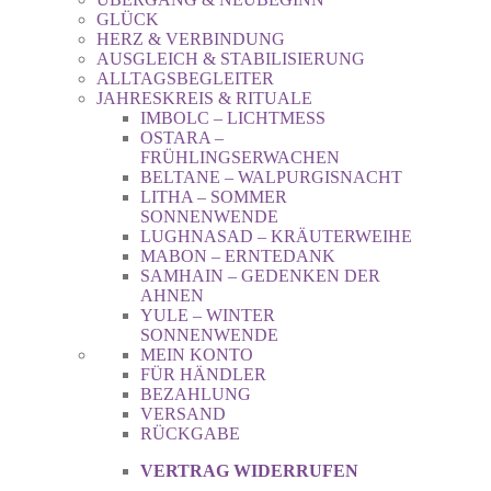
GLÜCK
HERZ & VERBINDUNG
AUSGLEICH & STABILISIERUNG
ALLTAGSBEGLEITER
JAHRESKREIS & RITUALE
IMBOLC – LICHTMESS
OSTARA –
FRÜHLINGSERWACHEN
BELTANE – WALPURGISNACHT
LITHA – SOMMER
SONNENWENDE
LUGHNASAD – KRÄUTERWEIHE
MABON – ERNTEDANK
SAMHAIN – GEDENKEN DER
AHNEN
YULE – WINTER
SONNENWENDE
MEIN KONTO
FÜR HÄNDLER
BEZAHLUNG
VERSAND
RÜCKGABE
VERTRAG WIDERRUFEN