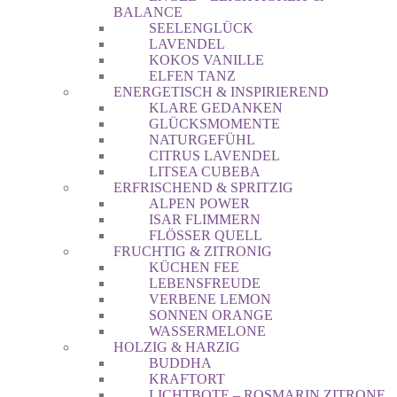
BALANCE
SEELENGLÜCK
LAVENDEL
KOKOS VANILLE
ELFEN TANZ
ENERGETISCH & INSPIRIEREND
KLARE GEDANKEN
GLÜCKSMOMENTE
NATURGEFÜHL
CITRUS LAVENDEL
LITSEA CUBEBA
ERFRISCHEND & SPRITZIG
ALPEN POWER
ISAR FLIMMERN
FLÖSSER QUELL
FRUCHTIG & ZITRONIG
KÜCHEN FEE
LEBENSFREUDE
VERBENE LEMON
SONNEN ORANGE
WASSERMELONE
HOLZIG & HARZIG
BUDDHA
KRAFTORT
LICHTBOTE – ROSMARIN ZITRONE