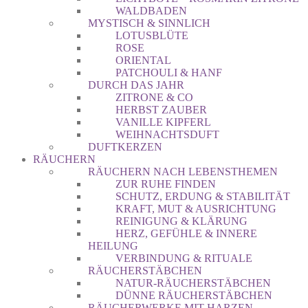
WALDBADEN
MYSTISCH & SINNLICH
LOTUSBLÜTE
ROSE
ORIENTAL
PATCHOULI & HANF
DURCH DAS JAHR
ZITRONE & CO
HERBST ZAUBER
VANILLE KIPFERL
WEIHNACHTSDUFT
DUFTKERZEN
RÄUCHERN
RÄUCHERN NACH LEBENSTHEMEN
ZUR RUHE FINDEN
SCHUTZ, ERDUNG & STABILITÄT
KRAFT, MUT & AUSRICHTUNG
REINIGUNG & KLÄRUNG
HERZ, GEFÜHLE & INNERE
HEILUNG
VERBINDUNG & RITUALE
RÄUCHERSTÄBCHEN
NATUR-RÄUCHERSTÄBCHEN
DÜNNE RÄUCHERSTÄBCHEN
RÄUCHERWERKE MIT HARZEN