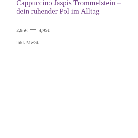
mehrere
Cappuccino Jaspis Trommelstein –
Varianten
dein ruhender Pol im Alltag
auf.
Die
Optionen
–
können
2,95
€
4,95
€
auf
der
inkl. MwSt.
Produktseite
gewählt
werden