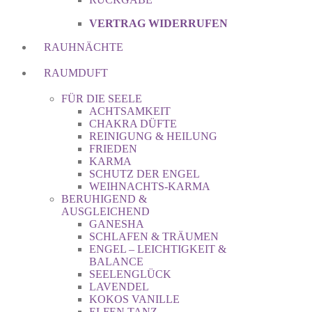
VERTRAG WIDERRUFEN
RAUHNÄCHTE
RAUMDUFT
FÜR DIE SEELE
ACHTSAMKEIT
CHAKRA DÜFTE
REINIGUNG & HEILUNG
FRIEDEN
KARMA
SCHUTZ DER ENGEL
WEIHNACHTS-KARMA
BERUHIGEND &
AUSGLEICHEND
GANESHA
SCHLAFEN & TRÄUMEN
ENGEL – LEICHTIGKEIT &
BALANCE
SEELENGLÜCK
LAVENDEL
KOKOS VANILLE
ELFEN TANZ