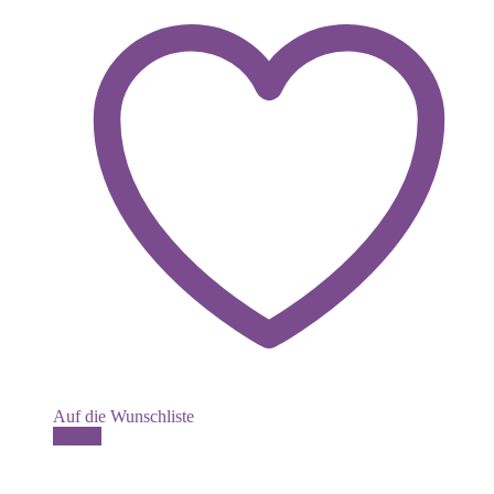
Auf die Wunschliste
Dieses
Details
Produkt
weist