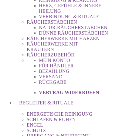
REINIGUNG & KLÄRUNG
HERZ, GEFÜHLE & INNERE
HEILUNG
VERBINDUNG & RITUALE
RÄUCHERSTÄBCHEN
NATUR-RÄUCHERSTÄBCHEN
DÜNNE RÄUCHERSTÄBCHEN
RÄUCHERWERKE MIT HARZEN
RÄUCHERWERKE MIT
KRÄUTERN
RÄUCHERZUBEHÖR
MEIN KONTO
FÜR HÄNDLER
BEZAHLUNG
VERSAND
RÜCKGABE
VERTRAG WIDERRUFEN
BEGLEITER & RITUALE
ENERGETISCHE REINIGUNG
SCHLAFEN & RUHEN
ENGEL
SCHUTZ
ÜBERGANG & NEUBEGINN