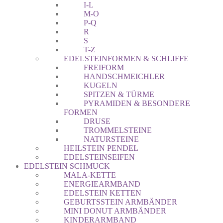
I-L
M-O
P-Q
R
S
T-Z
EDELSTEINFORMEN & SCHLIFFE
FREIFORM
HANDSCHMEICHLER
KUGELN
SPITZEN & TÜRME
PYRAMIDEN & BESONDERE
FORMEN
DRUSE
TROMMELSTEINE
NATURSTEINE
HEILSTEIN PENDEL
EDELSTEINSEIFEN
EDELSTEIN SCHMUCK
MALA-KETTE
ENERGIEARMBAND
EDELSTEIN KETTEN
GEBURTSSTEIN ARMBÄNDER
MINI DONUT ARMBÄNDER
KINDERARMBAND