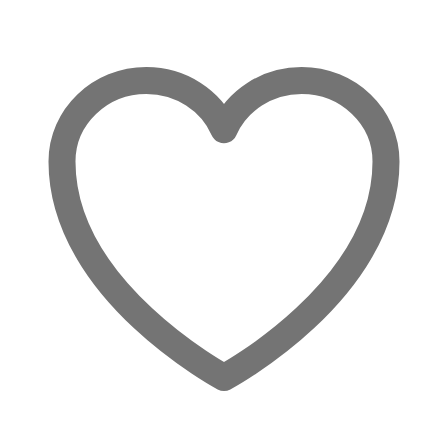
Share:
In
deiner
Mitte
Menge