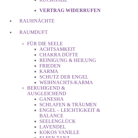
VERTRAG WIDERRUFEN
RAUHNÄCHTE
RAUMDUFT
FÜR DIE SEELE
ACHTSAMKEIT
CHAKRA DÜFTE
REINIGUNG & HEILUNG
FRIEDEN
KARMA
SCHUTZ DER ENGEL
WEIHNACHTS-KARMA
BERUHIGEND &
AUSGLEICHEND
GANESHA
SCHLAFEN & TRÄUMEN
ENGEL – LEICHTIGKEIT &
BALANCE
SEELENGLÜCK
LAVENDEL
KOKOS VANILLE
ELFEN TANZ