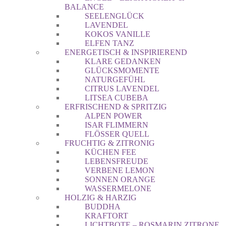
BALANCE
SEELENGLÜCK
LAVENDEL
KOKOS VANILLE
ELFEN TANZ
ENERGETISCH & INSPIRIEREND
KLARE GEDANKEN
GLÜCKSMOMENTE
NATURGEFÜHL
CITRUS LAVENDEL
LITSEA CUBEBA
ERFRISCHEND & SPRITZIG
ALPEN POWER
ISAR FLIMMERN
FLÖSSER QUELL
FRUCHTIG & ZITRONIG
KÜCHEN FEE
LEBENSFREUDE
VERBENE LEMON
SONNEN ORANGE
WASSERMELONE
HOLZIG & HARZIG
BUDDHA
KRAFTORT
LICHTBOTE – ROSMARIN ZITRONE