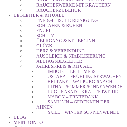
RÄUCHERWERKE MIT KRÄUTERN
RÄUCHERZUBEHÖR
BEGLEITER & RITUALE
ENERGETISCHE REINIGUNG
SCHLAFEN & RUHEN
ENGEL
SCHUTZ
ÜBERGANG & NEUBEGINN
GLÜCK
HERZ & VERBINDUNG
AUSGLEICH & STABILISIERUNG
ALLTAGSBEGLEITER
JAHRESKREIS & RITUALE
IMBOLC – LICHTMESS
OSTARA – FRÜHLINGSERWACHEN
BELTANE – WALPURGISNACHT
LITHA – SOMMER SONNENWENDE
LUGHNASAD – KRÄUTERWEIHE
MABON – ERNTEDANK
SAMHAIN – GEDENKEN DER
AHNEN
YULE – WINTER SONNENWENDE
BLOG
MEIN KONTO