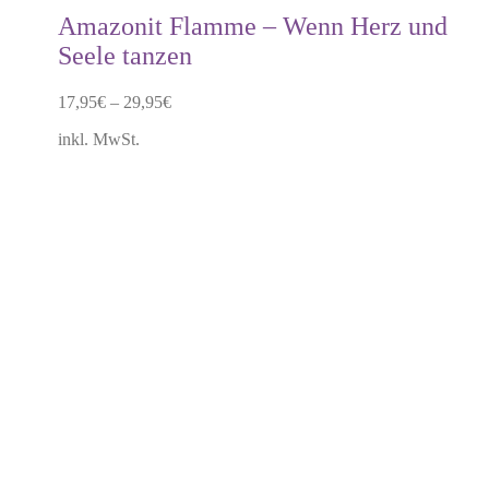
mehrere
Amazonit Flamme – Wenn Herz und
Varianten
Seele tanzen
auf.
Die
Optionen
17,95
€
–
29,95
€
können
auf
inkl. MwSt.
der
Produktseite
gewählt
werden