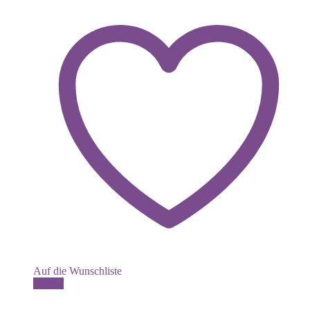
Auf die Wunschliste
Dieses
Details
Produkt
weist