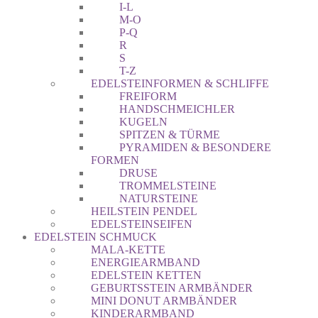
I-L
M-O
P-Q
R
S
T-Z
EDELSTEINFORMEN & SCHLIFFE
FREIFORM
HANDSCHMEICHLER
KUGELN
SPITZEN & TÜRME
PYRAMIDEN & BESONDERE
FORMEN
DRUSE
TROMMELSTEINE
NATURSTEINE
HEILSTEIN PENDEL
EDELSTEINSEIFEN
EDELSTEIN SCHMUCK
MALA-KETTE
ENERGIEARMBAND
EDELSTEIN KETTEN
GEBURTSSTEIN ARMBÄNDER
MINI DONUT ARMBÄNDER
KINDERARMBAND