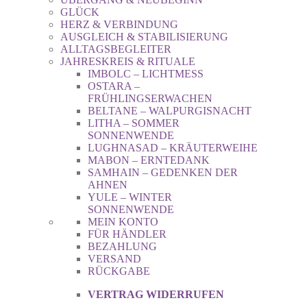
GLÜCK
HERZ & VERBINDUNG
AUSGLEICH & STABILISIERUNG
ALLTAGSBEGLEITER
JAHRESKREIS & RITUALE
IMBOLC – LICHTMESS
OSTARA –
FRÜHLINGSERWACHEN
BELTANE – WALPURGISNACHT
LITHA – SOMMER
SONNENWENDE
LUGHNASAD – KRÄUTERWEIHE
MABON – ERNTEDANK
SAMHAIN – GEDENKEN DER
AHNEN
YULE – WINTER
SONNENWENDE
MEIN KONTO
FÜR HÄNDLER
BEZAHLUNG
VERSAND
RÜCKGABE
VERTRAG WIDERRUFEN