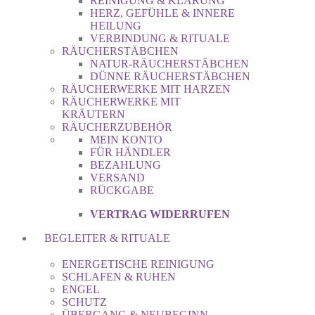
REINIGUNG & KLÄRUNG
HERZ, GEFÜHLE & INNERE
HEILUNG
VERBINDUNG & RITUALE
RÄUCHERSTÄBCHEN
NATUR-RÄUCHERSTÄBCHEN
DÜNNE RÄUCHERSTÄBCHEN
RÄUCHERWERKE MIT HARZEN
RÄUCHERWERKE MIT
KRÄUTERN
RÄUCHERZUBEHÖR
MEIN KONTO
FÜR HÄNDLER
BEZAHLUNG
VERSAND
RÜCKGABE
VERTRAG WIDERRUFEN
BEGLEITER & RITUALE
ENERGETISCHE REINIGUNG
SCHLAFEN & RUHEN
ENGEL
SCHUTZ
ÜBERGANG & NEUBEGINN