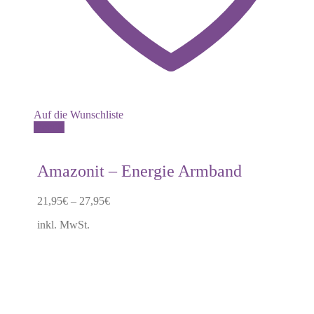
Auf die Wunschliste
Dieses
Details
Produkt
weist
mehrere
Amazonit – Energie Armband
Varianten
auf.
21,95
€
–
27,95
€
Die
Optionen
inkl. MwSt.
können
auf
der
Produktseite
gewählt
werden