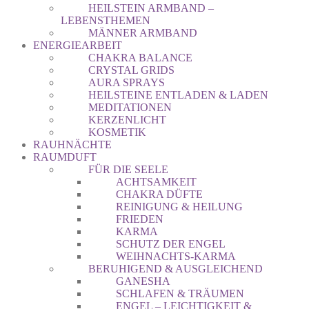
HEILSTEIN ARMBAND –
LEBENSTHEMEN
MÄNNER ARMBAND
ENERGIEARBEIT
CHAKRA BALANCE
CRYSTAL GRIDS
AURA SPRAYS
HEILSTEINE ENTLADEN & LADEN
MEDITATIONEN
KERZENLICHT
KOSMETIK
RAUHNÄCHTE
RAUMDUFT
FÜR DIE SEELE
ACHTSAMKEIT
CHAKRA DÜFTE
REINIGUNG & HEILUNG
FRIEDEN
KARMA
SCHUTZ DER ENGEL
WEIHNACHTS-KARMA
BERUHIGEND & AUSGLEICHEND
GANESHA
SCHLAFEN & TRÄUMEN
ENGEL – LEICHTIGKEIT &