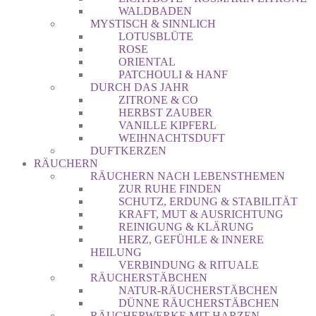
WALDBADEN
MYSTISCH & SINNLICH
LOTUSBLÜTE
ROSE
ORIENTAL
PATCHOULI & HANF
DURCH DAS JAHR
ZITRONE & CO
HERBST ZAUBER
VANILLE KIPFERL
WEIHNACHTSDUFT
DUFTKERZEN
RÄUCHERN
RÄUCHERN NACH LEBENSTHEMEN
ZUR RUHE FINDEN
SCHUTZ, ERDUNG & STABILITÄT
KRAFT, MUT & AUSRICHTUNG
REINIGUNG & KLÄRUNG
HERZ, GEFÜHLE & INNERE
HEILUNG
VERBINDUNG & RITUALE
RÄUCHERSTÄBCHEN
NATUR-RÄUCHERSTÄBCHEN
DÜNNE RÄUCHERSTÄBCHEN
RÄUCHERWERKE MIT HARZEN