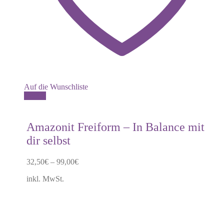
Auf die Wunschliste
Dieses
Details
Produkt
weist
mehrere
Amazonit Freiform – In Balance mit
Varianten
dir selbst
auf.
Die
Optionen
32,50
€
–
99,00
€
können
auf
inkl. MwSt.
der
Produktseite
gewählt
werden