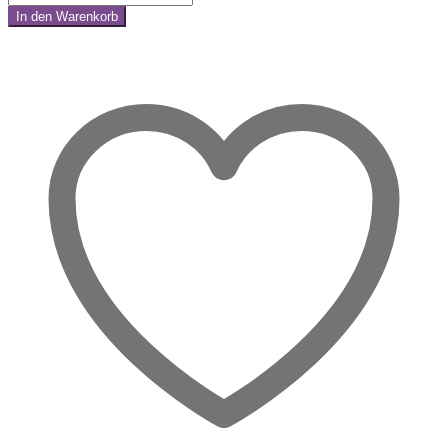
Mini
In den Warenkorb
Donut
Share:
Armband
–
Lebenskraft
und
Mut
für
kreative
Wege
Menge