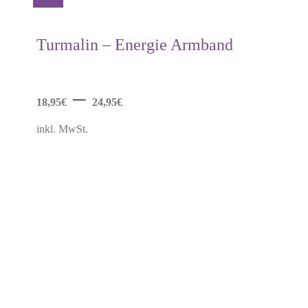
Dieses
Details
Produkt
weist
mehrere
Turmalin – Energie Armband
Varianten
auf.
Die
Optionen
–
können
18,95
€
24,95
€
auf
der
inkl. MwSt.
Produktseite
gewählt
werden