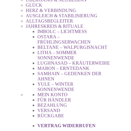
GLÜCK
HERZ & VERBINDUNG
AUSGLEICH & STABILISIERUNG
ALLTAGSBEGLEITER
JAHRESKREIS & RITUALE
IMBOLC – LICHTMESS
OSTARA –
FRÜHLINGSERWACHEN
BELTANE – WALPURGISNACHT
LITHA – SOMMER
SONNENWENDE
LUGHNASAD – KRÄUTERWEIHE
MABON – ERNTEDANK
SAMHAIN – GEDENKEN DER
AHNEN
YULE – WINTER
SONNENWENDE
MEIN KONTO
FÜR HÄNDLER
BEZAHLUNG
VERSAND
RÜCKGABE
VERTRAG WIDERRUFEN