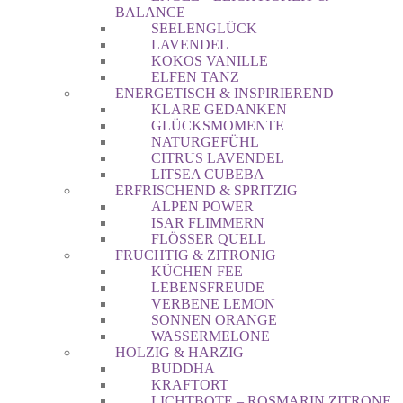
BALANCE
SEELENGLÜCK
LAVENDEL
KOKOS VANILLE
ELFEN TANZ
ENERGETISCH & INSPIRIEREND
KLARE GEDANKEN
GLÜCKSMOMENTE
NATURGEFÜHL
CITRUS LAVENDEL
LITSEA CUBEBA
ERFRISCHEND & SPRITZIG
ALPEN POWER
ISAR FLIMMERN
FLÖSSER QUELL
FRUCHTIG & ZITRONIG
KÜCHEN FEE
LEBENSFREUDE
VERBENE LEMON
SONNEN ORANGE
WASSERMELONE
HOLZIG & HARZIG
BUDDHA
KRAFTORT
LICHTBOTE – ROSMARIN ZITRONE