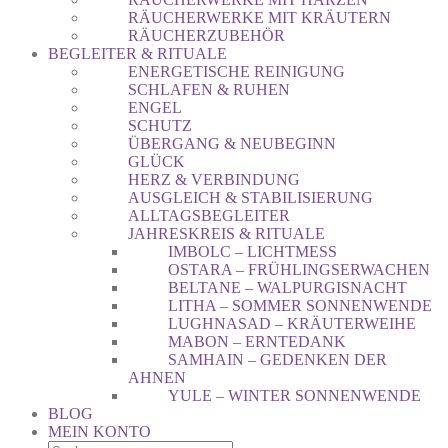
RÄUCHERWERKE MIT KRÄUTERN
RÄUCHERZUBEHÖR
BEGLEITER & RITUALE
ENERGETISCHE REINIGUNG
SCHLAFEN & RUHEN
ENGEL
SCHUTZ
ÜBERGANG & NEUBEGINN
GLÜCK
HERZ & VERBINDUNG
AUSGLEICH & STABILISIERUNG
ALLTAGSBEGLEITER
JAHRESKREIS & RITUALE
IMBOLC – LICHTMESS
OSTARA – FRÜHLINGSERWACHEN
BELTANE – WALPURGISNACHT
LITHA – SOMMER SONNENWENDE
LUGHNASAD – KRÄUTERWEIHE
MABON – ERNTEDANK
SAMHAIN – GEDENKEN DER
AHNEN
YULE – WINTER SONNENWENDE
BLOG
MEIN KONTO