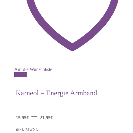
Auf die Wunschliste
Dieses
Details
Produkt
weist
mehrere
Karneol – Energie Armband
Varianten
auf.
Die
Optionen
–
können
15,95
€
21,95
€
auf
der
inkl. MwSt.