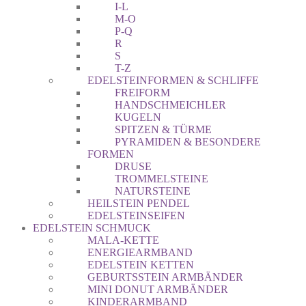
I-L
M-O
P-Q
R
S
T-Z
EDELSTEINFORMEN & SCHLIFFE
FREIFORM
HANDSCHMEICHLER
KUGELN
SPITZEN & TÜRME
PYRAMIDEN & BESONDERE
FORMEN
DRUSE
TROMMELSTEINE
NATURSTEINE
HEILSTEIN PENDEL
EDELSTEINSEIFEN
EDELSTEIN SCHMUCK
MALA-KETTE
ENERGIEARMBAND
EDELSTEIN KETTEN
GEBURTSSTEIN ARMBÄNDER
MINI DONUT ARMBÄNDER
KINDERARMBAND