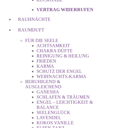
VERTRAG WIDERRUFEN
RAUHNÄCHTE
RAUMDUFT
FÜR DIE SEELE
ACHTSAMKEIT
CHAKRA DÜFTE
REINIGUNG & HEILUNG
FRIEDEN
KARMA
SCHUTZ DER ENGEL
WEIHNACHTS-KARMA
BERUHIGEND &
AUSGLEICHEND
GANESHA
SCHLAFEN & TRÄUMEN
ENGEL – LEICHTIGKEIT &
BALANCE
SEELENGLÜCK
LAVENDEL
KOKOS VANILLE
ELFEN TANZ