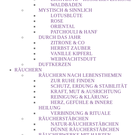
WALDBADEN
MYSTISCH & SINNLICH
LOTUSBLÜTE
ROSE
ORIENTAL
PATCHOULI & HANF
DURCH DAS JAHR
ZITRONE & CO
HERBST ZAUBER
VANILLE KIPFERL
WEIHNACHTSDUFT
DUFTKERZEN
RÄUCHERN
RÄUCHERN NACH LEBENSTHEMEN
ZUR RUHE FINDEN
SCHUTZ, ERDUNG & STABILITÄT
KRAFT, MUT & AUSRICHTUNG
REINIGUNG & KLÄRUNG
HERZ, GEFÜHLE & INNERE
HEILUNG
VERBINDUNG & RITUALE
RÄUCHERSTÄBCHEN
NATUR-RÄUCHERSTÄBCHEN
DÜNNE RÄUCHERSTÄBCHEN
RÄUCHERWERKE MIT HARZEN