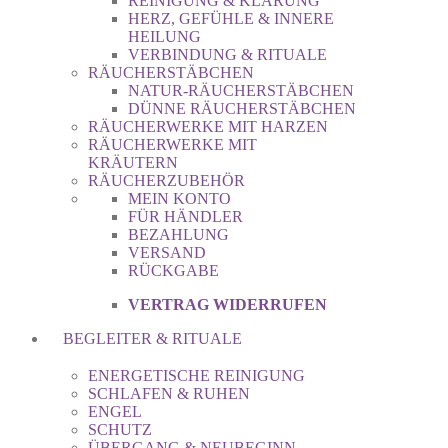
REINIGUNG & KLÄRUNG
HERZ, GEFÜHLE & INNERE
HEILUNG
VERBINDUNG & RITUALE
RÄUCHERSTÄBCHEN
NATUR-RÄUCHERSTÄBCHEN
DÜNNE RÄUCHERSTÄBCHEN
RÄUCHERWERKE MIT HARZEN
RÄUCHERWERKE MIT
KRÄUTERN
RÄUCHERZUBEHÖR
MEIN KONTO
FÜR HÄNDLER
BEZAHLUNG
VERSAND
RÜCKGABE
VERTRAG WIDERRUFEN
BEGLEITER & RITUALE
ENERGETISCHE REINIGUNG
SCHLAFEN & RUHEN
ENGEL
SCHUTZ
ÜBERGANG & NEUBEGINN