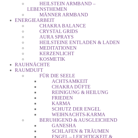
HEILSTEIN ARMBAND –
LEBENSTHEMEN
MÄNNER ARMBAND
ENERGIEARBEIT
CHAKRA BALANCE
CRYSTAL GRIDS
AURA SPRAYS
HEILSTEINE ENTLADEN & LADEN
MEDITATIONEN
KERZENLICHT
KOSMETIK
RAUHNÄCHTE
RAUMDUFT
FÜR DIE SEELE
ACHTSAMKEIT
CHAKRA DÜFTE
REINIGUNG & HEILUNG
FRIEDEN
KARMA
SCHUTZ DER ENGEL
WEIHNACHTS-KARMA
BERUHIGEND & AUSGLEICHEND
GANESHA
SCHLAFEN & TRÄUMEN
ENGEL – LEICHTIGKEIT &