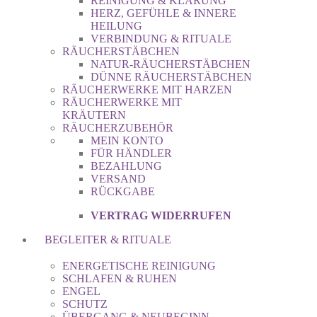
REINIGUNG & KLÄRUNG
HERZ, GEFÜHLE & INNERE
HEILUNG
VERBINDUNG & RITUALE
RÄUCHERSTÄBCHEN
NATUR-RÄUCHERSTÄBCHEN
DÜNNE RÄUCHERSTÄBCHEN
RÄUCHERWERKE MIT HARZEN
RÄUCHERWERKE MIT
KRÄUTERN
RÄUCHERZUBEHÖR
MEIN KONTO
FÜR HÄNDLER
BEZAHLUNG
VERSAND
RÜCKGABE
VERTRAG WIDERRUFEN
BEGLEITER & RITUALE
ENERGETISCHE REINIGUNG
SCHLAFEN & RUHEN
ENGEL
SCHUTZ
ÜBERGANG & NEUBEGINN