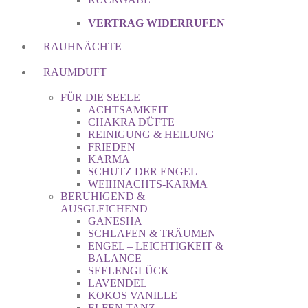
VERTRAG WIDERRUFEN
RAUHNÄCHTE
RAUMDUFT
FÜR DIE SEELE
ACHTSAMKEIT
CHAKRA DÜFTE
REINIGUNG & HEILUNG
FRIEDEN
KARMA
SCHUTZ DER ENGEL
WEIHNACHTS-KARMA
BERUHIGEND &
AUSGLEICHEND
GANESHA
SCHLAFEN & TRÄUMEN
ENGEL – LEICHTIGKEIT &
BALANCE
SEELENGLÜCK
LAVENDEL
KOKOS VANILLE
ELFEN TANZ