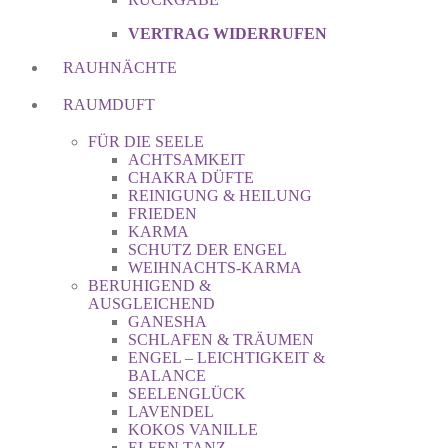
VERTRAG WIDERRUFEN
RAUHNÄCHTE
RAUMDUFT
FÜR DIE SEELE
ACHTSAMKEIT
CHAKRA DÜFTE
REINIGUNG & HEILUNG
FRIEDEN
KARMA
SCHUTZ DER ENGEL
WEIHNACHTS-KARMA
BERUHIGEND &
AUSGLEICHEND
GANESHA
SCHLAFEN & TRÄUMEN
ENGEL – LEICHTIGKEIT &
BALANCE
SEELENGLÜCK
LAVENDEL
KOKOS VANILLE
ELFEN TANZ