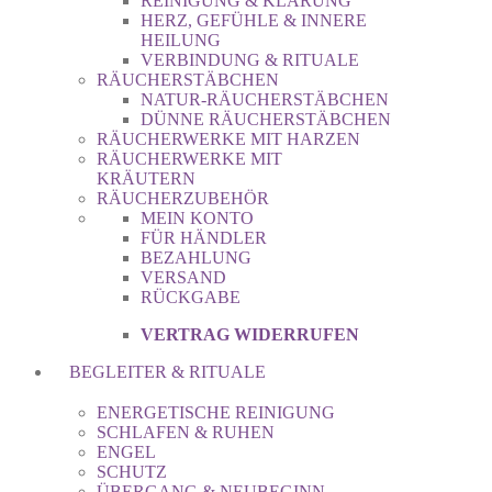
REINIGUNG & KLÄRUNG
HERZ, GEFÜHLE & INNERE
HEILUNG
VERBINDUNG & RITUALE
RÄUCHERSTÄBCHEN
NATUR-RÄUCHERSTÄBCHEN
DÜNNE RÄUCHERSTÄBCHEN
RÄUCHERWERKE MIT HARZEN
RÄUCHERWERKE MIT
KRÄUTERN
RÄUCHERZUBEHÖR
MEIN KONTO
FÜR HÄNDLER
BEZAHLUNG
VERSAND
RÜCKGABE
VERTRAG WIDERRUFEN
BEGLEITER & RITUALE
ENERGETISCHE REINIGUNG
SCHLAFEN & RUHEN
ENGEL
SCHUTZ
ÜBERGANG & NEUBEGINN