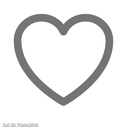
der
Raum
weiter
wird
Menge
Auf die Wunschliste