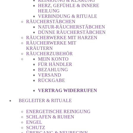
REINIGUNG & KLÄRUNG
HERZ, GEFÜHLE & INNERE
HEILUNG
VERBINDUNG & RITUALE
RÄUCHERSTÄBCHEN
NATUR-RÄUCHERSTÄBCHEN
DÜNNE RÄUCHERSTÄBCHEN
RÄUCHERWERKE MIT HARZEN
RÄUCHERWERKE MIT
KRÄUTERN
RÄUCHERZUBEHÖR
MEIN KONTO
FÜR HÄNDLER
BEZAHLUNG
VERSAND
RÜCKGABE
VERTRAG WIDERRUFEN
BEGLEITER & RITUALE
ENERGETISCHE REINIGUNG
SCHLAFEN & RUHEN
ENGEL
SCHUTZ
ÜBERGANG & NEUBEGINN