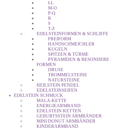
I-L
M-O
P-Q
R
S
T-Z
EDELSTEINFORMEN & SCHLIFFE
FREIFORM
HANDSCHMEICHLER
KUGELN
SPITZEN & TÜRME
PYRAMIDEN & BESONDERE
FORMEN
DRUSE
TROMMELSTEINE
NATURSTEINE
HEILSTEIN PENDEL
EDELSTEINSEIFEN
EDELSTEIN SCHMUCK
MALA-KETTE
ENERGIEARMBAND
EDELSTEIN KETTEN
GEBURTSSTEIN ARMBÄNDER
MINI DONUT ARMBÄNDER
KINDERARMBAND