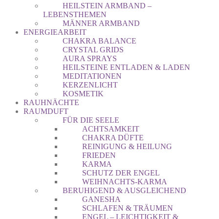
HEILSTEIN ARMBAND –
LEBENSTHEMEN
MÄNNER ARMBAND
ENERGIEARBEIT
CHAKRA BALANCE
CRYSTAL GRIDS
AURA SPRAYS
HEILSTEINE ENTLADEN & LADEN
MEDITATIONEN
KERZENLICHT
KOSMETIK
RAUHNÄCHTE
RAUMDUFT
FÜR DIE SEELE
ACHTSAMKEIT
CHAKRA DÜFTE
REINIGUNG & HEILUNG
FRIEDEN
KARMA
SCHUTZ DER ENGEL
WEIHNACHTS-KARMA
BERUHIGEND & AUSGLEICHEND
GANESHA
SCHLAFEN & TRÄUMEN
ENGEL – LEICHTIGKEIT &