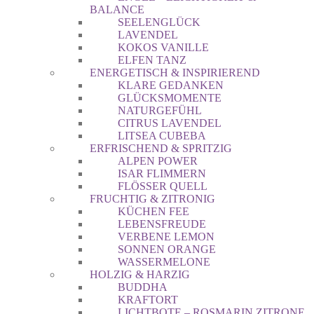
BALANCE
SEELENGLÜCK
LAVENDEL
KOKOS VANILLE
ELFEN TANZ
ENERGETISCH & INSPIRIEREND
KLARE GEDANKEN
GLÜCKSMOMENTE
NATURGEFÜHL
CITRUS LAVENDEL
LITSEA CUBEBA
ERFRISCHEND & SPRITZIG
ALPEN POWER
ISAR FLIMMERN
FLÖSSER QUELL
FRUCHTIG & ZITRONIG
KÜCHEN FEE
LEBENSFREUDE
VERBENE LEMON
SONNEN ORANGE
WASSERMELONE
HOLZIG & HARZIG
BUDDHA
KRAFTORT
LICHTBOTE – ROSMARIN ZITRONE