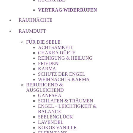
VERTRAG WIDERRUFEN
RAUHNÄCHTE
RAUMDUFT
FÜR DIE SEELE
ACHTSAMKEIT
CHAKRA DÜFTE
REINIGUNG & HEILUNG
FRIEDEN
KARMA
SCHUTZ DER ENGEL
WEIHNACHTS-KARMA
BERUHIGEND &
AUSGLEICHEND
GANESHA
SCHLAFEN & TRÄUMEN
ENGEL – LEICHTIGKEIT &
BALANCE
SEELENGLÜCK
LAVENDEL
KOKOS VANILLE
ELFEN TANZ