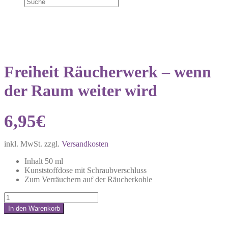
Freiheit Räucherwerk – wenn
der Raum weiter wird
6,95
€
inkl. MwSt.
zzgl.
Versandkosten
Inhalt 50 ml
Kunststoffdose mit Schraubverschluss
Zum Verräuchern auf der Räucherkohle
Freiheit
Räucherwerk
In den Warenkorb
–
Share:
wenn