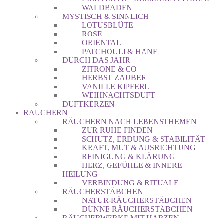
WALDBADEN
MYSTISCH & SINNLICH
LOTUSBLÜTE
ROSE
ORIENTAL
PATCHOULI & HANF
DURCH DAS JAHR
ZITRONE & CO
HERBST ZAUBER
VANILLE KIPFERL
WEIHNACHTSDUFT
DUFTKERZEN
RÄUCHERN
RÄUCHERN NACH LEBENSTHEMEN
ZUR RUHE FINDEN
SCHUTZ, ERDUNG & STABILITÄT
KRAFT, MUT & AUSRICHTUNG
REINIGUNG & KLÄRUNG
HERZ, GEFÜHLE & INNERE
HEILUNG
VERBINDUNG & RITUALE
RÄUCHERSTÄBCHEN
NATUR-RÄUCHERSTÄBCHEN
DÜNNE RÄUCHERSTÄBCHEN
RÄUCHERWERKE MIT HARZEN