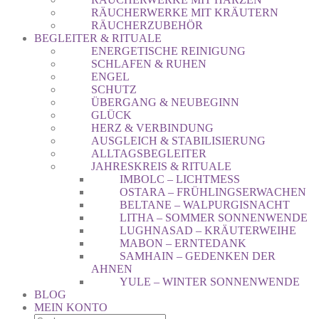
RÄUCHERWERKE MIT KRÄUTERN
RÄUCHERZUBEHÖR
BEGLEITER & RITUALE
ENERGETISCHE REINIGUNG
SCHLAFEN & RUHEN
ENGEL
SCHUTZ
ÜBERGANG & NEUBEGINN
GLÜCK
HERZ & VERBINDUNG
AUSGLEICH & STABILISIERUNG
ALLTAGSBEGLEITER
JAHRESKREIS & RITUALE
IMBOLC – LICHTMESS
OSTARA – FRÜHLINGSERWACHEN
BELTANE – WALPURGISNACHT
LITHA – SOMMER SONNENWENDE
LUGHNASAD – KRÄUTERWEIHE
MABON – ERNTEDANK
SAMHAIN – GEDENKEN DER
AHNEN
YULE – WINTER SONNENWENDE
BLOG
MEIN KONTO