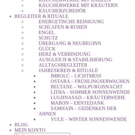
RÄUCHERWERKE MIT KRÄUTERN
RÄUCHERZUBEHÖR
BEGLEITER & RITUALE
ENERGETISCHE REINIGUNG
SCHLAFEN & RUHEN
ENGEL
SCHUTZ
ÜBERGANG & NEUBEGINN
GLÜCK
HERZ & VERBINDUNG
AUSGLEICH & STABILISIERUNG
ALLTAGSBEGLEITER
JAHRESKREIS & RITUALE
IMBOLC – LICHTMESS
OSTARA – FRÜHLINGSERWACHEN
BELTANE – WALPURGISNACHT
LITHA – SOMMER SONNENWENDE
LUGHNASAD – KRÄUTERWEIHE
MABON – ERNTEDANK
SAMHAIN – GEDENKEN DER
AHNEN
YULE – WINTER SONNENWENDE
BLOG
MEIN KONTO