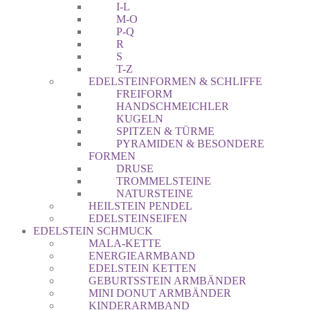
I-L
M-O
P-Q
R
S
T-Z
EDELSTEINFORMEN & SCHLIFFE
FREIFORM
HANDSCHMEICHLER
KUGELN
SPITZEN & TÜRME
PYRAMIDEN & BESONDERE
FORMEN
DRUSE
TROMMELSTEINE
NATURSTEINE
HEILSTEIN PENDEL
EDELSTEINSEIFEN
EDELSTEIN SCHMUCK
MALA-KETTE
ENERGIEARMBAND
EDELSTEIN KETTEN
GEBURTSSTEIN ARMBÄNDER
MINI DONUT ARMBÄNDER
KINDERARMBAND