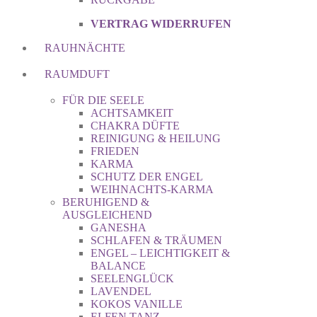
VERTRAG WIDERRUFEN
RAUHNÄCHTE
RAUMDUFT
FÜR DIE SEELE
ACHTSAMKEIT
CHAKRA DÜFTE
REINIGUNG & HEILUNG
FRIEDEN
KARMA
SCHUTZ DER ENGEL
WEIHNACHTS-KARMA
BERUHIGEND &
AUSGLEICHEND
GANESHA
SCHLAFEN & TRÄUMEN
ENGEL – LEICHTIGKEIT &
BALANCE
SEELENGLÜCK
LAVENDEL
KOKOS VANILLE
ELFEN TANZ