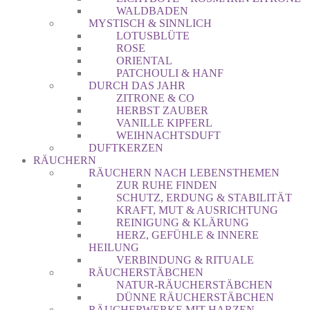
WALDBADEN
MYSTISCH & SINNLICH
LOTUSBLÜTE
ROSE
ORIENTAL
PATCHOULI & HANF
DURCH DAS JAHR
ZITRONE & CO
HERBST ZAUBER
VANILLE KIPFERL
WEIHNACHTSDUFT
DUFTKERZEN
RÄUCHERN
RÄUCHERN NACH LEBENSTHEMEN
ZUR RUHE FINDEN
SCHUTZ, ERDUNG & STABILITÄT
KRAFT, MUT & AUSRICHTUNG
REINIGUNG & KLÄRUNG
HERZ, GEFÜHLE & INNERE
HEILUNG
VERBINDUNG & RITUALE
RÄUCHERSTÄBCHEN
NATUR-RÄUCHERSTÄBCHEN
DÜNNE RÄUCHERSTÄBCHEN
RÄUCHERWERKE MIT HARZEN