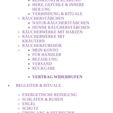
REINIGUNG & KLÄRUNG
HERZ, GEFÜHLE & INNERE
HEILUNG
VERBINDUNG & RITUALE
RÄUCHERSTÄBCHEN
NATUR-RÄUCHERSTÄBCHEN
DÜNNE RÄUCHERSTÄBCHEN
RÄUCHERWERKE MIT HARZEN
RÄUCHERWERKE MIT
KRÄUTERN
RÄUCHERZUBEHÖR
MEIN KONTO
FÜR HÄNDLER
BEZAHLUNG
VERSAND
RÜCKGABE
VERTRAG WIDERRUFEN
BEGLEITER & RITUALE
ENERGETISCHE REINIGUNG
SCHLAFEN & RUHEN
ENGEL
SCHUTZ
ÜBERGANG & NEUBEGINN