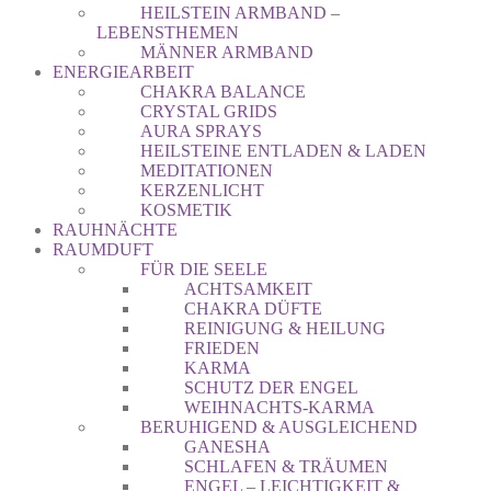
HEILSTEIN ARMBAND –
LEBENSTHEMEN
MÄNNER ARMBAND
ENERGIEARBEIT
CHAKRA BALANCE
CRYSTAL GRIDS
AURA SPRAYS
HEILSTEINE ENTLADEN & LADEN
MEDITATIONEN
KERZENLICHT
KOSMETIK
RAUHNÄCHTE
RAUMDUFT
FÜR DIE SEELE
ACHTSAMKEIT
CHAKRA DÜFTE
REINIGUNG & HEILUNG
FRIEDEN
KARMA
SCHUTZ DER ENGEL
WEIHNACHTS-KARMA
BERUHIGEND & AUSGLEICHEND
GANESHA
SCHLAFEN & TRÄUMEN
ENGEL – LEICHTIGKEIT &