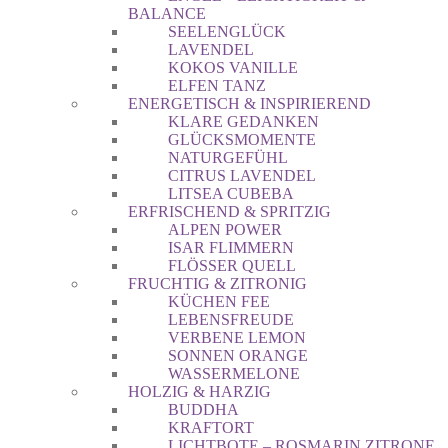
BALANCE
SEELENGLÜCK
LAVENDEL
KOKOS VANILLE
ELFEN TANZ
ENERGETISCH & INSPIRIEREND
KLARE GEDANKEN
GLÜCKSMOMENTE
NATURGEFÜHL
CITRUS LAVENDEL
LITSEA CUBEBA
ERFRISCHEND & SPRITZIG
ALPEN POWER
ISAR FLIMMERN
FLÖSSER QUELL
FRUCHTIG & ZITRONIG
KÜCHEN FEE
LEBENSFREUDE
VERBENE LEMON
SONNEN ORANGE
WASSERMELONE
HOLZIG & HARZIG
BUDDHA
KRAFTORT
LICHTBOTE – ROSMARIN ZITRONE