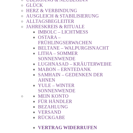
GLÜCK
HERZ & VERBINDUNG
AUSGLEICH & STABILISIERUNG
ALLTAGSBEGLEITER
JAHRESKREIS & RITUALE
IMBOLC – LICHTMESS
OSTARA –
FRÜHLINGSERWACHEN
BELTANE – WALPURGISNACHT
LITHA – SOMMER
SONNENWENDE
LUGHNASAD – KRÄUTERWEIHE
MABON – ERNTEDANK
SAMHAIN – GEDENKEN DER
AHNEN
YULE – WINTER
SONNENWENDE
MEIN KONTO
FÜR HÄNDLER
BEZAHLUNG
VERSAND
RÜCKGABE
VERTRAG WIDERRUFEN