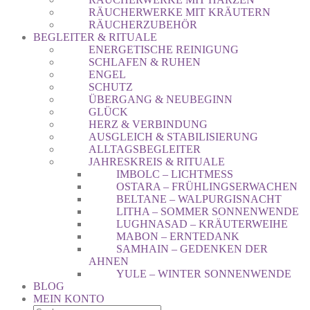
RÄUCHERWERKE MIT KRÄUTERN
RÄUCHERZUBEHÖR
BEGLEITER & RITUALE
ENERGETISCHE REINIGUNG
SCHLAFEN & RUHEN
ENGEL
SCHUTZ
ÜBERGANG & NEUBEGINN
GLÜCK
HERZ & VERBINDUNG
AUSGLEICH & STABILISIERUNG
ALLTAGSBEGLEITER
JAHRESKREIS & RITUALE
IMBOLC – LICHTMESS
OSTARA – FRÜHLINGSERWACHEN
BELTANE – WALPURGISNACHT
LITHA – SOMMER SONNENWENDE
LUGHNASAD – KRÄUTERWEIHE
MABON – ERNTEDANK
SAMHAIN – GEDENKEN DER
AHNEN
YULE – WINTER SONNENWENDE
BLOG
MEIN KONTO