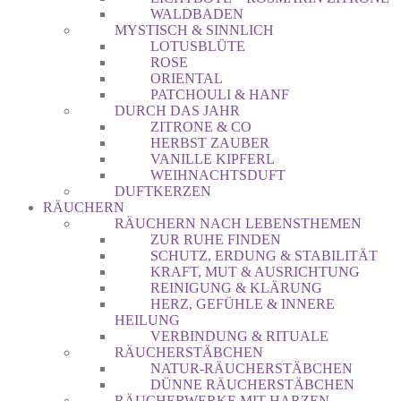
WALDBADEN
MYSTISCH & SINNLICH
LOTUSBLÜTE
ROSE
ORIENTAL
PATCHOULI & HANF
DURCH DAS JAHR
ZITRONE & CO
HERBST ZAUBER
VANILLE KIPFERL
WEIHNACHTSDUFT
DUFTKERZEN
RÄUCHERN
RÄUCHERN NACH LEBENSTHEMEN
ZUR RUHE FINDEN
SCHUTZ, ERDUNG & STABILITÄT
KRAFT, MUT & AUSRICHTUNG
REINIGUNG & KLÄRUNG
HERZ, GEFÜHLE & INNERE
HEILUNG
VERBINDUNG & RITUALE
RÄUCHERSTÄBCHEN
NATUR-RÄUCHERSTÄBCHEN
DÜNNE RÄUCHERSTÄBCHEN
RÄUCHERWERKE MIT HARZEN