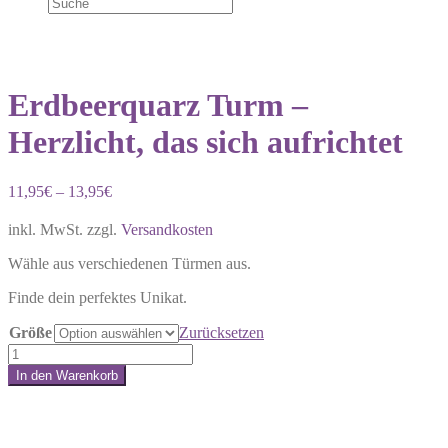
Erdbeerquarz Turm –
Herzlicht, das sich aufrichtet
11,95
€
–
13,95
€
inkl. MwSt.
zzgl.
Versandkosten
Wähle aus verschiedenen Türmen aus.
Finde dein perfektes Unikat.
Größe
Zurücksetzen
Erdbeerquarz
Turm
In den Warenkorb
–
Share:
Herzlicht,
das
sich