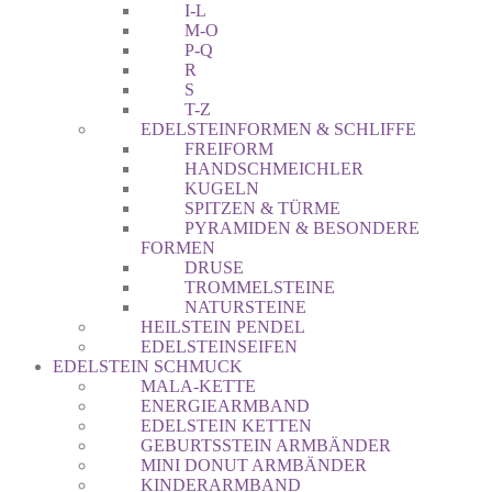
I-L
M-O
P-Q
R
S
T-Z
EDELSTEINFORMEN & SCHLIFFE
FREIFORM
HANDSCHMEICHLER
KUGELN
SPITZEN & TÜRME
PYRAMIDEN & BESONDERE
FORMEN
DRUSE
TROMMELSTEINE
NATURSTEINE
HEILSTEIN PENDEL
EDELSTEINSEIFEN
EDELSTEIN SCHMUCK
MALA-KETTE
ENERGIEARMBAND
EDELSTEIN KETTEN
GEBURTSSTEIN ARMBÄNDER
MINI DONUT ARMBÄNDER
KINDERARMBAND