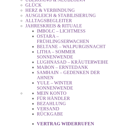
GLÜCK
HERZ & VERBINDUNG
AUSGLEICH & STABILISIERUNG
ALLTAGSBEGLEITER
JAHRESKREIS & RITUALE
IMBOLC – LICHTMESS
OSTARA –
FRÜHLINGSERWACHEN
BELTANE – WALPURGISNACHT
LITHA – SOMMER
SONNENWENDE
LUGHNASAD – KRÄUTERWEIHE
MABON – ERNTEDANK
SAMHAIN – GEDENKEN DER
AHNEN
YULE – WINTER
SONNENWENDE
MEIN KONTO
FÜR HÄNDLER
BEZAHLUNG
VERSAND
RÜCKGABE
VERTRAG WIDERRUFEN