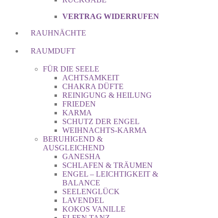
VERTRAG WIDERRUFEN
RAUHNÄCHTE
RAUMDUFT
FÜR DIE SEELE
ACHTSAMKEIT
CHAKRA DÜFTE
REINIGUNG & HEILUNG
FRIEDEN
KARMA
SCHUTZ DER ENGEL
WEIHNACHTS-KARMA
BERUHIGEND &
AUSGLEICHEND
GANESHA
SCHLAFEN & TRÄUMEN
ENGEL – LEICHTIGKEIT &
BALANCE
SEELENGLÜCK
LAVENDEL
KOKOS VANILLE
ELFEN TANZ