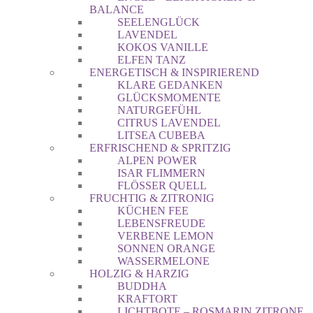
BALANCE
SEELENGLÜCK
LAVENDEL
KOKOS VANILLE
ELFEN TANZ
ENERGETISCH & INSPIRIEREND
KLARE GEDANKEN
GLÜCKSMOMENTE
NATURGEFÜHL
CITRUS LAVENDEL
LITSEA CUBEBA
ERFRISCHEND & SPRITZIG
ALPEN POWER
ISAR FLIMMERN
FLÖSSER QUELL
FRUCHTIG & ZITRONIG
KÜCHEN FEE
LEBENSFREUDE
VERBENE LEMON
SONNEN ORANGE
WASSERMELONE
HOLZIG & HARZIG
BUDDHA
KRAFTORT
LICHTBOTE – ROSMARIN ZITRONE