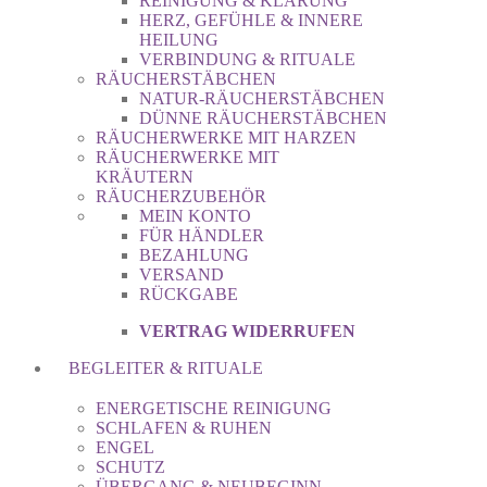
REINIGUNG & KLÄRUNG
HERZ, GEFÜHLE & INNERE
HEILUNG
VERBINDUNG & RITUALE
RÄUCHERSTÄBCHEN
NATUR-RÄUCHERSTÄBCHEN
DÜNNE RÄUCHERSTÄBCHEN
RÄUCHERWERKE MIT HARZEN
RÄUCHERWERKE MIT
KRÄUTERN
RÄUCHERZUBEHÖR
MEIN KONTO
FÜR HÄNDLER
BEZAHLUNG
VERSAND
RÜCKGABE
VERTRAG WIDERRUFEN
BEGLEITER & RITUALE
ENERGETISCHE REINIGUNG
SCHLAFEN & RUHEN
ENGEL
SCHUTZ
ÜBERGANG & NEUBEGINN