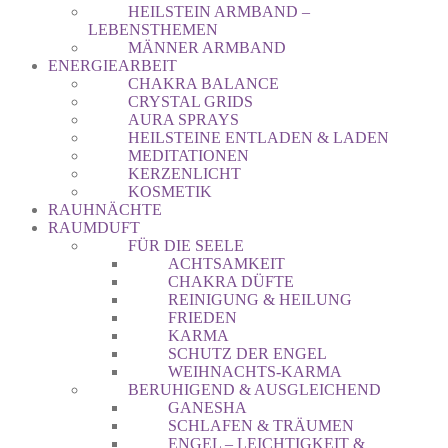
HEILSTEIN ARMBAND –
LEBENSTHEMEN
MÄNNER ARMBAND
ENERGIEARBEIT
CHAKRA BALANCE
CRYSTAL GRIDS
AURA SPRAYS
HEILSTEINE ENTLADEN & LADEN
MEDITATIONEN
KERZENLICHT
KOSMETIK
RAUHNÄCHTE
RAUMDUFT
FÜR DIE SEELE
ACHTSAMKEIT
CHAKRA DÜFTE
REINIGUNG & HEILUNG
FRIEDEN
KARMA
SCHUTZ DER ENGEL
WEIHNACHTS-KARMA
BERUHIGEND & AUSGLEICHEND
GANESHA
SCHLAFEN & TRÄUMEN
ENGEL – LEICHTIGKEIT &