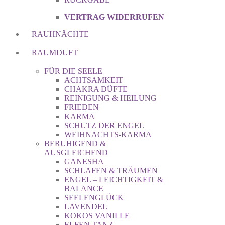
VERTRAG WIDERRUFEN
RAUHNÄCHTE
RAUMDUFT
FÜR DIE SEELE
ACHTSAMKEIT
CHAKRA DÜFTE
REINIGUNG & HEILUNG
FRIEDEN
KARMA
SCHUTZ DER ENGEL
WEIHNACHTS-KARMA
BERUHIGEND &
AUSGLEICHEND
GANESHA
SCHLAFEN & TRÄUMEN
ENGEL – LEICHTIGKEIT &
BALANCE
SEELENGLÜCK
LAVENDEL
KOKOS VANILLE
ELFEN TANZ