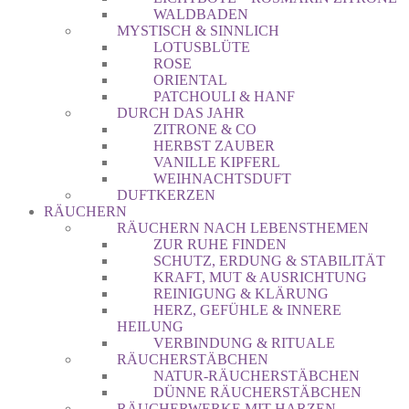
WALDBADEN
MYSTISCH & SINNLICH
LOTUSBLÜTE
ROSE
ORIENTAL
PATCHOULI & HANF
DURCH DAS JAHR
ZITRONE & CO
HERBST ZAUBER
VANILLE KIPFERL
WEIHNACHTSDUFT
DUFTKERZEN
RÄUCHERN
RÄUCHERN NACH LEBENSTHEMEN
ZUR RUHE FINDEN
SCHUTZ, ERDUNG & STABILITÄT
KRAFT, MUT & AUSRICHTUNG
REINIGUNG & KLÄRUNG
HERZ, GEFÜHLE & INNERE
HEILUNG
VERBINDUNG & RITUALE
RÄUCHERSTÄBCHEN
NATUR-RÄUCHERSTÄBCHEN
DÜNNE RÄUCHERSTÄBCHEN
RÄUCHERWERKE MIT HARZEN