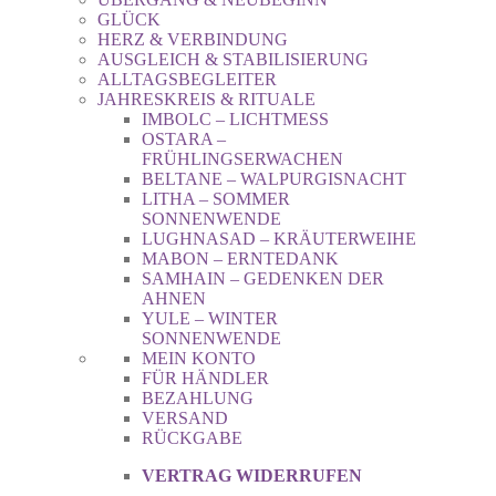
GLÜCK
HERZ & VERBINDUNG
AUSGLEICH & STABILISIERUNG
ALLTAGSBEGLEITER
JAHRESKREIS & RITUALE
IMBOLC – LICHTMESS
OSTARA –
FRÜHLINGSERWACHEN
BELTANE – WALPURGISNACHT
LITHA – SOMMER
SONNENWENDE
LUGHNASAD – KRÄUTERWEIHE
MABON – ERNTEDANK
SAMHAIN – GEDENKEN DER
AHNEN
YULE – WINTER
SONNENWENDE
MEIN KONTO
FÜR HÄNDLER
BEZAHLUNG
VERSAND
RÜCKGABE
VERTRAG WIDERRUFEN