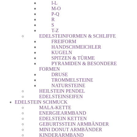
I-L
M-O
P-Q
R
S
T-Z
EDELSTEINFORMEN & SCHLIFFE
FREIFORM
HANDSCHMEICHLER
KUGELN
SPITZEN & TÜRME
PYRAMIDEN & BESONDERE
FORMEN
DRUSE
TROMMELSTEINE
NATURSTEINE
HEILSTEIN PENDEL
EDELSTEINSEIFEN
EDELSTEIN SCHMUCK
MALA-KETTE
ENERGIEARMBAND
EDELSTEIN KETTEN
GEBURTSSTEIN ARMBÄNDER
MINI DONUT ARMBÄNDER
KINDERARMBAND