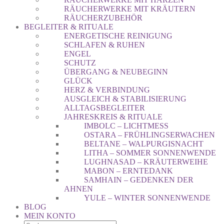
RÄUCHERWERKE MIT KRÄUTERN
RÄUCHERZUBEHÖR
BEGLEITER & RITUALE
ENERGETISCHE REINIGUNG
SCHLAFEN & RUHEN
ENGEL
SCHUTZ
ÜBERGANG & NEUBEGINN
GLÜCK
HERZ & VERBINDUNG
AUSGLEICH & STABILISIERUNG
ALLTAGSBEGLEITER
JAHRESKREIS & RITUALE
IMBOLC – LICHTMESS
OSTARA – FRÜHLINGSERWACHEN
BELTANE – WALPURGISNACHT
LITHA – SOMMER SONNENWENDE
LUGHNASAD – KRÄUTERWEIHE
MABON – ERNTEDANK
SAMHAIN – GEDENKEN DER
AHNEN
YULE – WINTER SONNENWENDE
BLOG
MEIN KONTO