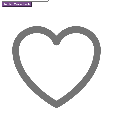
Jaspis
In den Warenkorb
Naturstein
Share:
–
Urkraft,
Erdung
und
innere
Stärke
Menge