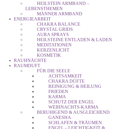
HEILSTEIN ARMBAND –
LEBENSTHEMEN
MÄNNER ARMBAND
ENERGIEARBEIT
CHAKRA BALANCE
CRYSTAL GRIDS
AURA SPRAYS
HEILSTEINE ENTLADEN & LADEN
MEDITATIONEN
KERZENLICHT
KOSMETIK
RAUHNÄCHTE
RAUMDUFT
FÜR DIE SEELE
ACHTSAMKEIT
CHAKRA DÜFTE
REINIGUNG & HEILUNG
FRIEDEN
KARMA
SCHUTZ DER ENGEL
WEIHNACHTS-KARMA
BERUHIGEND & AUSGLEICHEND
GANESHA
SCHLAFEN & TRÄUMEN
ENGEL – LEICHTIGKEIT &