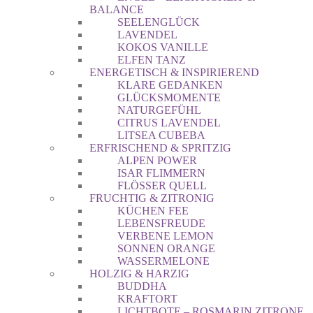
BALANCE
SEELENGLÜCK
LAVENDEL
KOKOS VANILLE
ELFEN TANZ
ENERGETISCH & INSPIRIEREND
KLARE GEDANKEN
GLÜCKSMOMENTE
NATURGEFÜHL
CITRUS LAVENDEL
LITSEA CUBEBA
ERFRISCHEND & SPRITZIG
ALPEN POWER
ISAR FLIMMERN
FLÖSSER QUELL
FRUCHTIG & ZITRONIG
KÜCHEN FEE
LEBENSFREUDE
VERBENE LEMON
SONNEN ORANGE
WASSERMELONE
HOLZIG & HARZIG
BUDDHA
KRAFTORT
LICHTBOTE – ROSMARIN ZITRONE