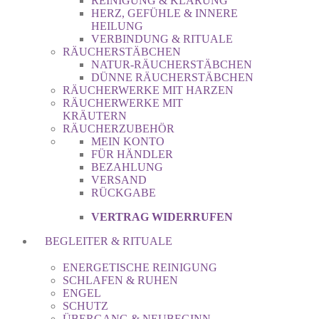
REINIGUNG & KLÄRUNG
HERZ, GEFÜHLE & INNERE
HEILUNG
VERBINDUNG & RITUALE
RÄUCHERSTÄBCHEN
NATUR-RÄUCHERSTÄBCHEN
DÜNNE RÄUCHERSTÄBCHEN
RÄUCHERWERKE MIT HARZEN
RÄUCHERWERKE MIT
KRÄUTERN
RÄUCHERZUBEHÖR
MEIN KONTO
FÜR HÄNDLER
BEZAHLUNG
VERSAND
RÜCKGABE
VERTRAG WIDERRUFEN
BEGLEITER & RITUALE
ENERGETISCHE REINIGUNG
SCHLAFEN & RUHEN
ENGEL
SCHUTZ
ÜBERGANG & NEUBEGINN