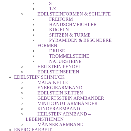
S
T-Z
EDELSTEINFORMEN & SCHLIFFE
FREIFORM
HANDSCHMEICHLER
KUGELN
SPITZEN & TÜRME
PYRAMIDEN & BESONDERE
FORMEN
DRUSE
TROMMELSTEINE
NATURSTEINE
HEILSTEIN PENDEL
EDELSTEINSEIFEN
EDELSTEIN SCHMUCK
MALA-KETTE
ENERGIEARMBAND
EDELSTEIN KETTEN
GEBURTSSTEIN ARMBÄNDER
MINI DONUT ARMBÄNDER
KINDERARMBAND
HEILSTEIN ARMBAND –
LEBENSTHEMEN
MÄNNER ARMBAND
ENERGIEARBEIT