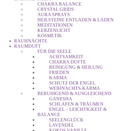
CHAKRA BALANCE
CRYSTAL GRIDS
AURA SPRAYS
HEILSTEINE ENTLADEN & LADEN
MEDITATIONEN
KERZENLICHT
KOSMETIK
RAUHNÄCHTE
RAUMDUFT
FÜR DIE SEELE
ACHTSAMKEIT
CHAKRA DÜFTE
REINIGUNG & HEILUNG
FRIEDEN
KARMA
SCHUTZ DER ENGEL
WEIHNACHTS-KARMA
BERUHIGEND & AUSGLEICHEND
GANESHA
SCHLAFEN & TRÄUMEN
ENGEL – LEICHTIGKEIT &
BALANCE
SEELENGLÜCK
LAVENDEL
KOKOS VANILLE