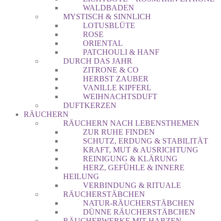
WALDBADEN
MYSTISCH & SINNLICH
LOTUSBLÜTE
ROSE
ORIENTAL
PATCHOULI & HANF
DURCH DAS JAHR
ZITRONE & CO
HERBST ZAUBER
VANILLE KIPFERL
WEIHNACHTSDUFT
DUFTKERZEN
RÄUCHERN
RÄUCHERN NACH LEBENSTHEMEN
ZUR RUHE FINDEN
SCHUTZ, ERDUNG & STABILITÄT
KRAFT, MUT & AUSRICHTUNG
REINIGUNG & KLÄRUNG
HERZ, GEFÜHLE & INNERE
HEILUNG
VERBINDUNG & RITUALE
RÄUCHERSTÄBCHEN
NATUR-RÄUCHERSTÄBCHEN
DÜNNE RÄUCHERSTÄBCHEN
RÄUCHERWERKE MIT HARZEN