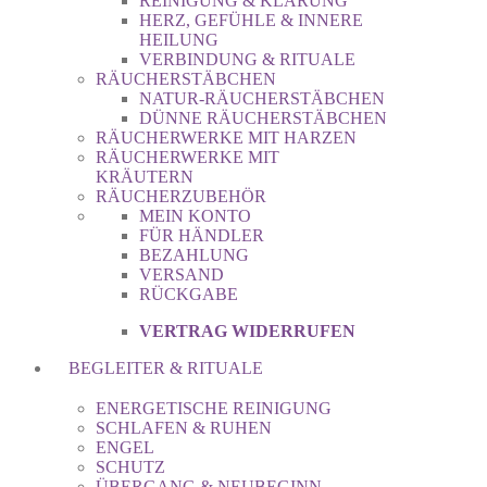
REINIGUNG & KLÄRUNG
HERZ, GEFÜHLE & INNERE
HEILUNG
VERBINDUNG & RITUALE
RÄUCHERSTÄBCHEN
NATUR-RÄUCHERSTÄBCHEN
DÜNNE RÄUCHERSTÄBCHEN
RÄUCHERWERKE MIT HARZEN
RÄUCHERWERKE MIT
KRÄUTERN
RÄUCHERZUBEHÖR
MEIN KONTO
FÜR HÄNDLER
BEZAHLUNG
VERSAND
RÜCKGABE
VERTRAG WIDERRUFEN
BEGLEITER & RITUALE
ENERGETISCHE REINIGUNG
SCHLAFEN & RUHEN
ENGEL
SCHUTZ
ÜBERGANG & NEUBEGINN