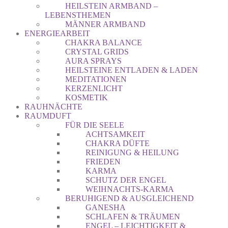
HEILSTEIN ARMBAND –
LEBENSTHEMEN
MÄNNER ARMBAND
ENERGIEARBEIT
CHAKRA BALANCE
CRYSTAL GRIDS
AURA SPRAYS
HEILSTEINE ENTLADEN & LADEN
MEDITATIONEN
KERZENLICHT
KOSMETIK
RAUHNÄCHTE
RAUMDUFT
FÜR DIE SEELE
ACHTSAMKEIT
CHAKRA DÜFTE
REINIGUNG & HEILUNG
FRIEDEN
KARMA
SCHUTZ DER ENGEL
WEIHNACHTS-KARMA
BERUHIGEND & AUSGLEICHEND
GANESHA
SCHLAFEN & TRÄUMEN
ENGEL – LEICHTIGKEIT &