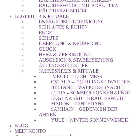
RÄUCHERWERKE MIT KRÄUTERN
RÄUCHERZUBEHÖR
BEGLEITER & RITUALE
ENERGETISCHE REINIGUNG
SCHLAFEN & RUHEN
ENGEL
SCHUTZ
ÜBERGANG & NEUBEGINN
GLÜCK
HERZ & VERBINDUNG
AUSGLEICH & STABILISIERUNG
ALLTAGSBEGLEITER
JAHRESKREIS & RITUALE
IMBOLC – LICHTMESS
OSTARA – FRÜHLINGSERWACHEN
BELTANE – WALPURGISNACHT
LITHA – SOMMER SONNENWENDE
LUGHNASAD – KRÄUTERWEIHE
MABON – ERNTEDANK
SAMHAIN – GEDENKEN DER
AHNEN
YULE – WINTER SONNENWENDE
BLOG
MEIN KONTO