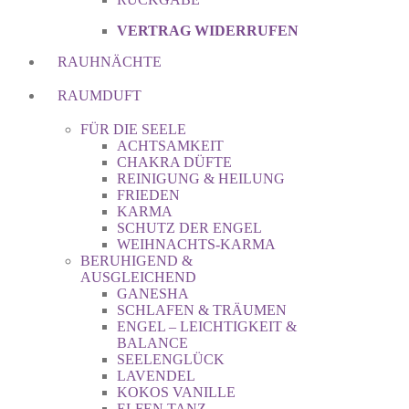
VERTRAG WIDERRUFEN
RAUHNÄCHTE
RAUMDUFT
FÜR DIE SEELE
ACHTSAMKEIT
CHAKRA DÜFTE
REINIGUNG & HEILUNG
FRIEDEN
KARMA
SCHUTZ DER ENGEL
WEIHNACHTS-KARMA
BERUHIGEND &
AUSGLEICHEND
GANESHA
SCHLAFEN & TRÄUMEN
ENGEL – LEICHTIGKEIT &
BALANCE
SEELENGLÜCK
LAVENDEL
KOKOS VANILLE
ELFEN TANZ