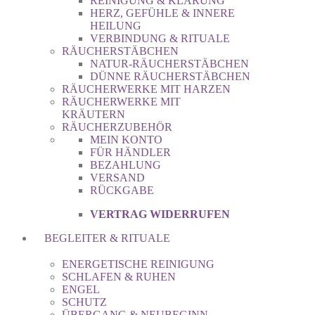
REINIGUNG & KLÄRUNG
HERZ, GEFÜHLE & INNERE
HEILUNG
VERBINDUNG & RITUALE
RÄUCHERSTÄBCHEN
NATUR-RÄUCHERSTÄBCHEN
DÜNNE RÄUCHERSTÄBCHEN
RÄUCHERWERKE MIT HARZEN
RÄUCHERWERKE MIT
KRÄUTERN
RÄUCHERZUBEHÖR
MEIN KONTO
FÜR HÄNDLER
BEZAHLUNG
VERSAND
RÜCKGABE
VERTRAG WIDERRUFEN
BEGLEITER & RITUALE
ENERGETISCHE REINIGUNG
SCHLAFEN & RUHEN
ENGEL
SCHUTZ
ÜBERGANG & NEUBEGINN