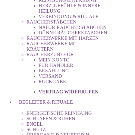
REINIGUNG & KLÄRUNG
HERZ, GEFÜHLE & INNERE
HEILUNG
VERBINDUNG & RITUALE
RÄUCHERSTÄBCHEN
NATUR-RÄUCHERSTÄBCHEN
DÜNNE RÄUCHERSTÄBCHEN
RÄUCHERWERKE MIT HARZEN
RÄUCHERWERKE MIT
KRÄUTERN
RÄUCHERZUBEHÖR
MEIN KONTO
FÜR HÄNDLER
BEZAHLUNG
VERSAND
RÜCKGABE
VERTRAG WIDERRUFEN
BEGLEITER & RITUALE
ENERGETISCHE REINIGUNG
SCHLAFEN & RUHEN
ENGEL
SCHUTZ
ÜBERGANG & NEUBEGINN