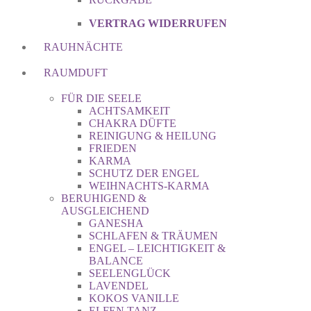
VERTRAG WIDERRUFEN
RAUHNÄCHTE
RAUMDUFT
FÜR DIE SEELE
ACHTSAMKEIT
CHAKRA DÜFTE
REINIGUNG & HEILUNG
FRIEDEN
KARMA
SCHUTZ DER ENGEL
WEIHNACHTS-KARMA
BERUHIGEND &
AUSGLEICHEND
GANESHA
SCHLAFEN & TRÄUMEN
ENGEL – LEICHTIGKEIT &
BALANCE
SEELENGLÜCK
LAVENDEL
KOKOS VANILLE
ELFEN TANZ