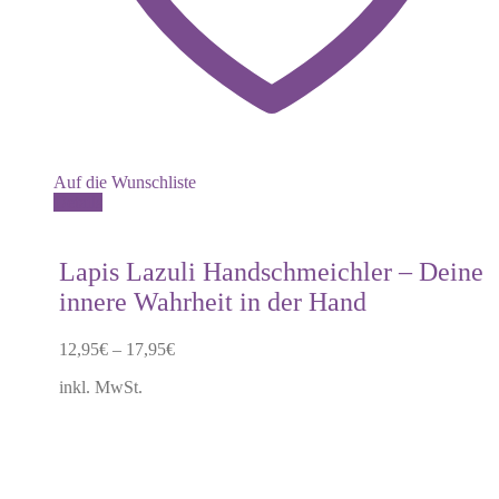
Auf die Wunschliste
Dieses
Details
Produkt
weist
mehrere
Lapis Lazuli Handschmeichler – Deine
Varianten
innere Wahrheit in der Hand
auf.
Die
Optionen
12,95
€
–
17,95
€
können
auf
inkl. MwSt.
der
Produktseite
gewählt
werden