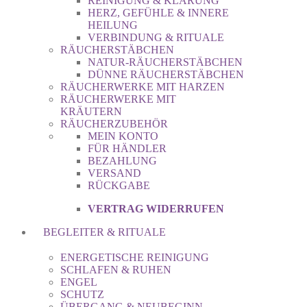
REINIGUNG & KLÄRUNG
HERZ, GEFÜHLE & INNERE
HEILUNG
VERBINDUNG & RITUALE
RÄUCHERSTÄBCHEN
NATUR-RÄUCHERSTÄBCHEN
DÜNNE RÄUCHERSTÄBCHEN
RÄUCHERWERKE MIT HARZEN
RÄUCHERWERKE MIT
KRÄUTERN
RÄUCHERZUBEHÖR
MEIN KONTO
FÜR HÄNDLER
BEZAHLUNG
VERSAND
RÜCKGABE
VERTRAG WIDERRUFEN
BEGLEITER & RITUALE
ENERGETISCHE REINIGUNG
SCHLAFEN & RUHEN
ENGEL
SCHUTZ
ÜBERGANG & NEUBEGINN