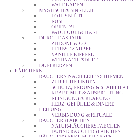
WALDBADEN
MYSTISCH & SINNLICH
LOTUSBLÜTE
ROSE
ORIENTAL
PATCHOULI & HANF
DURCH DAS JAHR
ZITRONE & CO
HERBST ZAUBER
VANILLE KIPFERL
WEIHNACHTSDUFT
DUFTKERZEN
RÄUCHERN
RÄUCHERN NACH LEBENSTHEMEN
ZUR RUHE FINDEN
SCHUTZ, ERDUNG & STABILITÄT
KRAFT, MUT & AUSRICHTUNG
REINIGUNG & KLÄRUNG
HERZ, GEFÜHLE & INNERE
HEILUNG
VERBINDUNG & RITUALE
RÄUCHERSTÄBCHEN
NATUR-RÄUCHERSTÄBCHEN
DÜNNE RÄUCHERSTÄBCHEN
RÄUCHERWERKE MIT HARZEN