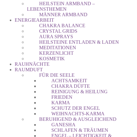
HEILSTEIN ARMBAND –
LEBENSTHEMEN
MÄNNER ARMBAND
ENERGIEARBEIT
CHAKRA BALANCE
CRYSTAL GRIDS
AURA SPRAYS
HEILSTEINE ENTLADEN & LADEN
MEDITATIONEN
KERZENLICHT
KOSMETIK
RAUHNÄCHTE
RAUMDUFT
FÜR DIE SEELE
ACHTSAMKEIT
CHAKRA DÜFTE
REINIGUNG & HEILUNG
FRIEDEN
KARMA
SCHUTZ DER ENGEL
WEIHNACHTS-KARMA
BERUHIGEND & AUSGLEICHEND
GANESHA
SCHLAFEN & TRÄUMEN
ENGEL – LEICHTIGKEIT &