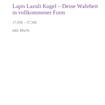
mehrere
Lapis Lazuli Kugel – Deine Wahrheit
Varianten
in vollkommener Form
auf.
Die
Optionen
17,95
€
–
37,50
€
können
auf
inkl. MwSt.
der
Produktseite
gewählt
werden