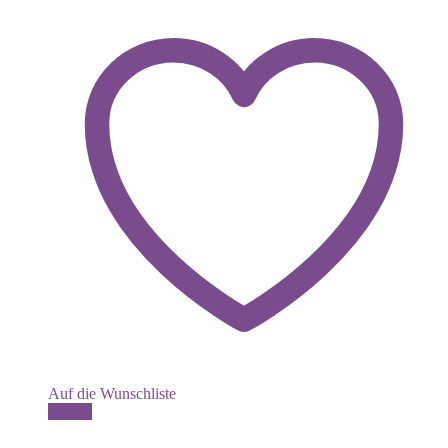
Auf die Wunschliste
Dieses
Details
Produkt
weist