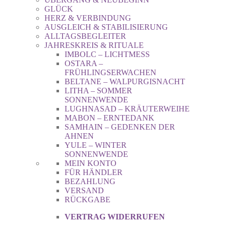
GLÜCK
HERZ & VERBINDUNG
AUSGLEICH & STABILISIERUNG
ALLTAGSBEGLEITER
JAHRESKREIS & RITUALE
IMBOLC – LICHTMESS
OSTARA –
FRÜHLINGSERWACHEN
BELTANE – WALPURGISNACHT
LITHA – SOMMER
SONNENWENDE
LUGHNASAD – KRÄUTERWEIHE
MABON – ERNTEDANK
SAMHAIN – GEDENKEN DER
AHNEN
YULE – WINTER
SONNENWENDE
MEIN KONTO
FÜR HÄNDLER
BEZAHLUNG
VERSAND
RÜCKGABE
VERTRAG WIDERRUFEN