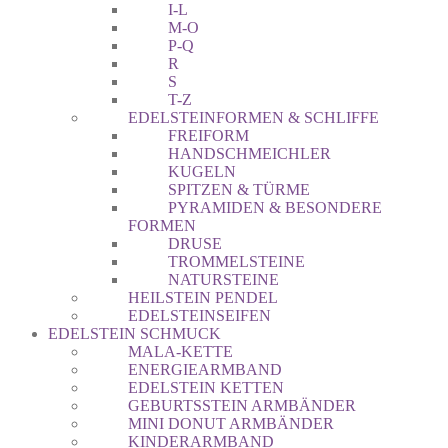
I-L
M-O
P-Q
R
S
T-Z
EDELSTEINFORMEN & SCHLIFFE
FREIFORM
HANDSCHMEICHLER
KUGELN
SPITZEN & TÜRME
PYRAMIDEN & BESONDERE
FORMEN
DRUSE
TROMMELSTEINE
NATURSTEINE
HEILSTEIN PENDEL
EDELSTEINSEIFEN
EDELSTEIN SCHMUCK
MALA-KETTE
ENERGIEARMBAND
EDELSTEIN KETTEN
GEBURTSSTEIN ARMBÄNDER
MINI DONUT ARMBÄNDER
KINDERARMBAND