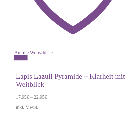
Auf die Wunschliste
Dieses
Details
Produkt
weist
mehrere
Lapis Lazuli Pyramide – Klarheit mit
Varianten
Weitblick
auf.
Die
Optionen
17,95
€
–
22,95
€
können
auf
inkl. MwSt.
der
Produktseite
gewählt
werden