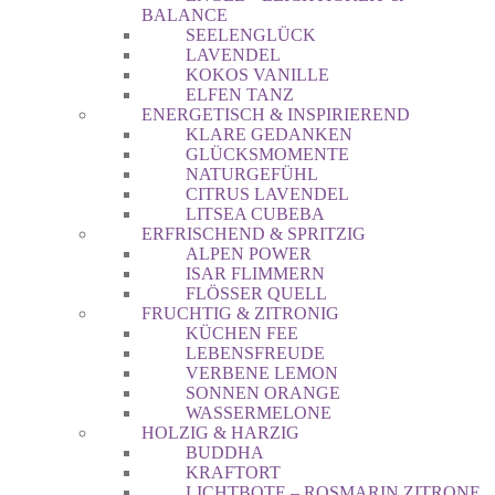
BALANCE
SEELENGLÜCK
LAVENDEL
KOKOS VANILLE
ELFEN TANZ
ENERGETISCH & INSPIRIEREND
KLARE GEDANKEN
GLÜCKSMOMENTE
NATURGEFÜHL
CITRUS LAVENDEL
LITSEA CUBEBA
ERFRISCHEND & SPRITZIG
ALPEN POWER
ISAR FLIMMERN
FLÖSSER QUELL
FRUCHTIG & ZITRONIG
KÜCHEN FEE
LEBENSFREUDE
VERBENE LEMON
SONNEN ORANGE
WASSERMELONE
HOLZIG & HARZIG
BUDDHA
KRAFTORT
LICHTBOTE – ROSMARIN ZITRONE