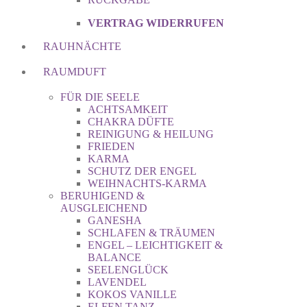
VERTRAG WIDERRUFEN
RAUHNÄCHTE
RAUMDUFT
FÜR DIE SEELE
ACHTSAMKEIT
CHAKRA DÜFTE
REINIGUNG & HEILUNG
FRIEDEN
KARMA
SCHUTZ DER ENGEL
WEIHNACHTS-KARMA
BERUHIGEND &
AUSGLEICHEND
GANESHA
SCHLAFEN & TRÄUMEN
ENGEL – LEICHTIGKEIT &
BALANCE
SEELENGLÜCK
LAVENDEL
KOKOS VANILLE
ELFEN TANZ