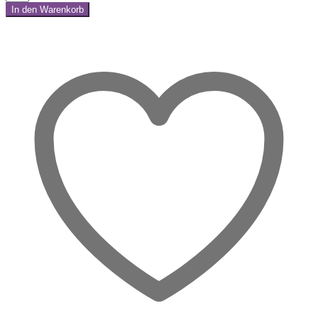
Lazuli
In den Warenkorb
Türmchen
Share:
–
Deine
Stimme
darf
leuchten
Menge