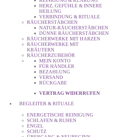
REINIGUNG & KLÄRUNG
HERZ, GEFÜHLE & INNERE
HEILUNG
VERBINDUNG & RITUALE
RÄUCHERSTÄBCHEN
NATUR-RÄUCHERSTÄBCHEN
DÜNNE RÄUCHERSTÄBCHEN
RÄUCHERWERKE MIT HARZEN
RÄUCHERWERKE MIT
KRÄUTERN
RÄUCHERZUBEHÖR
MEIN KONTO
FÜR HÄNDLER
BEZAHLUNG
VERSAND
RÜCKGABE
VERTRAG WIDERRUFEN
BEGLEITER & RITUALE
ENERGETISCHE REINIGUNG
SCHLAFEN & RUHEN
ENGEL
SCHUTZ
ÜBERGANG & NEUBEGINN