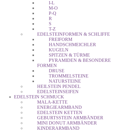
I-L
M-O
P-Q
R
S
T-Z
EDELSTEINFORMEN & SCHLIFFE
FREIFORM
HANDSCHMEICHLER
KUGELN
SPITZEN & TÜRME
PYRAMIDEN & BESONDERE
FORMEN
DRUSE
TROMMELSTEINE
NATURSTEINE
HEILSTEIN PENDEL
EDELSTEINSEIFEN
EDELSTEIN SCHMUCK
MALA-KETTE
ENERGIEARMBAND
EDELSTEIN KETTEN
GEBURTSSTEIN ARMBÄNDER
MINI DONUT ARMBÄNDER
KINDERARMBAND