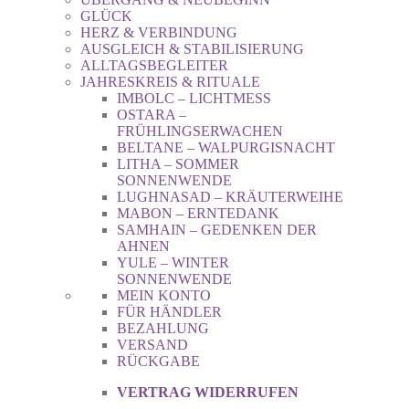
GLÜCK
HERZ & VERBINDUNG
AUSGLEICH & STABILISIERUNG
ALLTAGSBEGLEITER
JAHRESKREIS & RITUALE
IMBOLC – LICHTMESS
OSTARA –
FRÜHLINGSERWACHEN
BELTANE – WALPURGISNACHT
LITHA – SOMMER
SONNENWENDE
LUGHNASAD – KRÄUTERWEIHE
MABON – ERNTEDANK
SAMHAIN – GEDENKEN DER
AHNEN
YULE – WINTER
SONNENWENDE
MEIN KONTO
FÜR HÄNDLER
BEZAHLUNG
VERSAND
RÜCKGABE
VERTRAG WIDERRUFEN