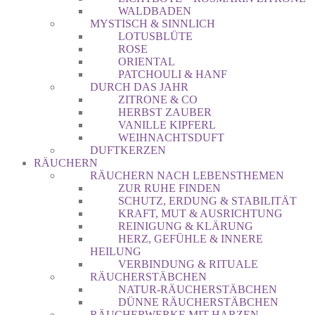
WALDBADEN
MYSTISCH & SINNLICH
LOTUSBLÜTE
ROSE
ORIENTAL
PATCHOULI & HANF
DURCH DAS JAHR
ZITRONE & CO
HERBST ZAUBER
VANILLE KIPFERL
WEIHNACHTSDUFT
DUFTKERZEN
RÄUCHERN
RÄUCHERN NACH LEBENSTHEMEN
ZUR RUHE FINDEN
SCHUTZ, ERDUNG & STABILITÄT
KRAFT, MUT & AUSRICHTUNG
REINIGUNG & KLÄRUNG
HERZ, GEFÜHLE & INNERE
HEILUNG
VERBINDUNG & RITUALE
RÄUCHERSTÄBCHEN
NATUR-RÄUCHERSTÄBCHEN
DÜNNE RÄUCHERSTÄBCHEN
RÄUCHERWERKE MIT HARZEN