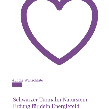
Auf die Wunschliste
Dieses
Details
Produkt
weist
mehrere
Schwarzer Turmalin Naturstein –
Varianten
Erdung für dein Energiefeld
auf.