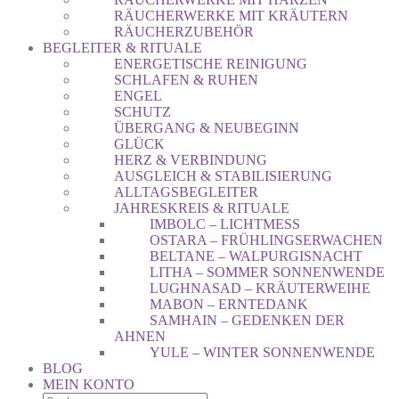
RÄUCHERWERKE MIT KRÄUTERN
RÄUCHERZUBEHÖR
BEGLEITER & RITUALE
ENERGETISCHE REINIGUNG
SCHLAFEN & RUHEN
ENGEL
SCHUTZ
ÜBERGANG & NEUBEGINN
GLÜCK
HERZ & VERBINDUNG
AUSGLEICH & STABILISIERUNG
ALLTAGSBEGLEITER
JAHRESKREIS & RITUALE
IMBOLC – LICHTMESS
OSTARA – FRÜHLINGSERWACHEN
BELTANE – WALPURGISNACHT
LITHA – SOMMER SONNENWENDE
LUGHNASAD – KRÄUTERWEIHE
MABON – ERNTEDANK
SAMHAIN – GEDENKEN DER
AHNEN
YULE – WINTER SONNENWENDE
BLOG
MEIN KONTO