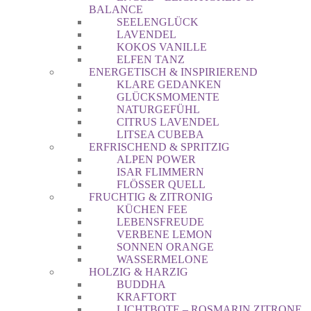
BALANCE
SEELENGLÜCK
LAVENDEL
KOKOS VANILLE
ELFEN TANZ
ENERGETISCH & INSPIRIEREND
KLARE GEDANKEN
GLÜCKSMOMENTE
NATURGEFÜHL
CITRUS LAVENDEL
LITSEA CUBEBA
ERFRISCHEND & SPRITZIG
ALPEN POWER
ISAR FLIMMERN
FLÖSSER QUELL
FRUCHTIG & ZITRONIG
KÜCHEN FEE
LEBENSFREUDE
VERBENE LEMON
SONNEN ORANGE
WASSERMELONE
HOLZIG & HARZIG
BUDDHA
KRAFTORT
LICHTBOTE – ROSMARIN ZITRONE