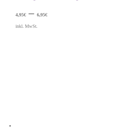
Die
Optionen
–
können
4,95
€
6,95
€
auf
der
inkl. MwSt.
Produktseite
gewählt
werden