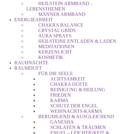
HEILSTEIN ARMBAND –
LEBENSTHEMEN
MÄNNER ARMBAND
ENERGIEARBEIT
CHAKRA BALANCE
CRYSTAL GRIDS
AURA SPRAYS
HEILSTEINE ENTLADEN & LADEN
MEDITATIONEN
KERZENLICHT
KOSMETIK
RAUHNÄCHTE
RAUMDUFT
FÜR DIE SEELE
ACHTSAMKEIT
CHAKRA DÜFTE
REINIGUNG & HEILUNG
FRIEDEN
KARMA
SCHUTZ DER ENGEL
WEIHNACHTS-KARMA
BERUHIGEND & AUSGLEICHEND
GANESHA
SCHLAFEN & TRÄUMEN
ENGEL – LEICHTIGKEIT &