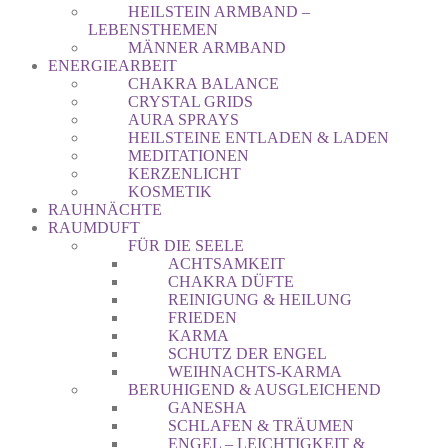
HEILSTEIN ARMBAND –
LEBENSTHEMEN
MÄNNER ARMBAND
ENERGIEARBEIT
CHAKRA BALANCE
CRYSTAL GRIDS
AURA SPRAYS
HEILSTEINE ENTLADEN & LADEN
MEDITATIONEN
KERZENLICHT
KOSMETIK
RAUHNÄCHTE
RAUMDUFT
FÜR DIE SEELE
ACHTSAMKEIT
CHAKRA DÜFTE
REINIGUNG & HEILUNG
FRIEDEN
KARMA
SCHUTZ DER ENGEL
WEIHNACHTS-KARMA
BERUHIGEND & AUSGLEICHEND
GANESHA
SCHLAFEN & TRÄUMEN
ENGEL – LEICHTIGKEIT &