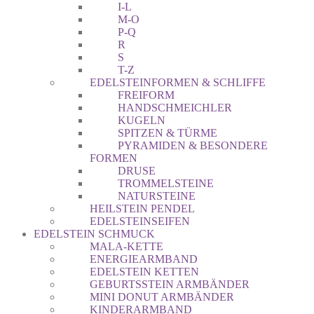
I-L
M-O
P-Q
R
S
T-Z
EDELSTEINFORMEN & SCHLIFFE
FREIFORM
HANDSCHMEICHLER
KUGELN
SPITZEN & TÜRME
PYRAMIDEN & BESONDERE
FORMEN
DRUSE
TROMMELSTEINE
NATURSTEINE
HEILSTEIN PENDEL
EDELSTEINSEIFEN
EDELSTEIN SCHMUCK
MALA-KETTE
ENERGIEARMBAND
EDELSTEIN KETTEN
GEBURTSSTEIN ARMBÄNDER
MINI DONUT ARMBÄNDER
KINDERARMBAND