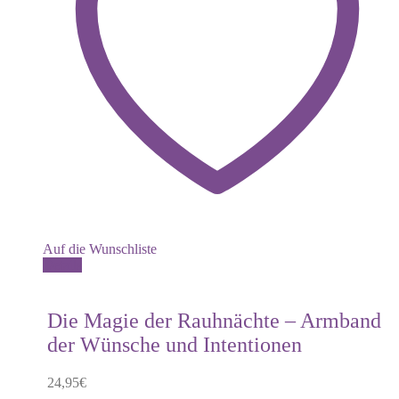
Auf die Wunschliste
Dieses
Details
Produkt
weist
mehrere
Die Magie der Rauhnächte – Armband
Varianten
der Wünsche und Intentionen
auf.
Die
Optionen
24,95
€
können