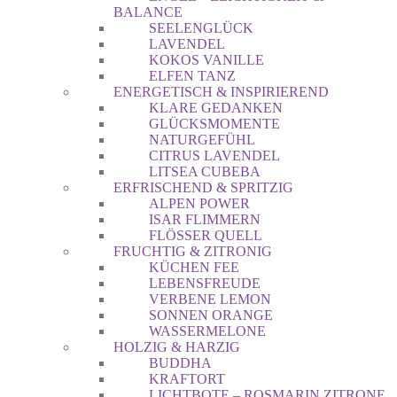
BALANCE
SEELENGLÜCK
LAVENDEL
KOKOS VANILLE
ELFEN TANZ
ENERGETISCH & INSPIRIEREND
KLARE GEDANKEN
GLÜCKSMOMENTE
NATURGEFÜHL
CITRUS LAVENDEL
LITSEA CUBEBA
ERFRISCHEND & SPRITZIG
ALPEN POWER
ISAR FLIMMERN
FLÖSSER QUELL
FRUCHTIG & ZITRONIG
KÜCHEN FEE
LEBENSFREUDE
VERBENE LEMON
SONNEN ORANGE
WASSERMELONE
HOLZIG & HARZIG
BUDDHA
KRAFTORT
LICHTBOTE – ROSMARIN ZITRONE