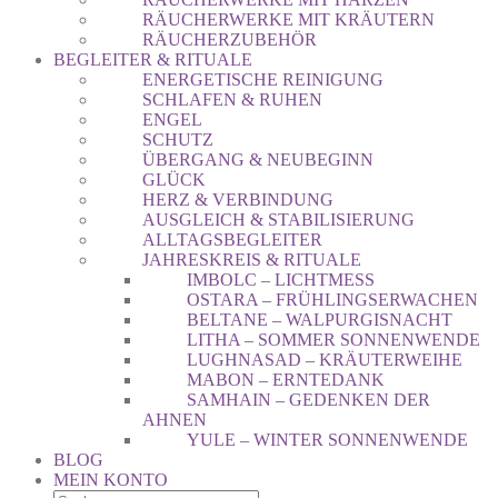
RÄUCHERWERKE MIT KRÄUTERN
RÄUCHERZUBEHÖR
BEGLEITER & RITUALE
ENERGETISCHE REINIGUNG
SCHLAFEN & RUHEN
ENGEL
SCHUTZ
ÜBERGANG & NEUBEGINN
GLÜCK
HERZ & VERBINDUNG
AUSGLEICH & STABILISIERUNG
ALLTAGSBEGLEITER
JAHRESKREIS & RITUALE
IMBOLC – LICHTMESS
OSTARA – FRÜHLINGSERWACHEN
BELTANE – WALPURGISNACHT
LITHA – SOMMER SONNENWENDE
LUGHNASAD – KRÄUTERWEIHE
MABON – ERNTEDANK
SAMHAIN – GEDENKEN DER
AHNEN
YULE – WINTER SONNENWENDE
BLOG
MEIN KONTO