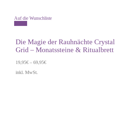
Auf die Wunschliste
Dieses
Details
Produkt
weist
mehrere
Die Magie der Rauhnächte Crystal
Varianten
Grid – Monatssteine & Ritualbrett
auf.
Die
Optionen
19,95
€
–
69,95
€
können
auf
inkl. MwSt.
der
Produktseite
gewählt
werden