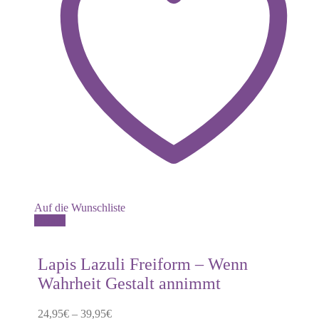
Auf die Wunschliste
Dieses
Details
Produkt
weist
mehrere
Lapis Lazuli Freiform – Wenn
Varianten
Wahrheit Gestalt annimmt
auf.
Die
Optionen
24,95
€
–
39,95
€