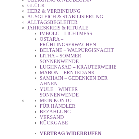
GLÜCK
HERZ & VERBINDUNG
AUSGLEICH & STABILISIERUNG
ALLTAGSBEGLEITER
JAHRESKREIS & RITUALE
IMBOLC – LICHTMESS
OSTARA –
FRÜHLINGSERWACHEN
BELTANE – WALPURGISNACHT
LITHA – SOMMER
SONNENWENDE
LUGHNASAD – KRÄUTERWEIHE
MABON – ERNTEDANK
SAMHAIN – GEDENKEN DER
AHNEN
YULE – WINTER
SONNENWENDE
MEIN KONTO
FÜR HÄNDLER
BEZAHLUNG
VERSAND
RÜCKGABE
VERTRAG WIDERRUFEN