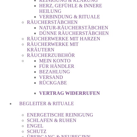
REINIGUNG & KLÄRUNG
HERZ, GEFÜHLE & INNERE
HEILUNG
VERBINDUNG & RITUALE
RÄUCHERSTÄBCHEN
NATUR-RÄUCHERSTÄBCHEN
DÜNNE RÄUCHERSTÄBCHEN
RÄUCHERWERKE MIT HARZEN
RÄUCHERWERKE MIT
KRÄUTERN
RÄUCHERZUBEHÖR
MEIN KONTO
FÜR HÄNDLER
BEZAHLUNG
VERSAND
RÜCKGABE
VERTRAG WIDERRUFEN
BEGLEITER & RITUALE
ENERGETISCHE REINIGUNG
SCHLAFEN & RUHEN
ENGEL
SCHUTZ
ÜBERGANG & NEUBEGINN