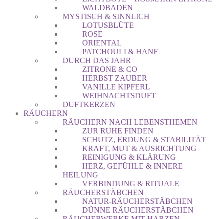
WALDBADEN
MYSTISCH & SINNLICH
LOTUSBLÜTE
ROSE
ORIENTAL
PATCHOULI & HANF
DURCH DAS JAHR
ZITRONE & CO
HERBST ZAUBER
VANILLE KIPFERL
WEIHNACHTSDUFT
DUFTKERZEN
RÄUCHERN
RÄUCHERN NACH LEBENSTHEMEN
ZUR RUHE FINDEN
SCHUTZ, ERDUNG & STABILITÄT
KRAFT, MUT & AUSRICHTUNG
REINIGUNG & KLÄRUNG
HERZ, GEFÜHLE & INNERE
HEILUNG
VERBINDUNG & RITUALE
RÄUCHERSTÄBCHEN
NATUR-RÄUCHERSTÄBCHEN
DÜNNE RÄUCHERSTÄBCHEN
RÄUCHERWERKE MIT HARZEN