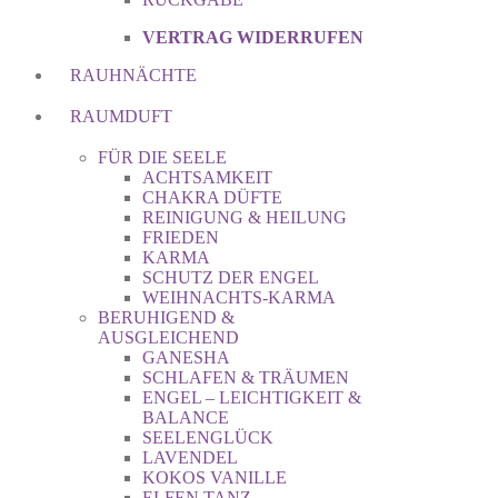
VERTRAG WIDERRUFEN
RAUHNÄCHTE
RAUMDUFT
FÜR DIE SEELE
ACHTSAMKEIT
CHAKRA DÜFTE
REINIGUNG & HEILUNG
FRIEDEN
KARMA
SCHUTZ DER ENGEL
WEIHNACHTS-KARMA
BERUHIGEND &
AUSGLEICHEND
GANESHA
SCHLAFEN & TRÄUMEN
ENGEL – LEICHTIGKEIT &
BALANCE
SEELENGLÜCK
LAVENDEL
KOKOS VANILLE
ELFEN TANZ