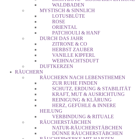
WALDBADEN
MYSTISCH & SINNLICH
LOTUSBLÜTE
ROSE
ORIENTAL
PATCHOULI & HANF
DURCH DAS JAHR
ZITRONE & CO
HERBST ZAUBER
VANILLE KIPFERL
WEIHNACHTSDUFT
DUFTKERZEN
RÄUCHERN
RÄUCHERN NACH LEBENSTHEMEN
ZUR RUHE FINDEN
SCHUTZ, ERDUNG & STABILITÄT
KRAFT, MUT & AUSRICHTUNG
REINIGUNG & KLÄRUNG
HERZ, GEFÜHLE & INNERE
HEILUNG
VERBINDUNG & RITUALE
RÄUCHERSTÄBCHEN
NATUR-RÄUCHERSTÄBCHEN
DÜNNE RÄUCHERSTÄBCHEN
RÄUCHERWERKE MIT HARZEN