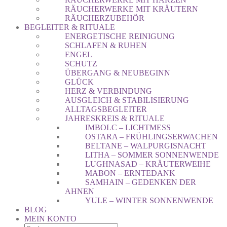
RÄUCHERWERKE MIT KRÄUTERN
RÄUCHERZUBEHÖR
BEGLEITER & RITUALE
ENERGETISCHE REINIGUNG
SCHLAFEN & RUHEN
ENGEL
SCHUTZ
ÜBERGANG & NEUBEGINN
GLÜCK
HERZ & VERBINDUNG
AUSGLEICH & STABILISIERUNG
ALLTAGSBEGLEITER
JAHRESKREIS & RITUALE
IMBOLC – LICHTMESS
OSTARA – FRÜHLINGSERWACHEN
BELTANE – WALPURGISNACHT
LITHA – SOMMER SONNENWENDE
LUGHNASAD – KRÄUTERWEIHE
MABON – ERNTEDANK
SAMHAIN – GEDENKEN DER
AHNEN
YULE – WINTER SONNENWENDE
BLOG
MEIN KONTO