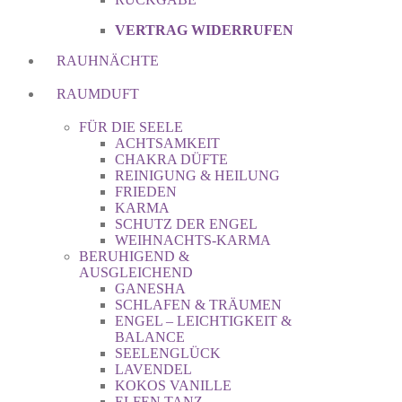
VERTRAG WIDERRUFEN
RAUHNÄCHTE
RAUMDUFT
FÜR DIE SEELE
ACHTSAMKEIT
CHAKRA DÜFTE
REINIGUNG & HEILUNG
FRIEDEN
KARMA
SCHUTZ DER ENGEL
WEIHNACHTS-KARMA
BERUHIGEND &
AUSGLEICHEND
GANESHA
SCHLAFEN & TRÄUMEN
ENGEL – LEICHTIGKEIT &
BALANCE
SEELENGLÜCK
LAVENDEL
KOKOS VANILLE
ELFEN TANZ