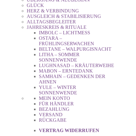
GLÜCK
HERZ & VERBINDUNG
AUSGLEICH & STABILISIERUNG
ALLTAGSBEGLEITER
JAHRESKREIS & RITUALE
IMBOLC – LICHTMESS
OSTARA –
FRÜHLINGSERWACHEN
BELTANE – WALPURGISNACHT
LITHA – SOMMER
SONNENWENDE
LUGHNASAD – KRÄUTERWEIHE
MABON – ERNTEDANK
SAMHAIN – GEDENKEN DER
AHNEN
YULE – WINTER
SONNENWENDE
MEIN KONTO
FÜR HÄNDLER
BEZAHLUNG
VERSAND
RÜCKGABE
VERTRAG WIDERRUFEN