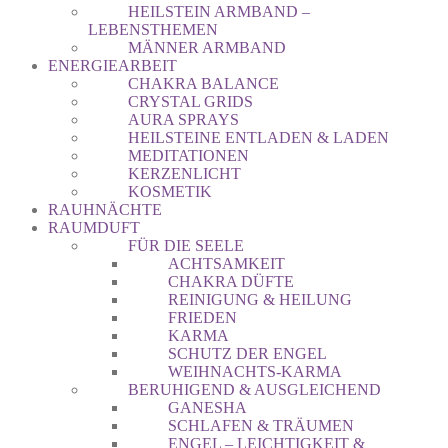
HEILSTEIN ARMBAND –
LEBENSTHEMEN
MÄNNER ARMBAND
ENERGIEARBEIT
CHAKRA BALANCE
CRYSTAL GRIDS
AURA SPRAYS
HEILSTEINE ENTLADEN & LADEN
MEDITATIONEN
KERZENLICHT
KOSMETIK
RAUHNÄCHTE
RAUMDUFT
FÜR DIE SEELE
ACHTSAMKEIT
CHAKRA DÜFTE
REINIGUNG & HEILUNG
FRIEDEN
KARMA
SCHUTZ DER ENGEL
WEIHNACHTS-KARMA
BERUHIGEND & AUSGLEICHEND
GANESHA
SCHLAFEN & TRÄUMEN
ENGEL – LEICHTIGKEIT &