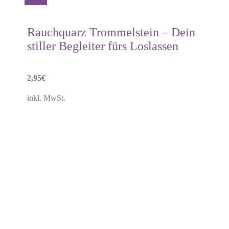
Dieses
Details
Produkt
weist
mehrere
Rauchquarz Trommelstein – Dein
Varianten
stiller Begleiter fürs Loslassen
auf.
Die
Optionen
können
2,95
€
auf
der
inkl. MwSt.
Produktseite
gewählt
werden