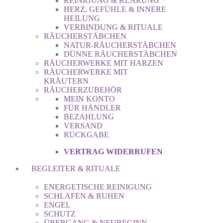
REINIGUNG & KLÄRUNG
HERZ, GEFÜHLE & INNERE
HEILUNG
VERBINDUNG & RITUALE
RÄUCHERSTÄBCHEN
NATUR-RÄUCHERSTÄBCHEN
DÜNNE RÄUCHERSTÄBCHEN
RÄUCHERWERKE MIT HARZEN
RÄUCHERWERKE MIT
KRÄUTERN
RÄUCHERZUBEHÖR
MEIN KONTO
FÜR HÄNDLER
BEZAHLUNG
VERSAND
RÜCKGABE
VERTRAG WIDERRUFEN
BEGLEITER & RITUALE
ENERGETISCHE REINIGUNG
SCHLAFEN & RUHEN
ENGEL
SCHUTZ
ÜBERGANG & NEUBEGINN