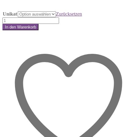
Unikat
Zurücksetzen
Lapis
Lazuli
In den Warenkorb
Turm
Share:
–
Dein
Leuchtturm
für
innere
Wahrheit
Menge