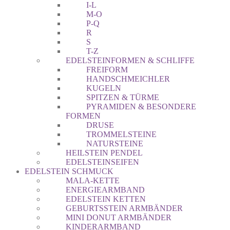
I-L
M-O
P-Q
R
S
T-Z
EDELSTEINFORMEN & SCHLIFFE
FREIFORM
HANDSCHMEICHLER
KUGELN
SPITZEN & TÜRME
PYRAMIDEN & BESONDERE
FORMEN
DRUSE
TROMMELSTEINE
NATURSTEINE
HEILSTEIN PENDEL
EDELSTEINSEIFEN
EDELSTEIN SCHMUCK
MALA-KETTE
ENERGIEARMBAND
EDELSTEIN KETTEN
GEBURTSSTEIN ARMBÄNDER
MINI DONUT ARMBÄNDER
KINDERARMBAND