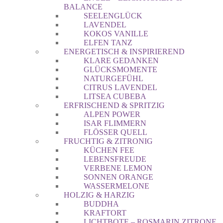
BALANCE
SEELENGLÜCK
LAVENDEL
KOKOS VANILLE
ELFEN TANZ
ENERGETISCH & INSPIRIEREND
KLARE GEDANKEN
GLÜCKSMOMENTE
NATURGEFÜHL
CITRUS LAVENDEL
LITSEA CUBEBA
ERFRISCHEND & SPRITZIG
ALPEN POWER
ISAR FLIMMERN
FLÖSSER QUELL
FRUCHTIG & ZITRONIG
KÜCHEN FEE
LEBENSFREUDE
VERBENE LEMON
SONNEN ORANGE
WASSERMELONE
HOLZIG & HARZIG
BUDDHA
KRAFTORT
LICHTBOTE – ROSMARIN ZITRONE