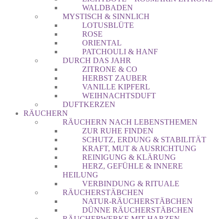
WALDBADEN
MYSTISCH & SINNLICH
LOTUSBLÜTE
ROSE
ORIENTAL
PATCHOULI & HANF
DURCH DAS JAHR
ZITRONE & CO
HERBST ZAUBER
VANILLE KIPFERL
WEIHNACHTSDUFT
DUFTKERZEN
RÄUCHERN
RÄUCHERN NACH LEBENSTHEMEN
ZUR RUHE FINDEN
SCHUTZ, ERDUNG & STABILITÄT
KRAFT, MUT & AUSRICHTUNG
REINIGUNG & KLÄRUNG
HERZ, GEFÜHLE & INNERE
HEILUNG
VERBINDUNG & RITUALE
RÄUCHERSTÄBCHEN
NATUR-RÄUCHERSTÄBCHEN
DÜNNE RÄUCHERSTÄBCHEN
RÄUCHERWERKE MIT HARZEN