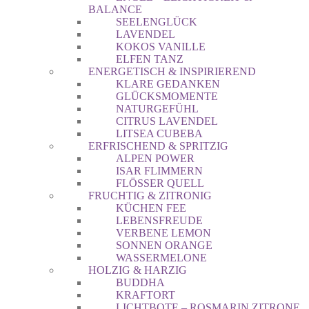
BALANCE
SEELENGLÜCK
LAVENDEL
KOKOS VANILLE
ELFEN TANZ
ENERGETISCH & INSPIRIEREND
KLARE GEDANKEN
GLÜCKSMOMENTE
NATURGEFÜHL
CITRUS LAVENDEL
LITSEA CUBEBA
ERFRISCHEND & SPRITZIG
ALPEN POWER
ISAR FLIMMERN
FLÖSSER QUELL
FRUCHTIG & ZITRONIG
KÜCHEN FEE
LEBENSFREUDE
VERBENE LEMON
SONNEN ORANGE
WASSERMELONE
HOLZIG & HARZIG
BUDDHA
KRAFTORT
LICHTBOTE – ROSMARIN ZITRONE