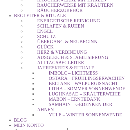
RÄUCHERWERKE MIT KRÄUTERN
RÄUCHERZUBEHÖR
BEGLEITER & RITUALE
ENERGETISCHE REINIGUNG
SCHLAFEN & RUHEN
ENGEL
SCHUTZ
ÜBERGANG & NEUBEGINN
GLÜCK
HERZ & VERBINDUNG
AUSGLEICH & STABILISIERUNG
ALLTAGSBEGLEITER
JAHRESKREIS & RITUALE
IMBOLC – LICHTMESS
OSTARA – FRÜHLINGSERWACHEN
BELTANE – WALPURGISNACHT
LITHA – SOMMER SONNENWENDE
LUGHNASAD – KRÄUTERWEIHE
MABON – ERNTEDANK
SAMHAIN – GEDENKEN DER
AHNEN
YULE – WINTER SONNENWENDE
BLOG
MEIN KONTO