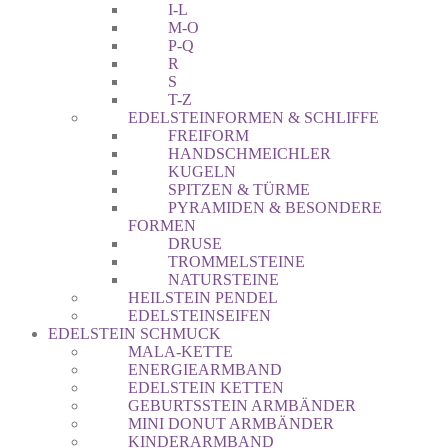
I-L
M-O
P-Q
R
S
T-Z
EDELSTEINFORMEN & SCHLIFFE
FREIFORM
HANDSCHMEICHLER
KUGELN
SPITZEN & TÜRME
PYRAMIDEN & BESONDERE
FORMEN
DRUSE
TROMMELSTEINE
NATURSTEINE
HEILSTEIN PENDEL
EDELSTEINSEIFEN
EDELSTEIN SCHMUCK
MALA-KETTE
ENERGIEARMBAND
EDELSTEIN KETTEN
GEBURTSSTEIN ARMBÄNDER
MINI DONUT ARMBÄNDER
KINDERARMBAND