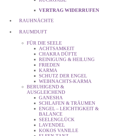
VERTRAG WIDERRUFEN
RAUHNÄCHTE
RAUMDUFT
FÜR DIE SEELE
ACHTSAMKEIT
CHAKRA DÜFTE
REINIGUNG & HEILUNG
FRIEDEN
KARMA
SCHUTZ DER ENGEL
WEIHNACHTS-KARMA
BERUHIGEND &
AUSGLEICHEND
GANESHA
SCHLAFEN & TRÄUMEN
ENGEL – LEICHTIGKEIT &
BALANCE
SEELENGLÜCK
LAVENDEL
KOKOS VANILLE
ELFEN TANZ