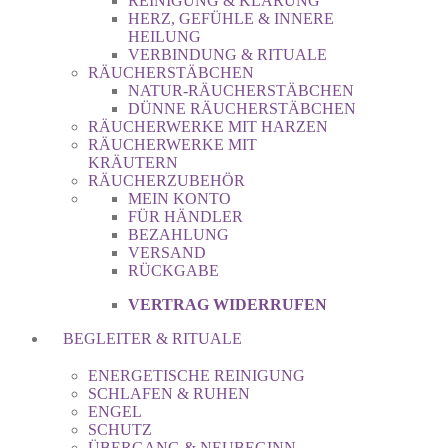
REINIGUNG & KLÄRUNG
HERZ, GEFÜHLE & INNERE
HEILUNG
VERBINDUNG & RITUALE
RÄUCHERSTÄBCHEN
NATUR-RÄUCHERSTÄBCHEN
DÜNNE RÄUCHERSTÄBCHEN
RÄUCHERWERKE MIT HARZEN
RÄUCHERWERKE MIT
KRÄUTERN
RÄUCHERZUBEHÖR
MEIN KONTO
FÜR HÄNDLER
BEZAHLUNG
VERSAND
RÜCKGABE
VERTRAG WIDERRUFEN
BEGLEITER & RITUALE
ENERGETISCHE REINIGUNG
SCHLAFEN & RUHEN
ENGEL
SCHUTZ
ÜBERGANG & NEUBEGINN