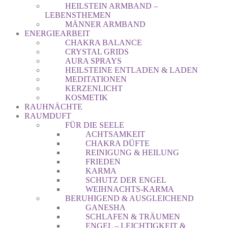
HEILSTEIN ARMBAND –
LEBENSTHEMEN
MÄNNER ARMBAND
ENERGIEARBEIT
CHAKRA BALANCE
CRYSTAL GRIDS
AURA SPRAYS
HEILSTEINE ENTLADEN & LADEN
MEDITATIONEN
KERZENLICHT
KOSMETIK
RAUHNÄCHTE
RAUMDUFT
FÜR DIE SEELE
ACHTSAMKEIT
CHAKRA DÜFTE
REINIGUNG & HEILUNG
FRIEDEN
KARMA
SCHUTZ DER ENGEL
WEIHNACHTS-KARMA
BERUHIGEND & AUSGLEICHEND
GANESHA
SCHLAFEN & TRÄUMEN
ENGEL – LEICHTIGKEIT &