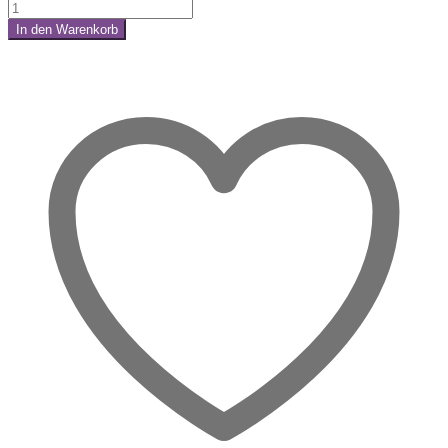
Sodalith
Naturstein
In den Warenkorb
–
Share:
Rau.
Echt.
Stark.
Menge