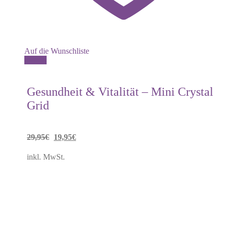
Auf die Wunschliste
Details
Gesundheit & Vitalität – Mini Crystal
Grid
Ursprünglicher
Aktueller
29,95
€
19,95
€
Preis
Preis
inkl. MwSt.
war:
ist:
29,95€
19,95€.