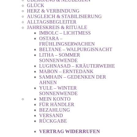
GLÜCK
HERZ & VERBINDUNG
AUSGLEICH & STABILISIERUNG
ALLTAGSBEGLEITER
JAHRESKREIS & RITUALE
IMBOLC – LICHTMESS
OSTARA –
FRÜHLINGSERWACHEN
BELTANE – WALPURGISNACHT
LITHA – SOMMER
SONNENWENDE
LUGHNASAD – KRÄUTERWEIHE
MABON – ERNTEDANK
SAMHAIN – GEDENKEN DER
AHNEN
YULE – WINTER
SONNENWENDE
MEIN KONTO
FÜR HÄNDLER
BEZAHLUNG
VERSAND
RÜCKGABE
VERTRAG WIDERRUFEN