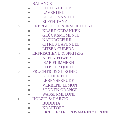
BALANCE
SEELENGLÜCK
LAVENDEL
KOKOS VANILLE
ELFEN TANZ
ENERGETISCH & INSPIRIEREND
KLARE GEDANKEN
GLÜCKSMOMENTE
NATURGEFÜHL
CITRUS LAVENDEL
LITSEA CUBEBA
ERFRISCHEND & SPRITZIG
ALPEN POWER
ISAR FLIMMERN
FLÖSSER QUELL
FRUCHTIG & ZITRONIG
KÜCHEN FEE
LEBENSFREUDE
VERBENE LEMON
SONNEN ORANGE
WASSERMELONE
HOLZIG & HARZIG
BUDDHA
KRAFTORT
LICHTBOTE – ROSMARIN ZITRONE