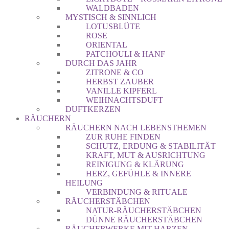
WALDBADEN
MYSTISCH & SINNLICH
LOTUSBLÜTE
ROSE
ORIENTAL
PATCHOULI & HANF
DURCH DAS JAHR
ZITRONE & CO
HERBST ZAUBER
VANILLE KIPFERL
WEIHNACHTSDUFT
DUFTKERZEN
RÄUCHERN
RÄUCHERN NACH LEBENSTHEMEN
ZUR RUHE FINDEN
SCHUTZ, ERDUNG & STABILITÄT
KRAFT, MUT & AUSRICHTUNG
REINIGUNG & KLÄRUNG
HERZ, GEFÜHLE & INNERE
HEILUNG
VERBINDUNG & RITUALE
RÄUCHERSTÄBCHEN
NATUR-RÄUCHERSTÄBCHEN
DÜNNE RÄUCHERSTÄBCHEN
RÄUCHERWERKE MIT HARZEN