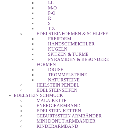
I-L
M-O
P-Q
R
S
T-Z
EDELSTEINFORMEN & SCHLIFFE
FREIFORM
HANDSCHMEICHLER
KUGELN
SPITZEN & TÜRME
PYRAMIDEN & BESONDERE
FORMEN
DRUSE
TROMMELSTEINE
NATURSTEINE
HEILSTEIN PENDEL
EDELSTEINSEIFEN
EDELSTEIN SCHMUCK
MALA-KETTE
ENERGIEARMBAND
EDELSTEIN KETTEN
GEBURTSSTEIN ARMBÄNDER
MINI DONUT ARMBÄNDER
KINDERARMBAND