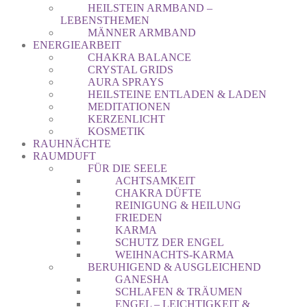
HEILSTEIN ARMBAND –
LEBENSTHEMEN
MÄNNER ARMBAND
ENERGIEARBEIT
CHAKRA BALANCE
CRYSTAL GRIDS
AURA SPRAYS
HEILSTEINE ENTLADEN & LADEN
MEDITATIONEN
KERZENLICHT
KOSMETIK
RAUHNÄCHTE
RAUMDUFT
FÜR DIE SEELE
ACHTSAMKEIT
CHAKRA DÜFTE
REINIGUNG & HEILUNG
FRIEDEN
KARMA
SCHUTZ DER ENGEL
WEIHNACHTS-KARMA
BERUHIGEND & AUSGLEICHEND
GANESHA
SCHLAFEN & TRÄUMEN
ENGEL – LEICHTIGKEIT &