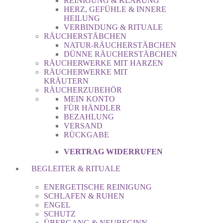
REINIGUNG & KLÄRUNG
HERZ, GEFÜHLE & INNERE
HEILUNG
VERBINDUNG & RITUALE
RÄUCHERSTÄBCHEN
NATUR-RÄUCHERSTÄBCHEN
DÜNNE RÄUCHERSTÄBCHEN
RÄUCHERWERKE MIT HARZEN
RÄUCHERWERKE MIT
KRÄUTERN
RÄUCHERZUBEHÖR
MEIN KONTO
FÜR HÄNDLER
BEZAHLUNG
VERSAND
RÜCKGABE
VERTRAG WIDERRUFEN
BEGLEITER & RITUALE
ENERGETISCHE REINIGUNG
SCHLAFEN & RUHEN
ENGEL
SCHUTZ
ÜBERGANG & NEUBEGINN