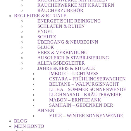
RÄUCHERWERKE MIT KRÄUTERN
RÄUCHERZUBEHÖR
BEGLEITER & RITUALE
ENERGETISCHE REINIGUNG
SCHLAFEN & RUHEN
ENGEL
SCHUTZ
ÜBERGANG & NEUBEGINN
GLÜCK
HERZ & VERBINDUNG
AUSGLEICH & STABILISIERUNG
ALLTAGSBEGLEITER
JAHRESKREIS & RITUALE
IMBOLC – LICHTMESS
OSTARA – FRÜHLINGSERWACHEN
BELTANE – WALPURGISNACHT
LITHA – SOMMER SONNENWENDE
LUGHNASAD – KRÄUTERWEIHE
MABON – ERNTEDANK
SAMHAIN – GEDENKEN DER
AHNEN
YULE – WINTER SONNENWENDE
BLOG
MEIN KONTO