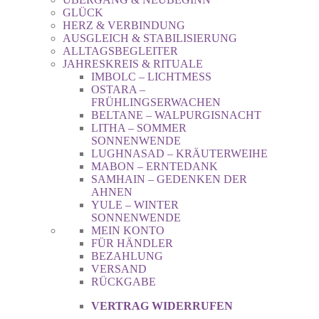
GLÜCK
HERZ & VERBINDUNG
AUSGLEICH & STABILISIERUNG
ALLTAGSBEGLEITER
JAHRESKREIS & RITUALE
IMBOLC – LICHTMESS
OSTARA –
FRÜHLINGSERWACHEN
BELTANE – WALPURGISNACHT
LITHA – SOMMER
SONNENWENDE
LUGHNASAD – KRÄUTERWEIHE
MABON – ERNTEDANK
SAMHAIN – GEDENKEN DER
AHNEN
YULE – WINTER
SONNENWENDE
MEIN KONTO
FÜR HÄNDLER
BEZAHLUNG
VERSAND
RÜCKGABE
VERTRAG WIDERRUFEN