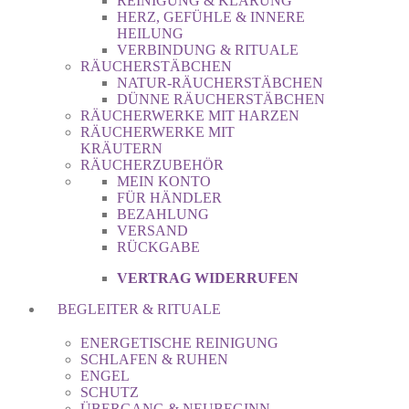
REINIGUNG & KLÄRUNG
HERZ, GEFÜHLE & INNERE
HEILUNG
VERBINDUNG & RITUALE
RÄUCHERSTÄBCHEN
NATUR-RÄUCHERSTÄBCHEN
DÜNNE RÄUCHERSTÄBCHEN
RÄUCHERWERKE MIT HARZEN
RÄUCHERWERKE MIT
KRÄUTERN
RÄUCHERZUBEHÖR
MEIN KONTO
FÜR HÄNDLER
BEZAHLUNG
VERSAND
RÜCKGABE
VERTRAG WIDERRUFEN
BEGLEITER & RITUALE
ENERGETISCHE REINIGUNG
SCHLAFEN & RUHEN
ENGEL
SCHUTZ
ÜBERGANG & NEUBEGINN