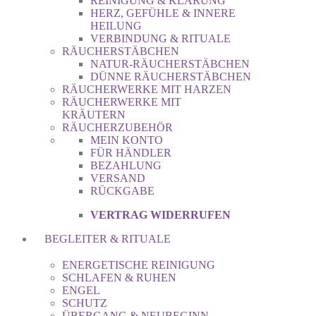
REINIGUNG & KLÄRUNG
HERZ, GEFÜHLE & INNERE
HEILUNG
VERBINDUNG & RITUALE
RÄUCHERSTÄBCHEN
NATUR-RÄUCHERSTÄBCHEN
DÜNNE RÄUCHERSTÄBCHEN
RÄUCHERWERKE MIT HARZEN
RÄUCHERWERKE MIT
KRÄUTERN
RÄUCHERZUBEHÖR
MEIN KONTO
FÜR HÄNDLER
BEZAHLUNG
VERSAND
RÜCKGABE
VERTRAG WIDERRUFEN
BEGLEITER & RITUALE
ENERGETISCHE REINIGUNG
SCHLAFEN & RUHEN
ENGEL
SCHUTZ
ÜBERGANG & NEUBEGINN