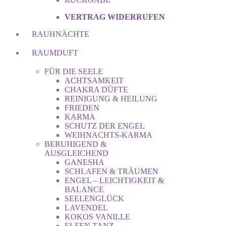
VERTRAG WIDERRUFEN
RAUHNÄCHTE
RAUMDUFT
FÜR DIE SEELE
ACHTSAMKEIT
CHAKRA DÜFTE
REINIGUNG & HEILUNG
FRIEDEN
KARMA
SCHUTZ DER ENGEL
WEIHNACHTS-KARMA
BERUHIGEND &
AUSGLEICHEND
GANESHA
SCHLAFEN & TRÄUMEN
ENGEL – LEICHTIGKEIT &
BALANCE
SEELENGLÜCK
LAVENDEL
KOKOS VANILLE
ELFEN TANZ