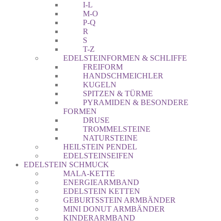
I-L
M-O
P-Q
R
S
T-Z
EDELSTEINFORMEN & SCHLIFFE
FREIFORM
HANDSCHMEICHLER
KUGELN
SPITZEN & TÜRME
PYRAMIDEN & BESONDERE
FORMEN
DRUSE
TROMMELSTEINE
NATURSTEINE
HEILSTEIN PENDEL
EDELSTEINSEIFEN
EDELSTEIN SCHMUCK
MALA-KETTE
ENERGIEARMBAND
EDELSTEIN KETTEN
GEBURTSSTEIN ARMBÄNDER
MINI DONUT ARMBÄNDER
KINDERARMBAND