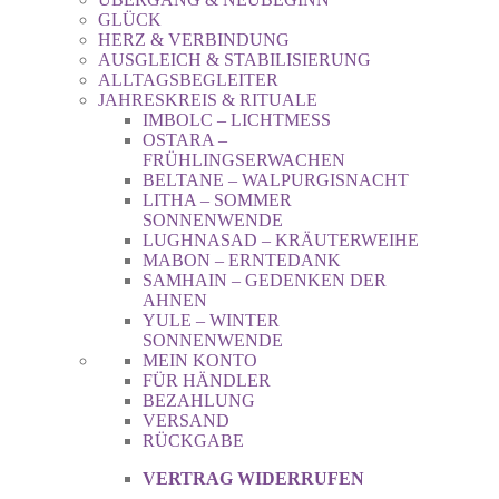
GLÜCK
HERZ & VERBINDUNG
AUSGLEICH & STABILISIERUNG
ALLTAGSBEGLEITER
JAHRESKREIS & RITUALE
IMBOLC – LICHTMESS
OSTARA –
FRÜHLINGSERWACHEN
BELTANE – WALPURGISNACHT
LITHA – SOMMER
SONNENWENDE
LUGHNASAD – KRÄUTERWEIHE
MABON – ERNTEDANK
SAMHAIN – GEDENKEN DER
AHNEN
YULE – WINTER
SONNENWENDE
MEIN KONTO
FÜR HÄNDLER
BEZAHLUNG
VERSAND
RÜCKGABE
VERTRAG WIDERRUFEN