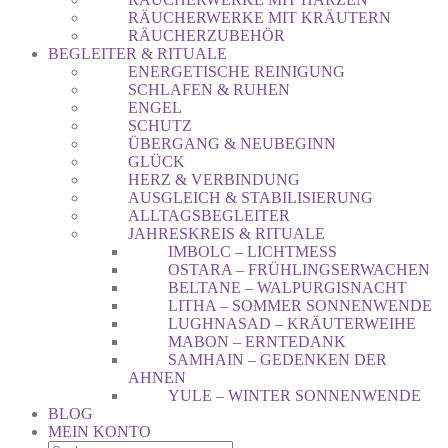
RÄUCHERWERKE MIT KRÄUTERN
RÄUCHERZUBEHÖR
BEGLEITER & RITUALE
ENERGETISCHE REINIGUNG
SCHLAFEN & RUHEN
ENGEL
SCHUTZ
ÜBERGANG & NEUBEGINN
GLÜCK
HERZ & VERBINDUNG
AUSGLEICH & STABILISIERUNG
ALLTAGSBEGLEITER
JAHRESKREIS & RITUALE
IMBOLC – LICHTMESS
OSTARA – FRÜHLINGSERWACHEN
BELTANE – WALPURGISNACHT
LITHA – SOMMER SONNENWENDE
LUGHNASAD – KRÄUTERWEIHE
MABON – ERNTEDANK
SAMHAIN – GEDENKEN DER
AHNEN
YULE – WINTER SONNENWENDE
BLOG
MEIN KONTO