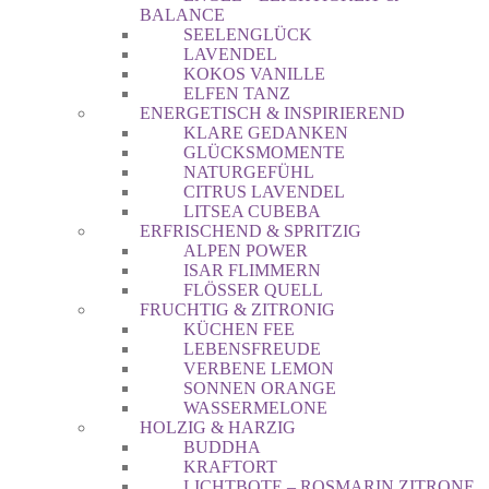
BALANCE
SEELENGLÜCK
LAVENDEL
KOKOS VANILLE
ELFEN TANZ
ENERGETISCH & INSPIRIEREND
KLARE GEDANKEN
GLÜCKSMOMENTE
NATURGEFÜHL
CITRUS LAVENDEL
LITSEA CUBEBA
ERFRISCHEND & SPRITZIG
ALPEN POWER
ISAR FLIMMERN
FLÖSSER QUELL
FRUCHTIG & ZITRONIG
KÜCHEN FEE
LEBENSFREUDE
VERBENE LEMON
SONNEN ORANGE
WASSERMELONE
HOLZIG & HARZIG
BUDDHA
KRAFTORT
LICHTBOTE – ROSMARIN ZITRONE