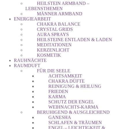
HEILSTEIN ARMBAND –
LEBENSTHEMEN
MÄNNER ARMBAND
ENERGIEARBEIT
CHAKRA BALANCE
CRYSTAL GRIDS
AURA SPRAYS
HEILSTEINE ENTLADEN & LADEN
MEDITATIONEN
KERZENLICHT
KOSMETIK
RAUHNÄCHTE
RAUMDUFT
FÜR DIE SEELE
ACHTSAMKEIT
CHAKRA DÜFTE
REINIGUNG & HEILUNG
FRIEDEN
KARMA
SCHUTZ DER ENGEL
WEIHNACHTS-KARMA
BERUHIGEND & AUSGLEICHEND
GANESHA
SCHLAFEN & TRÄUMEN
ENGEL – LEICHTIGKEIT &