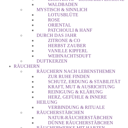
WALDBADEN
MYSTISCH & SINNLICH
LOTUSBLÜTE
ROSE
ORIENTAL
PATCHOULI & HANF
DURCH DAS JAHR
ZITRONE & CO
HERBST ZAUBER
VANILLE KIPFERL
WEIHNACHTSDUFT
DUFTKERZEN
RÄUCHERN
RÄUCHERN NACH LEBENSTHEMEN
ZUR RUHE FINDEN
SCHUTZ, ERDUNG & STABILITÄT
KRAFT, MUT & AUSRICHTUNG
REINIGUNG & KLÄRUNG
HERZ, GEFÜHLE & INNERE
HEILUNG
VERBINDUNG & RITUALE
RÄUCHERSTÄBCHEN
NATUR-RÄUCHERSTÄBCHEN
DÜNNE RÄUCHERSTÄBCHEN
RÄUCHERWERKE MIT HARZEN