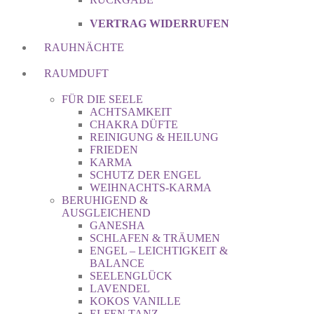
VERTRAG WIDERRUFEN
RAUHNÄCHTE
RAUMDUFT
FÜR DIE SEELE
ACHTSAMKEIT
CHAKRA DÜFTE
REINIGUNG & HEILUNG
FRIEDEN
KARMA
SCHUTZ DER ENGEL
WEIHNACHTS-KARMA
BERUHIGEND &
AUSGLEICHEND
GANESHA
SCHLAFEN & TRÄUMEN
ENGEL – LEICHTIGKEIT &
BALANCE
SEELENGLÜCK
LAVENDEL
KOKOS VANILLE
ELFEN TANZ