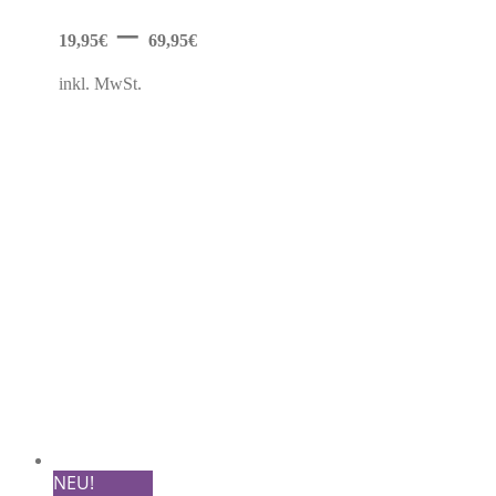
Optionen
–
können
19,95
€
69,95
€
auf
der
inkl. MwSt.
Produktseite
gewählt
werden
NEU!