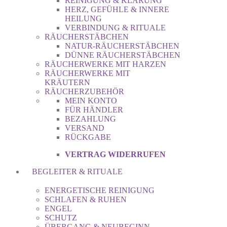
REINIGUNG & KLÄRUNG
HERZ, GEFÜHLE & INNERE
HEILUNG
VERBINDUNG & RITUALE
RÄUCHERSTÄBCHEN
NATUR-RÄUCHERSTÄBCHEN
DÜNNE RÄUCHERSTÄBCHEN
RÄUCHERWERKE MIT HARZEN
RÄUCHERWERKE MIT
KRÄUTERN
RÄUCHERZUBEHÖR
MEIN KONTO
FÜR HÄNDLER
BEZAHLUNG
VERSAND
RÜCKGABE
VERTRAG WIDERRUFEN
BEGLEITER & RITUALE
ENERGETISCHE REINIGUNG
SCHLAFEN & RUHEN
ENGEL
SCHUTZ
ÜBERGANG & NEUBEGINN