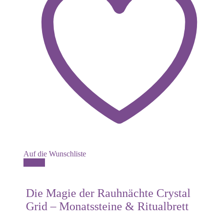
Auf die Wunschliste
Dieses
Details
Produkt
weist
mehrere
Die Magie der Rauhnächte Crystal
Varianten
Grid – Monatssteine & Ritualbrett
auf.
Die