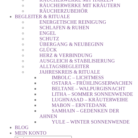
RÄUCHERWERKE MIT KRÄUTERN
RÄUCHERZUBEHÖR
BEGLEITER & RITUALE
ENERGETISCHE REINIGUNG
SCHLAFEN & RUHEN
ENGEL
SCHUTZ
ÜBERGANG & NEUBEGINN
GLÜCK
HERZ & VERBINDUNG
AUSGLEICH & STABILISIERUNG
ALLTAGSBEGLEITER
JAHRESKREIS & RITUALE
IMBOLC – LICHTMESS
OSTARA – FRÜHLINGSERWACHEN
BELTANE – WALPURGISNACHT
LITHA – SOMMER SONNENWENDE
LUGHNASAD – KRÄUTERWEIHE
MABON – ERNTEDANK
SAMHAIN – GEDENKEN DER
AHNEN
YULE – WINTER SONNENWENDE
BLOG
MEIN KONTO