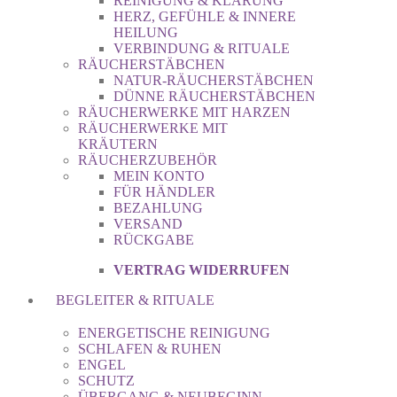
REINIGUNG & KLÄRUNG
HERZ, GEFÜHLE & INNERE
HEILUNG
VERBINDUNG & RITUALE
RÄUCHERSTÄBCHEN
NATUR-RÄUCHERSTÄBCHEN
DÜNNE RÄUCHERSTÄBCHEN
RÄUCHERWERKE MIT HARZEN
RÄUCHERWERKE MIT
KRÄUTERN
RÄUCHERZUBEHÖR
MEIN KONTO
FÜR HÄNDLER
BEZAHLUNG
VERSAND
RÜCKGABE
VERTRAG WIDERRUFEN
BEGLEITER & RITUALE
ENERGETISCHE REINIGUNG
SCHLAFEN & RUHEN
ENGEL
SCHUTZ
ÜBERGANG & NEUBEGINN