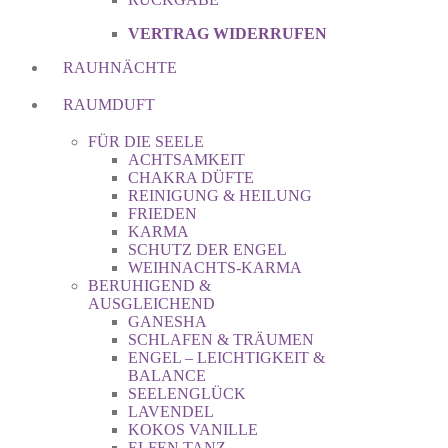
VERTRAG WIDERRUFEN
RAUHNÄCHTE
RAUMDUFT
FÜR DIE SEELE
ACHTSAMKEIT
CHAKRA DÜFTE
REINIGUNG & HEILUNG
FRIEDEN
KARMA
SCHUTZ DER ENGEL
WEIHNACHTS-KARMA
BERUHIGEND &
AUSGLEICHEND
GANESHA
SCHLAFEN & TRÄUMEN
ENGEL – LEICHTIGKEIT &
BALANCE
SEELENGLÜCK
LAVENDEL
KOKOS VANILLE
ELFEN TANZ