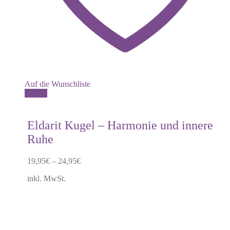
Auf die Wunschliste
Dieses
Details
Produkt
weist
mehrere
Eldarit Kugel – Harmonie und innere
Varianten
Ruhe
auf.
Die
Optionen
19,95
€
–
24,95
€
können
auf
inkl. MwSt.
der
Produktseite
gewählt
werden