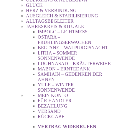
GLÜCK
HERZ & VERBINDUNG
AUSGLEICH & STABILISIERUNG
ALLTAGSBEGLEITER
JAHRESKREIS & RITUALE
IMBOLC – LICHTMESS
OSTARA –
FRÜHLINGSERWACHEN
BELTANE – WALPURGISNACHT
LITHA – SOMMER
SONNENWENDE
LUGHNASAD – KRÄUTERWEIHE
MABON – ERNTEDANK
SAMHAIN – GEDENKEN DER
AHNEN
YULE – WINTER
SONNENWENDE
MEIN KONTO
FÜR HÄNDLER
BEZAHLUNG
VERSAND
RÜCKGABE
VERTRAG WIDERRUFEN