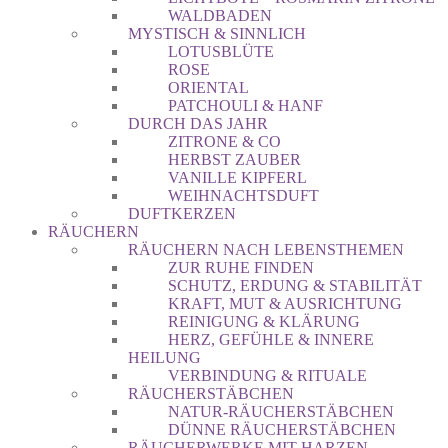
WALDBADEN
MYSTISCH & SINNLICH
LOTUSBLÜTE
ROSE
ORIENTAL
PATCHOULI & HANF
DURCH DAS JAHR
ZITRONE & CO
HERBST ZAUBER
VANILLE KIPFERL
WEIHNACHTSDUFT
DUFTKERZEN
RÄUCHERN
RÄUCHERN NACH LEBENSTHEMEN
ZUR RUHE FINDEN
SCHUTZ, ERDUNG & STABILITÄT
KRAFT, MUT & AUSRICHTUNG
REINIGUNG & KLÄRUNG
HERZ, GEFÜHLE & INNERE
HEILUNG
VERBINDUNG & RITUALE
RÄUCHERSTÄBCHEN
NATUR-RÄUCHERSTÄBCHEN
DÜNNE RÄUCHERSTÄBCHEN
RÄUCHERWERKE MIT HARZEN