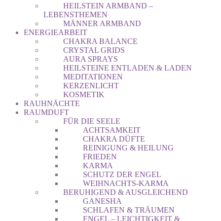
HEILSTEIN ARMBAND –
LEBENSTHEMEN
MÄNNER ARMBAND
ENERGIEARBEIT
CHAKRA BALANCE
CRYSTAL GRIDS
AURA SPRAYS
HEILSTEINE ENTLADEN & LADEN
MEDITATIONEN
KERZENLICHT
KOSMETIK
RAUHNÄCHTE
RAUMDUFT
FÜR DIE SEELE
ACHTSAMKEIT
CHAKRA DÜFTE
REINIGUNG & HEILUNG
FRIEDEN
KARMA
SCHUTZ DER ENGEL
WEIHNACHTS-KARMA
BERUHIGEND & AUSGLEICHEND
GANESHA
SCHLAFEN & TRÄUMEN
ENGEL – LEICHTIGKEIT &