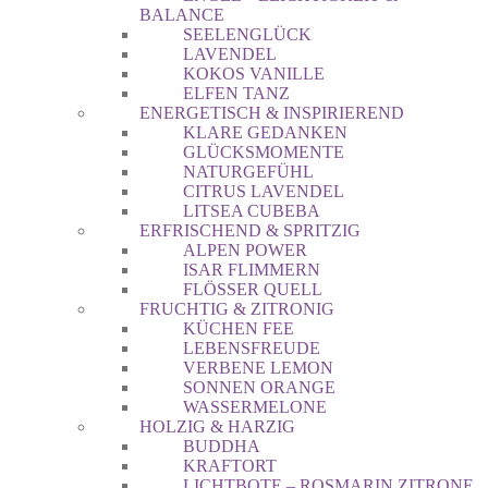
BALANCE
SEELENGLÜCK
LAVENDEL
KOKOS VANILLE
ELFEN TANZ
ENERGETISCH & INSPIRIEREND
KLARE GEDANKEN
GLÜCKSMOMENTE
NATURGEFÜHL
CITRUS LAVENDEL
LITSEA CUBEBA
ERFRISCHEND & SPRITZIG
ALPEN POWER
ISAR FLIMMERN
FLÖSSER QUELL
FRUCHTIG & ZITRONIG
KÜCHEN FEE
LEBENSFREUDE
VERBENE LEMON
SONNEN ORANGE
WASSERMELONE
HOLZIG & HARZIG
BUDDHA
KRAFTORT
LICHTBOTE – ROSMARIN ZITRONE