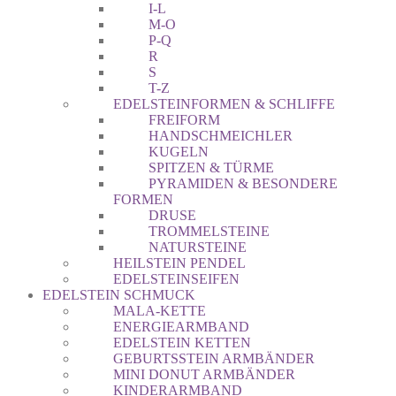
I-L
M-O
P-Q
R
S
T-Z
EDELSTEINFORMEN & SCHLIFFE
FREIFORM
HANDSCHMEICHLER
KUGELN
SPITZEN & TÜRME
PYRAMIDEN & BESONDERE
FORMEN
DRUSE
TROMMELSTEINE
NATURSTEINE
HEILSTEIN PENDEL
EDELSTEINSEIFEN
EDELSTEIN SCHMUCK
MALA-KETTE
ENERGIEARMBAND
EDELSTEIN KETTEN
GEBURTSSTEIN ARMBÄNDER
MINI DONUT ARMBÄNDER
KINDERARMBAND