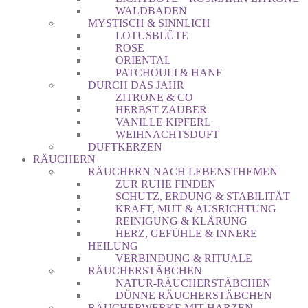
WALDBADEN
MYSTISCH & SINNLICH
LOTUSBLÜTE
ROSE
ORIENTAL
PATCHOULI & HANF
DURCH DAS JAHR
ZITRONE & CO
HERBST ZAUBER
VANILLE KIPFERL
WEIHNACHTSDUFT
DUFTKERZEN
RÄUCHERN
RÄUCHERN NACH LEBENSTHEMEN
ZUR RUHE FINDEN
SCHUTZ, ERDUNG & STABILITÄT
KRAFT, MUT & AUSRICHTUNG
REINIGUNG & KLÄRUNG
HERZ, GEFÜHLE & INNERE
HEILUNG
VERBINDUNG & RITUALE
RÄUCHERSTÄBCHEN
NATUR-RÄUCHERSTÄBCHEN
DÜNNE RÄUCHERSTÄBCHEN
RÄUCHERWERKE MIT HARZEN