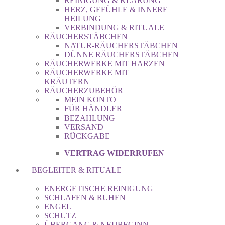
REINIGUNG & KLÄRUNG
HERZ, GEFÜHLE & INNERE
HEILUNG
VERBINDUNG & RITUALE
RÄUCHERSTÄBCHEN
NATUR-RÄUCHERSTÄBCHEN
DÜNNE RÄUCHERSTÄBCHEN
RÄUCHERWERKE MIT HARZEN
RÄUCHERWERKE MIT
KRÄUTERN
RÄUCHERZUBEHÖR
MEIN KONTO
FÜR HÄNDLER
BEZAHLUNG
VERSAND
RÜCKGABE
VERTRAG WIDERRUFEN
BEGLEITER & RITUALE
ENERGETISCHE REINIGUNG
SCHLAFEN & RUHEN
ENGEL
SCHUTZ
ÜBERGANG & NEUBEGINN