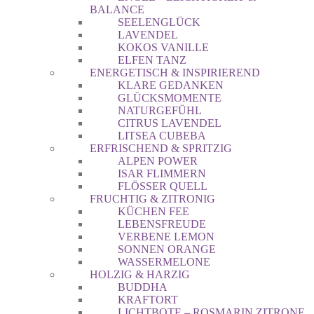
BALANCE
SEELENGLÜCK
LAVENDEL
KOKOS VANILLE
ELFEN TANZ
ENERGETISCH & INSPIRIEREND
KLARE GEDANKEN
GLÜCKSMOMENTE
NATURGEFÜHL
CITRUS LAVENDEL
LITSEA CUBEBA
ERFRISCHEND & SPRITZIG
ALPEN POWER
ISAR FLIMMERN
FLÖSSER QUELL
FRUCHTIG & ZITRONIG
KÜCHEN FEE
LEBENSFREUDE
VERBENE LEMON
SONNEN ORANGE
WASSERMELONE
HOLZIG & HARZIG
BUDDHA
KRAFTORT
LICHTBOTE – ROSMARIN ZITRONE