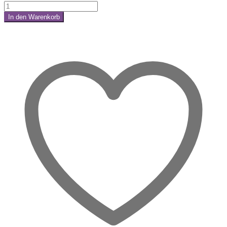
Granat
Trommelstein
In den Warenkorb
–
Share:
Dein
Funke
aus
Licht
&
Hoffnung
Menge