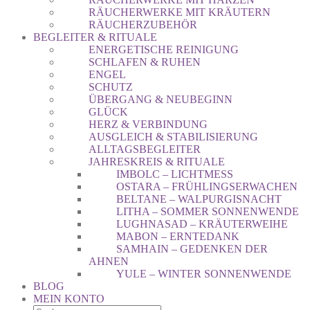
RÄUCHERWERKE MIT KRÄUTERN
RÄUCHERZUBEHÖR
BEGLEITER & RITUALE
ENERGETISCHE REINIGUNG
SCHLAFEN & RUHEN
ENGEL
SCHUTZ
ÜBERGANG & NEUBEGINN
GLÜCK
HERZ & VERBINDUNG
AUSGLEICH & STABILISIERUNG
ALLTAGSBEGLEITER
JAHRESKREIS & RITUALE
IMBOLC – LICHTMESS
OSTARA – FRÜHLINGSERWACHEN
BELTANE – WALPURGISNACHT
LITHA – SOMMER SONNENWENDE
LUGHNASAD – KRÄUTERWEIHE
MABON – ERNTEDANK
SAMHAIN – GEDENKEN DER
AHNEN
YULE – WINTER SONNENWENDE
BLOG
MEIN KONTO