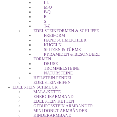
I-L
M-O
P-Q
R
S
T-Z
EDELSTEINFORMEN & SCHLIFFE
FREIFORM
HANDSCHMEICHLER
KUGELN
SPITZEN & TÜRME
PYRAMIDEN & BESONDERE
FORMEN
DRUSE
TROMMELSTEINE
NATURSTEINE
HEILSTEIN PENDEL
EDELSTEINSEIFEN
EDELSTEIN SCHMUCK
MALA-KETTE
ENERGIEARMBAND
EDELSTEIN KETTEN
GEBURTSSTEIN ARMBÄNDER
MINI DONUT ARMBÄNDER
KINDERARMBAND