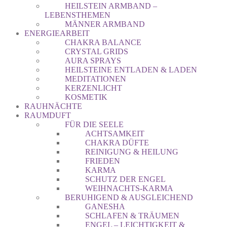
HEILSTEIN ARMBAND –
LEBENSTHEMEN
MÄNNER ARMBAND
ENERGIEARBEIT
CHAKRA BALANCE
CRYSTAL GRIDS
AURA SPRAYS
HEILSTEINE ENTLADEN & LADEN
MEDITATIONEN
KERZENLICHT
KOSMETIK
RAUHNÄCHTE
RAUMDUFT
FÜR DIE SEELE
ACHTSAMKEIT
CHAKRA DÜFTE
REINIGUNG & HEILUNG
FRIEDEN
KARMA
SCHUTZ DER ENGEL
WEIHNACHTS-KARMA
BERUHIGEND & AUSGLEICHEND
GANESHA
SCHLAFEN & TRÄUMEN
ENGEL – LEICHTIGKEIT &