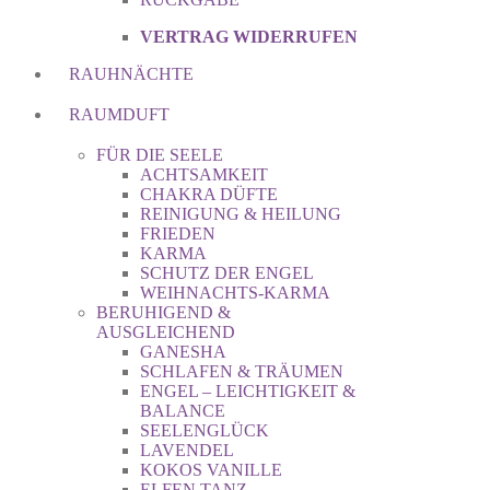
VERTRAG WIDERRUFEN
RAUHNÄCHTE
RAUMDUFT
FÜR DIE SEELE
ACHTSAMKEIT
CHAKRA DÜFTE
REINIGUNG & HEILUNG
FRIEDEN
KARMA
SCHUTZ DER ENGEL
WEIHNACHTS-KARMA
BERUHIGEND &
AUSGLEICHEND
GANESHA
SCHLAFEN & TRÄUMEN
ENGEL – LEICHTIGKEIT &
BALANCE
SEELENGLÜCK
LAVENDEL
KOKOS VANILLE
ELFEN TANZ