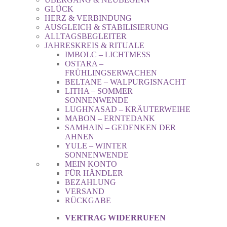
GLÜCK
HERZ & VERBINDUNG
AUSGLEICH & STABILISIERUNG
ALLTAGSBEGLEITER
JAHRESKREIS & RITUALE
IMBOLC – LICHTMESS
OSTARA –
FRÜHLINGSERWACHEN
BELTANE – WALPURGISNACHT
LITHA – SOMMER
SONNENWENDE
LUGHNASAD – KRÄUTERWEIHE
MABON – ERNTEDANK
SAMHAIN – GEDENKEN DER
AHNEN
YULE – WINTER
SONNENWENDE
MEIN KONTO
FÜR HÄNDLER
BEZAHLUNG
VERSAND
RÜCKGABE
VERTRAG WIDERRUFEN