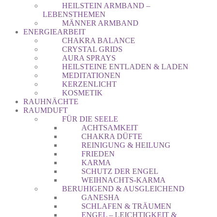
HEILSTEIN ARMBAND –
LEBENSTHEMEN
MÄNNER ARMBAND
ENERGIEARBEIT
CHAKRA BALANCE
CRYSTAL GRIDS
AURA SPRAYS
HEILSTEINE ENTLADEN & LADEN
MEDITATIONEN
KERZENLICHT
KOSMETIK
RAUHNÄCHTE
RAUMDUFT
FÜR DIE SEELE
ACHTSAMKEIT
CHAKRA DÜFTE
REINIGUNG & HEILUNG
FRIEDEN
KARMA
SCHUTZ DER ENGEL
WEIHNACHTS-KARMA
BERUHIGEND & AUSGLEICHEND
GANESHA
SCHLAFEN & TRÄUMEN
ENGEL – LEICHTIGKEIT &