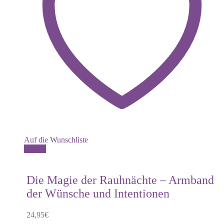
Auf die Wunschliste
Dieses
Details
Produkt
weist
mehrere
Die Magie der Rauhnächte – Armband
Varianten
der Wünsche und Intentionen
auf.
Die
Optionen
24,95
€
können