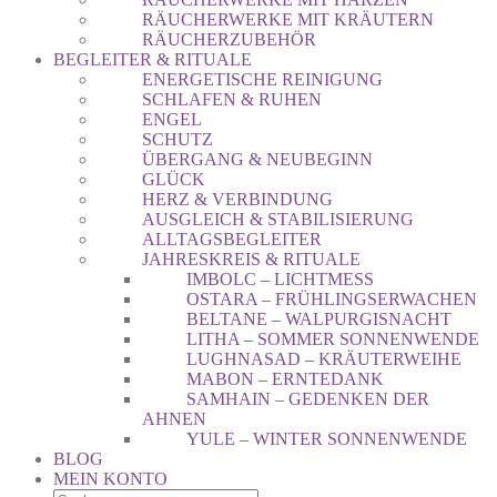
RÄUCHERWERKE MIT KRÄUTERN
RÄUCHERZUBEHÖR
BEGLEITER & RITUALE
ENERGETISCHE REINIGUNG
SCHLAFEN & RUHEN
ENGEL
SCHUTZ
ÜBERGANG & NEUBEGINN
GLÜCK
HERZ & VERBINDUNG
AUSGLEICH & STABILISIERUNG
ALLTAGSBEGLEITER
JAHRESKREIS & RITUALE
IMBOLC – LICHTMESS
OSTARA – FRÜHLINGSERWACHEN
BELTANE – WALPURGISNACHT
LITHA – SOMMER SONNENWENDE
LUGHNASAD – KRÄUTERWEIHE
MABON – ERNTEDANK
SAMHAIN – GEDENKEN DER
AHNEN
YULE – WINTER SONNENWENDE
BLOG
MEIN KONTO