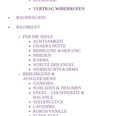
VERTRAG WIDERRUFEN
RAUHNÄCHTE
RAUMDUFT
FÜR DIE SEELE
ACHTSAMKEIT
CHAKRA DÜFTE
REINIGUNG & HEILUNG
FRIEDEN
KARMA
SCHUTZ DER ENGEL
WEIHNACHTS-KARMA
BERUHIGEND &
AUSGLEICHEND
GANESHA
SCHLAFEN & TRÄUMEN
ENGEL – LEICHTIGKEIT &
BALANCE
SEELENGLÜCK
LAVENDEL
KOKOS VANILLE
ELFEN TANZ