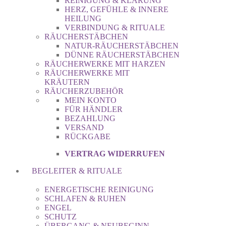
REINIGUNG & KLÄRUNG
HERZ, GEFÜHLE & INNERE
HEILUNG
VERBINDUNG & RITUALE
RÄUCHERSTÄBCHEN
NATUR-RÄUCHERSTÄBCHEN
DÜNNE RÄUCHERSTÄBCHEN
RÄUCHERWERKE MIT HARZEN
RÄUCHERWERKE MIT
KRÄUTERN
RÄUCHERZUBEHÖR
MEIN KONTO
FÜR HÄNDLER
BEZAHLUNG
VERSAND
RÜCKGABE
VERTRAG WIDERRUFEN
BEGLEITER & RITUALE
ENERGETISCHE REINIGUNG
SCHLAFEN & RUHEN
ENGEL
SCHUTZ
ÜBERGANG & NEUBEGINN