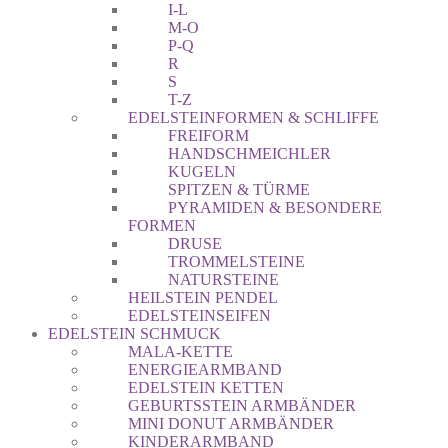
I-L
M-O
P-Q
R
S
T-Z
EDELSTEINFORMEN & SCHLIFFE
FREIFORM
HANDSCHMEICHLER
KUGELN
SPITZEN & TÜRME
PYRAMIDEN & BESONDERE
FORMEN
DRUSE
TROMMELSTEINE
NATURSTEINE
HEILSTEIN PENDEL
EDELSTEINSEIFEN
EDELSTEIN SCHMUCK
MALA-KETTE
ENERGIEARMBAND
EDELSTEIN KETTEN
GEBURTSSTEIN ARMBÄNDER
MINI DONUT ARMBÄNDER
KINDERARMBAND