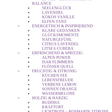
BALANCE
SEELENGLÜCK
LAVENDEL
KOKOS VANILLE
ELFEN TANZ
ENERGETISCH & INSPIRIEREND
KLARE GEDANKEN
GLÜCKSMOMENTE
NATURGEFÜHL
CITRUS LAVENDEL
LITSEA CUBEBA
ERFRISCHEND & SPRITZIG
ALPEN POWER
ISAR FLIMMERN
FLÖSSER QUELL
FRUCHTIG & ZITRONIG
KÜCHEN FEE
LEBENSFREUDE
VERBENE LEMON
SONNEN ORANGE
WASSERMELONE
HOLZIG & HARZIG
BUDDHA
KRAFTORT
LICHTBOTE – ROSMARIN ZITRONE