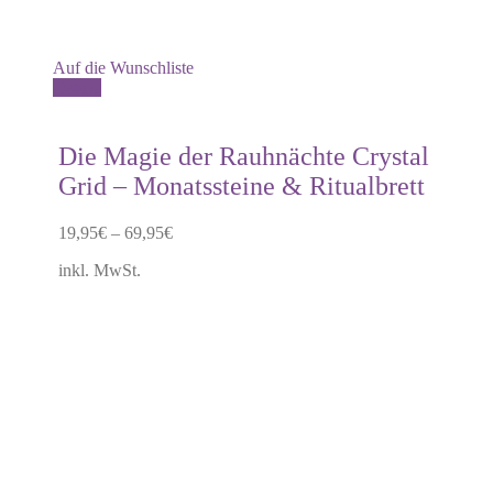
Auf die Wunschliste
Dieses
Details
Produkt
weist
mehrere
Die Magie der Rauhnächte Crystal
Varianten
Grid – Monatssteine & Ritualbrett
auf.
Die
Optionen
19,95
€
–
69,95
€
können
auf
inkl. MwSt.
der
Produktseite
gewählt
werden