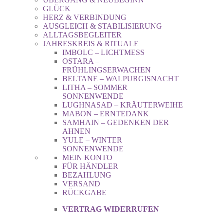
GLÜCK
HERZ & VERBINDUNG
AUSGLEICH & STABILISIERUNG
ALLTAGSBEGLEITER
JAHRESKREIS & RITUALE
IMBOLC – LICHTMESS
OSTARA –
FRÜHLINGSERWACHEN
BELTANE – WALPURGISNACHT
LITHA – SOMMER
SONNENWENDE
LUGHNASAD – KRÄUTERWEIHE
MABON – ERNTEDANK
SAMHAIN – GEDENKEN DER
AHNEN
YULE – WINTER
SONNENWENDE
MEIN KONTO
FÜR HÄNDLER
BEZAHLUNG
VERSAND
RÜCKGABE
VERTRAG WIDERRUFEN