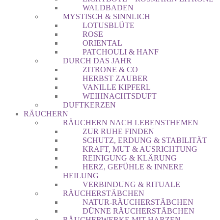
WALDBADEN
MYSTISCH & SINNLICH
LOTUSBLÜTE
ROSE
ORIENTAL
PATCHOULI & HANF
DURCH DAS JAHR
ZITRONE & CO
HERBST ZAUBER
VANILLE KIPFERL
WEIHNACHTSDUFT
DUFTKERZEN
RÄUCHERN
RÄUCHERN NACH LEBENSTHEMEN
ZUR RUHE FINDEN
SCHUTZ, ERDUNG & STABILITÄT
KRAFT, MUT & AUSRICHTUNG
REINIGUNG & KLÄRUNG
HERZ, GEFÜHLE & INNERE
HEILUNG
VERBINDUNG & RITUALE
RÄUCHERSTÄBCHEN
NATUR-RÄUCHERSTÄBCHEN
DÜNNE RÄUCHERSTÄBCHEN
RÄUCHERWERKE MIT HARZEN